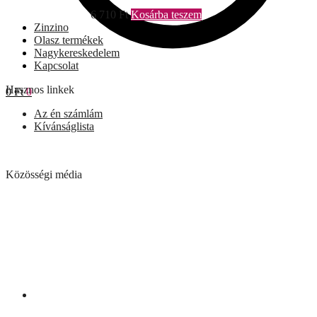
6 710
Ft
Kosárba teszem
Zinzino
Olasz termékek
Nagykereskedelem
Kapcsolat
Hasznos linkek
0
Ft
0
Az én számlám
Kívánságlista
Közösségi média