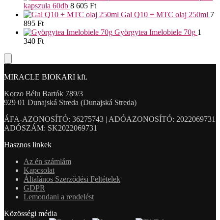
kapszula 60db
8 605
Ft
Gal Q10 + MTC olaj 250ml
7
895
Ft
Györgytea Imelobiele 70g
1
340
Ft
MIRACLE BIOKARI kft.
Korzo Bélu Bartók 789/3
929 01 Dunajská Streda (Dunajská Streda)
ÁFA-AZONOSÍTÓ: 36275743 | ADÓAZONOSÍTÓ: 2022069731
ADÓSZÁM: SK2022069731
Hasznos linkek
Az én számlám
Kapcsolat
Általános Szerződési Feltételek
GDPR
Lemondani a rendelést
Közösségi média