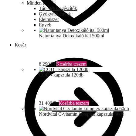
Minden termék
Táplálékkiegészítők
Gyógynövények
Élelmiszer
Egyéb
Natur tanya Detoxikáló ital 500ml
Kosár
8 290
Ft
Kosárba teszem
COD - kapszula 120db
31 400
Ft
Kosárba teszem
Nordvital C-vitamin komplex kapszula 60db