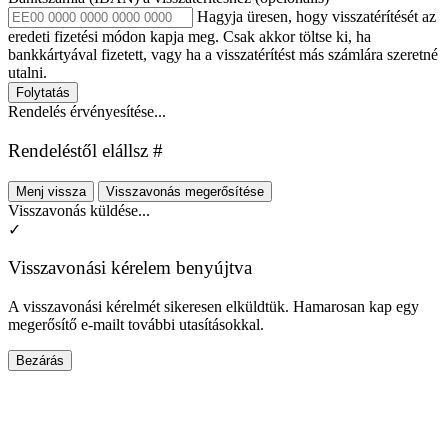
Hagyja üresen, hogy visszatérítését az
eredeti fizetési módon kapja meg. Csak akkor töltse ki, ha
bankkártyával fizetett, vagy ha a visszatérítést más számlára szeretné
utalni.
Folytatás
Rendelés érvényesítése...
Rendeléstől elállsz #
Menj vissza
Visszavonás megerősítése
Visszavonás küldése...
✓
Visszavonási kérelem benyújtva
A visszavonási kérelmét sikeresen elküldtük. Hamarosan kap egy
megerősítő e-mailt további utasításokkal.
Bezárás