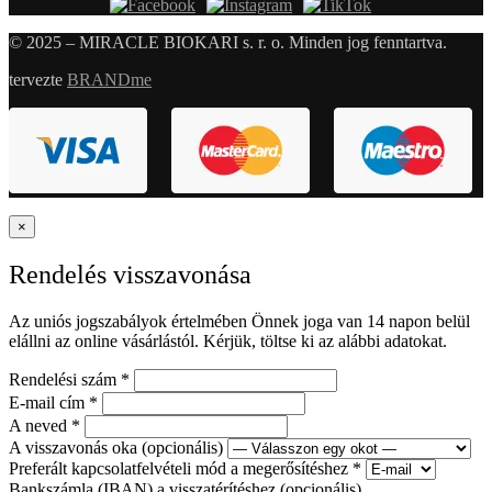
© 2025 – MIRACLE BIOKARI s. r. o. Minden jog fenntartva.
tervezte
BRANDme
×
Rendelés visszavonása
Az uniós jogszabályok értelmében Önnek joga van 14 napon belül
elállni az online vásárlástól. Kérjük, töltse ki az alábbi adatokat.
Rendelési szám
*
E-mail cím
*
A neved
*
A visszavonás oka
(opcionális)
Preferált kapcsolatfelvételi mód a megerősítéshez
*
Bankszámla (IBAN) a visszatérítéshez
(opcionális)