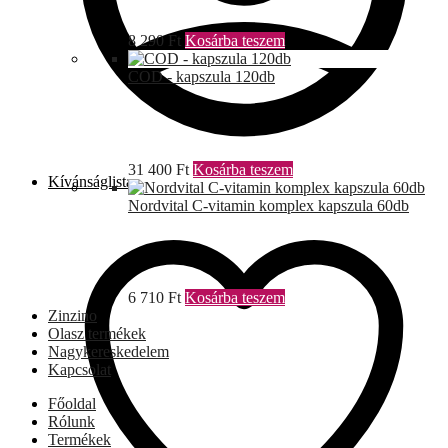
8 290
Ft
Kosárba teszem
COD - kapszula 120db
31 400
Ft
Kosárba teszem
Kívánságlista
Nordvital C-vitamin komplex kapszula 60db
6 710
Ft
Kosárba teszem
Zinzino
Olasz termékek
Nagykereskedelem
Kapcsolat
Főoldal
Rólunk
Termékek