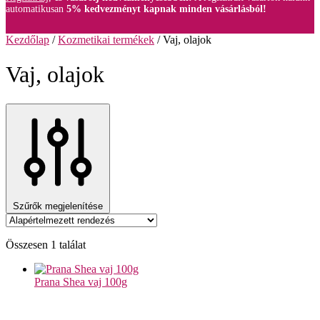
automatikusan
5% kedvezményt kapnak minden vásárlásból!
Kezdőlap
/
Kozmetikai termékek
/
Vaj, olajok
Vaj, olajok
Szűrők megjelenítése
Összesen 1 találat
Prana Shea vaj 100g