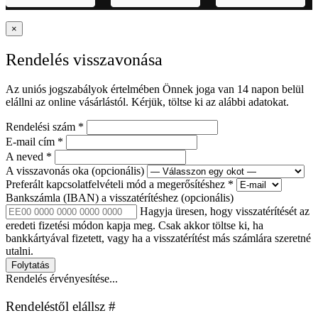
×
Rendelés visszavonása
Az uniós jogszabályok értelmében Önnek joga van 14 napon belül
elállni az online vásárlástól. Kérjük, töltse ki az alábbi adatokat.
Rendelési szám
*
E-mail cím
*
A neved
*
A visszavonás oka
(opcionális)
Preferált kapcsolatfelvételi mód a megerősítéshez
*
Bankszámla (IBAN) a visszatérítéshez
(opcionális)
Hagyja üresen, hogy visszatérítését az
eredeti fizetési módon kapja meg. Csak akkor töltse ki, ha
bankkártyával fizetett, vagy ha a visszatérítést más számlára szeretné
utalni.
Folytatás
Rendelés érvényesítése...
Rendeléstől elállsz #