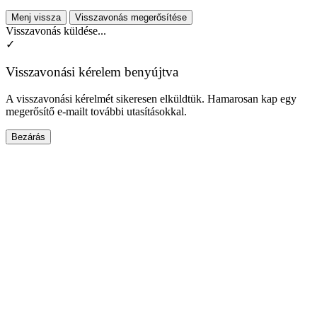
Menj vissza
Visszavonás megerősítése
Visszavonás küldése...
✓
Visszavonási kérelem benyújtva
A visszavonási kérelmét sikeresen elküldtük. Hamarosan kap egy
megerősítő e-mailt további utasításokkal.
Bezárás