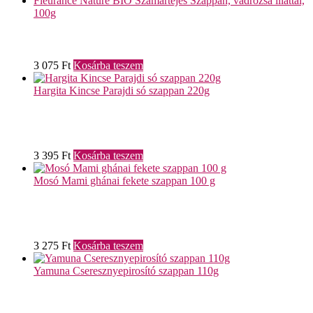
Fleurance Nature BIO Szamártejes Szappan, vadrózsa illattal,
100g
3 075
Ft
Kosárba teszem
Hargita Kincse Parajdi só szappan 220g
3 395
Ft
Kosárba teszem
Mosó Mami ghánai fekete szappan 100 g
3 275
Ft
Kosárba teszem
Yamuna Cseresznyepirosító szappan 110g