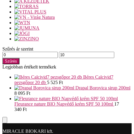
Szűrés ár szerint
Min
Max
ár
ár
Szűrés
Legjobban értékelt termékek
Béres Calcivid7
pezsgőpor 20 db
5 525
Ft
Drapal Borovica sirup 200ml
8 095
Ft
Fleurance nature BIO Napvédő krém SPF 50 100ml
17
340
Ft
MIRACLE BIOKARI kft.