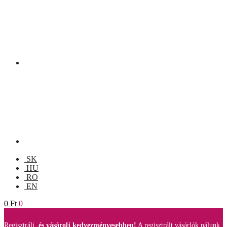
SK
HU
RO
EN
0
Ft
0
Regisztrálj,
és vásárolj kedvezményesebben!
A regisztrált vásárlók nálunk