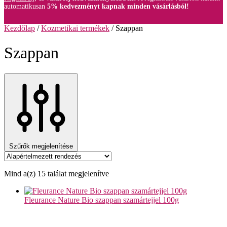
automatikusan
5% kedvezményt kapnak minden vásárlásból!
Kezdőlap
/
Kozmetikai termékek
/
Szappan
Szappan
Szűrők megjelenítése
Mind a(z) 15 találat megjelenítve
Fleurance Nature Bio szappan szamártejjel 100g