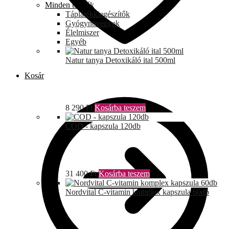
Minden termék
Táplálékkiegészítők
Gyógynövények
Élelmiszer
Egyéb
Natur tanya Detoxikáló ital 500ml
Kosár
8 290
Ft
Kosárba teszem
COD - kapszula 120db
31 400
Ft
Kosárba teszem
Nordvital C-vitamin komplex kapszula 60db