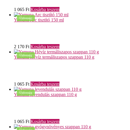
1 065
Ft
Kosárba teszem
Újdonság
Yamuna Arc tisztító 150 ml
2 170
Ft
Kosárba teszem
Újdonság
Yamuna Hévíz termáliszapos szappan 110 g
1 065
Ft
Kosárba teszem
Újdonság
Yamuna levendulás szappan 110 g
1 065
Ft
Kosárba teszem