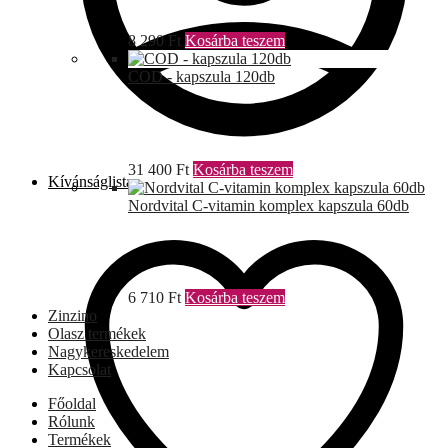
8 290
Ft
Kosárba teszem
COD - kapszula 120db
31 400
Ft
Kosárba teszem
Kívánságlista
Nordvital C-vitamin komplex kapszula 60db
6 710
Ft
Kosárba teszem
Zinzino
Olasz termékek
Nagykereskedelem
Kapcsolat
Főoldal
Rólunk
Termékek