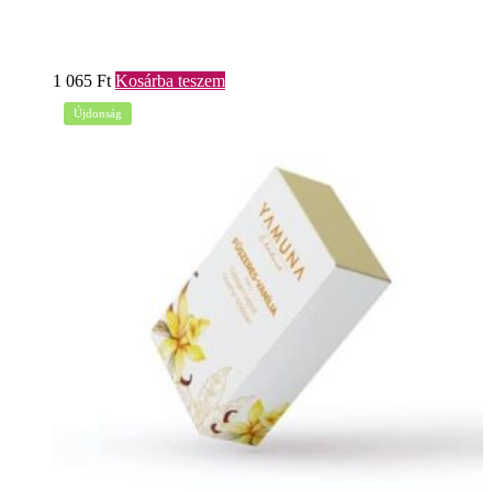
1 065
Ft
Kosárba teszem
Újdonság