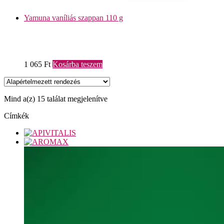
Yamuna vaníliás szappan 110 g
1 065
Ft
Kosárba teszem
Mind a(z) 15 találat megjelenítve
Címkék