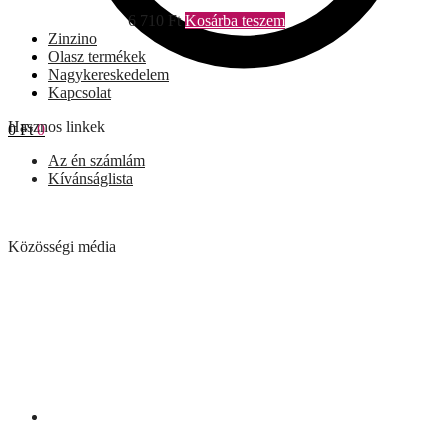
6 710
Ft
Kosárba teszem
Zinzino
Olasz termékek
Nagykereskedelem
Kapcsolat
Hasznos linkek
0
Ft
0
Az én számlám
Kívánságlista
Közösségi média