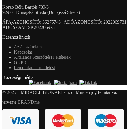
Korzo Bélu Bartók 789/3
929 01 Dunajská Streda (Dunajská Streda)
ÁFA-AZONOSÍTÓ: 36275743 | ADÓAZONOSÍTÓ: 2022069731
ADÓSZÁM: SK2022069731
Hasznos linkek
Az én számlám
Kapcsolat
Általános Szerződési Feltételek
GDPR
Lemondani a rendelést
Közösségi média
© 2025 – MIRACLE BIOKARI s. r. o. Minden jog fenntartva.
tervezte
BRANDme