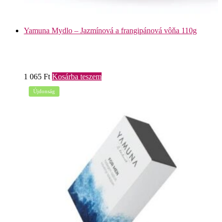
Yamuna Mydlo – Jazmínová a frangipánová vôňa 110g
1 065
Ft
Kosárba teszem
Újdonság