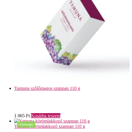
Yamuna szőlőmagos szappan 110 g
1 065
Ft
Kosárba teszem
Újdonság
Yamuna körömlakkozó szappan 110 g