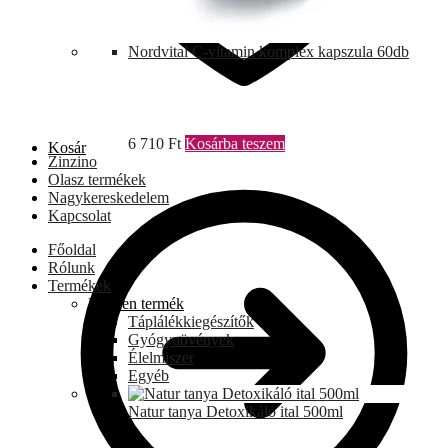
Nordvital C-vitamin komplex kapszula 60db
6 710
Ft
Kosárba teszem
Kosár
Zinzino
Olasz termékek
Nagykereskedelem
Kapcsolat
Főoldal
Rólunk
Termékek
Minden termék
Táplálékkiegészítők
Gyógynövények
Élelmiszer
Egyéb
Natur tanya Detoxikáló ital 500ml