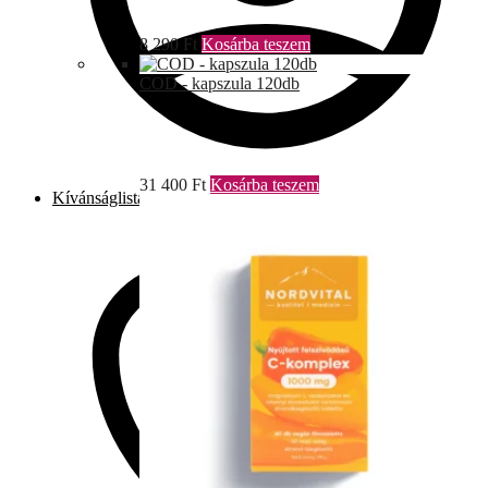
8 290
Ft
Kosárba teszem
COD - kapszula 120db
31 400
Ft
Kosárba teszem
Kívánságlista