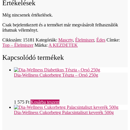
Értékelések
Még nincsenek értékelések.
Csak bejelentkezett és a terméket már megvásárolt felhasználók
írhatnak véleményt.
Cikkszám:
15181
Kategóriák:
Mascrty
,
Élelmiszer
,
Édes
Címke:
Top – Élelmiszer
Márka:
A KEZDETEK
Kapcsolódó termékek
Dia-Wellness Cukorbeteg Tészta – Orsó 250g
1 575
Ft
Kosárba teszem
Dia-Wellness Cukorbeteg Palacsintaliszt keverék 500g