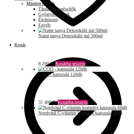
Minden termék
Táplálékkiegészítők
Gyógynövények
Élelmiszer
Egyéb
Natur tanya Detoxikáló ital 500ml
Kosár
8 290
Ft
Kosárba teszem
COD - kapszula 120db
31 400
Ft
Kosárba teszem
Nordvital C-vitamin komplex kapszula 60db