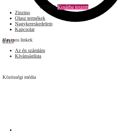
6 710
Ft
Kosárba teszem
Zinzino
Olasz termékek
Nagykereskedelem
Kapcsolat
Hasznos linkek
0
Ft
0
Az én számlám
Kívánságlista
Közösségi média