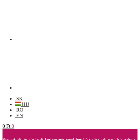
SK
HU
RO
EN
0
Ft
0
Regisztrálj,
és vásárolj kedvezményesebben!
A regisztrált vásárlók nálunk