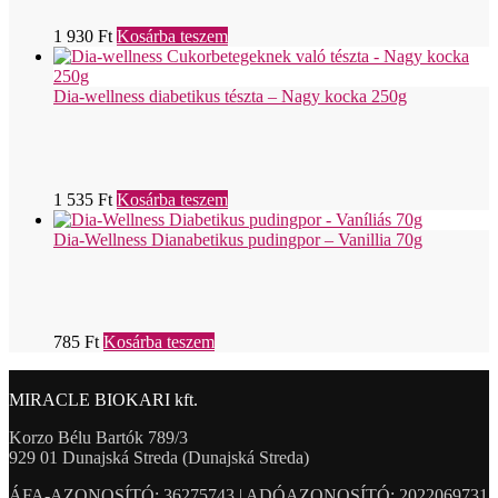
1 930
Ft
Kosárba teszem
Dia-wellness diabetikus tészta – Nagy kocka 250g
1 535
Ft
Kosárba teszem
Dia-Wellness Dianabetikus pudingpor – Vanillia 70g
785
Ft
Kosárba teszem
MIRACLE BIOKARI kft.
Korzo Bélu Bartók 789/3
929 01 Dunajská Streda (Dunajská Streda)
ÁFA-AZONOSÍTÓ: 36275743 | ADÓAZONOSÍTÓ: 2022069731