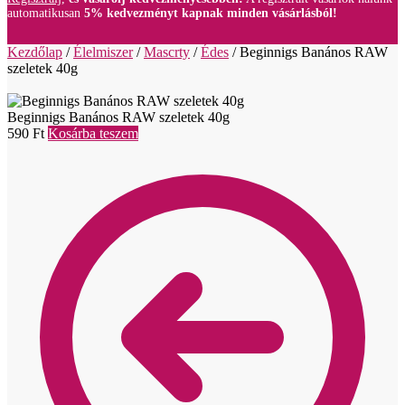
automatikusan
5% kedvezményt kapnak minden vásárlásból!
Kezdőlap
/
Élelmiszer
/
Mascrty
/
Édes
/
Beginnigs Banános RAW
szeletek 40g
Beginnigs Banános RAW szeletek 40g
590
Ft
Kosárba teszem