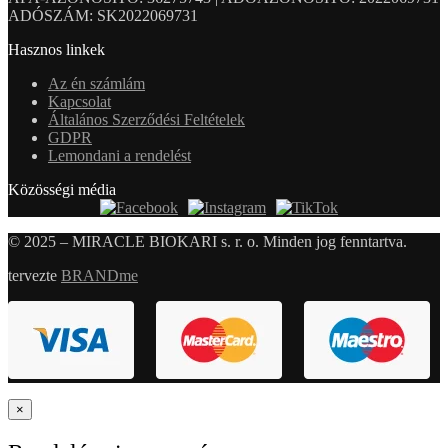
ADÓSZÁM: SK2022069731
Hasznos linkek
Az én számlám
Kapcsolat
Általános Szerződési Feltételek
GDPR
Lemondani a rendelést
Közösségi média
© 2025 – MIRACLE BIOKARI s. r. o. Minden jog fenntartva.
tervezte
BRANDme
×