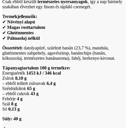
Csak ebből készült
természetes nyersanyagok
, így a nap bármely
szakában élvezhet egy finom és tápláló csemegét.
Termékjellemzők:
✔
Növényi alapú
✔
Magas rosttartalom
✔
Gluténmentes
✔
Pálmaolaj nélkül
Összetétel:
datolyapüré, szárított banán (23,7 %), mandula,
gluténmentes zabpehely, agavészirup, banánchips (banán,
kókuszolaj, természetes banánaroma), fahéj, berkenye-kivonat.
Tápanyagtartalom 100 g termékre:
Energiaérték
1453 kJ / 346 kcal
Zsírok
8,10 g
– ebből telített zsírsavak
6,4 g
Szénhidrátok
65 g
– ebből cukrok
43 g
Fehérje
4 g
Szál
8 g
Só
0,13 g
Súly:
40 g