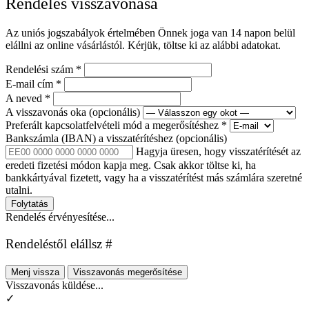
Rendelés visszavonása
Az uniós jogszabályok értelmében Önnek joga van 14 napon belül
elállni az online vásárlástól. Kérjük, töltse ki az alábbi adatokat.
Rendelési szám
*
E-mail cím
*
A neved
*
A visszavonás oka
(opcionális)
Preferált kapcsolatfelvételi mód a megerősítéshez
*
Bankszámla (IBAN) a visszatérítéshez
(opcionális)
Hagyja üresen, hogy visszatérítését az
eredeti fizetési módon kapja meg. Csak akkor töltse ki, ha
bankkártyával fizetett, vagy ha a visszatérítést más számlára szeretné
utalni.
Folytatás
Rendelés érvényesítése...
Rendeléstől elállsz #
Menj vissza
Visszavonás megerősítése
Visszavonás küldése...
✓