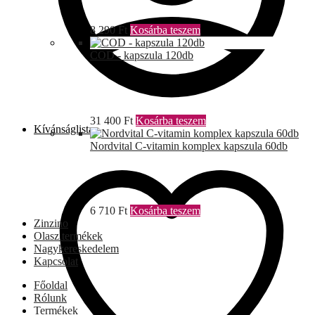
8 290
Ft
Kosárba teszem
COD - kapszula 120db
31 400
Ft
Kosárba teszem
Kívánságlista
Nordvital C-vitamin komplex kapszula 60db
6 710
Ft
Kosárba teszem
Zinzino
Olasz termékek
Nagykereskedelem
Kapcsolat
Főoldal
Rólunk
Termékek