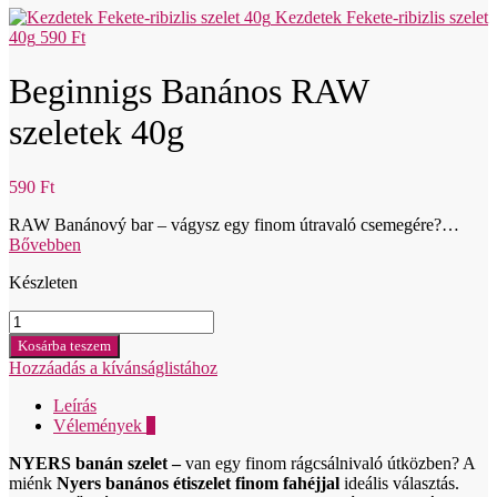
Kezdetek Fekete-ribizlis szelet
40g
590
Ft
Beginnigs Banános RAW
szeletek 40g
590
Ft
RAW Banánový bar – vágysz egy finom útravaló csemegére?…
Bővebben
Készleten
Beginnigs
Banánové
Kosárba teszem
RAW
Hozzáadás a kívánságlistához
rezy
40g
Leírás
mennyiség
Vélemények
0
NYERS banán szelet –
van egy finom rágcsálnivaló útközben? A
miénk
Nyers banános étiszelet finom fahéjjal
ideális választás.