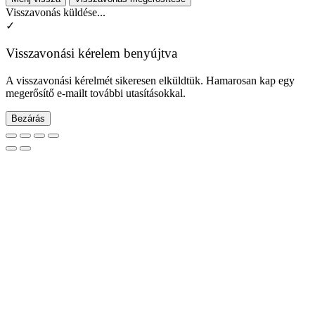
Visszavonás küldése...
✓
Visszavonási kérelem benyújtva
A visszavonási kérelmét sikeresen elküldtük. Hamarosan kap egy
megerősítő e-mailt további utasításokkal.
Bezárás