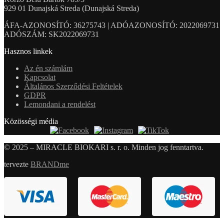
929 01 Dunajská Streda (Dunajská Streda)
ÁFA-AZONOSÍTÓ: 36275743 | ADÓAZONOSÍTÓ: 2022069731
ADÓSZÁM: SK2022069731
Hasznos linkek
Az én számlám
Kapcsolat
Általános Szerződési Feltételek
GDPR
Lemondani a rendelést
Közösségi média
© 2025 – MIRACLE BIOKARI s. r. o. Minden jog fenntartva.
tervezte
BRANDme