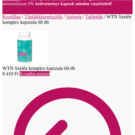
automatikusan
5% kedvezményt kapnak minden vásárlásból!
Kezdőlap
/
Táplálékkiegészítők
/
Szépség
/
Tabletták
/
WTN Szelén
komplex kapszula 60 db
WTN Szelén komplex kapszula 60 db
8 410
Ft
Kosárba teszem