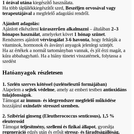
1 órával utána
kiegészítő használata.
Ha több táplálékkiegészítőt szed,
Beszéljen orvosával vagy
terapeutájával
a megfelelő adagolási rendről.
Ajánlott adagolás:
Ajánlott elkészíteni
kúraszerűen alkalmazni
– általában
2–3
hónapos használat
, amelyeket követ
1 hónap szünet
.
Rendszeres ajánlott
vérvizsgálat 3-6 havonta
, hogy feltárják a
vitaminok, hormonok és ásványi anyagok jelenlegi szintjét.
Ha az értékek a normál tartományban vannak, és jól érzi magát, a
kúra abbahagyható. Ha a hiány tünetei visszatérnek, folytassa a
szedést
Hatóanyagok részletesen
1. Szelén szerves kötéssel (szelénélesztő formájában)
Alapelem a
sejtek védelme
, amely az emberi testben
antioxidáns
tulajdonságok
.
Támogat
az immun- és idegrendszer megfelelő működése
hozzájárul
oxindatív stresszel szemben.
2. Szibériai ginseng (Eleutherococcus senticosus), 1,5 %
eleuterosid
Támogat
teljesítmény, szellemi és fizikai állapot
, gyorsítja
regeneráció
edzés után és erősít
stressz- és fáradtságállóság.