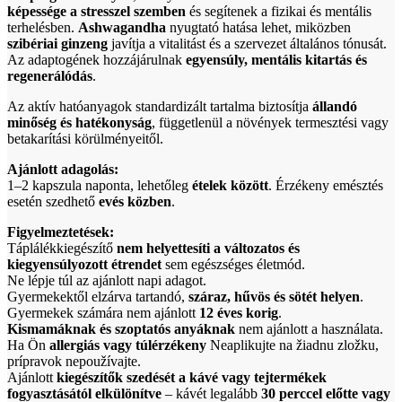
képessége a stresszel szemben
és segítenek a fizikai és mentális
terhelésben.
Ashwagandha
nyugtató hatása lehet, miközben
szibériai ginzeng
javítja a vitalitást és a szervezet általános tónusát.
Az adaptogének hozzájárulnak
egyensúly, mentális kitartás és
regenerálódás
.
Az aktív hatóanyagok standardizált tartalma biztosítja
állandó
minőség és hatékonyság
, függetlenül a növények termesztési vagy
betakarítási körülményeitől.
Ajánlott adagolás:
1–2 kapszula naponta, lehetőleg
ételek között
. Érzékeny emésztés
esetén szedhető
evés közben
.
Figyelmeztetések:
Táplálékkiegészítő
nem helyettesíti a változatos és
kiegyensúlyozott étrendet
sem egészséges életmód.
Ne lépje túl az ajánlott napi adagot.
Gyermekektől elzárva tartandó,
száraz, hűvös és sötét helyen
.
Gyermekek számára nem ajánlott
12 éves korig
.
Kismamáknak és szoptatós anyáknak
nem ajánlott a használata.
Ha Ön
allergiás vagy túlérzékeny
Neaplikujte na žiadnu zložku,
prípravok nepoužívajte.
Ajánlott
kiegészítők szedését a kávé vagy tejtermékek
fogyasztásától elkülönítve
– kávét legalább
30 perccel előtte vagy