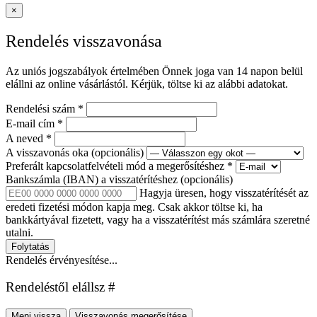
×
Rendelés visszavonása
Az uniós jogszabályok értelmében Önnek joga van 14 napon belül
elállni az online vásárlástól. Kérjük, töltse ki az alábbi adatokat.
Rendelési szám
*
E-mail cím
*
A neved
*
A visszavonás oka
(opcionális)
Preferált kapcsolatfelvételi mód a megerősítéshez
*
Bankszámla (IBAN) a visszatérítéshez
(opcionális)
Hagyja üresen, hogy visszatérítését az
eredeti fizetési módon kapja meg. Csak akkor töltse ki, ha
bankkártyával fizetett, vagy ha a visszatérítést más számlára szeretné
utalni.
Folytatás
Rendelés érvényesítése...
Rendeléstől elállsz #
Menj vissza
Visszavonás megerősítése