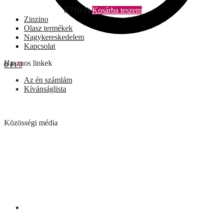
6 710
Ft
Kosárba teszem
Zinzino
Olasz termékek
Nagykereskedelem
Kapcsolat
Hasznos linkek
0
Ft
0
Az én számlám
Kívánságlista
Közösségi média