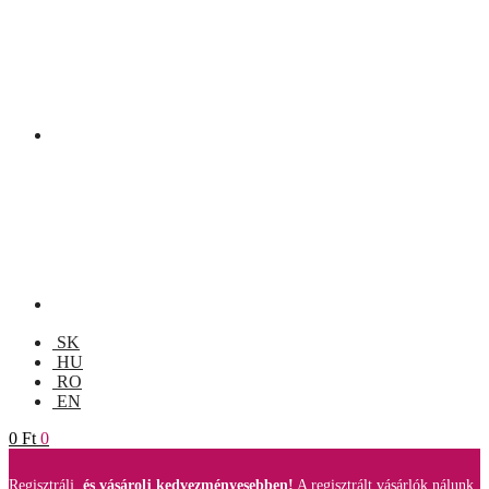
SK
HU
RO
EN
0
Ft
0
Regisztrálj,
és vásárolj kedvezményesebben!
A regisztrált vásárlók nálunk