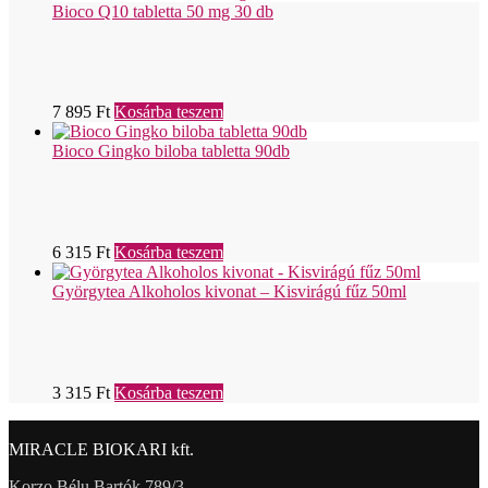
Bioco Q10 tabletta 50 mg 30 db
7 895
Ft
Kosárba teszem
Bioco Gingko biloba tabletta 90db
6 315
Ft
Kosárba teszem
Györgytea Alkoholos kivonat – Kisvirágú fűz 50ml
3 315
Ft
Kosárba teszem
MIRACLE BIOKARI kft.
Korzo Bélu Bartók 789/3