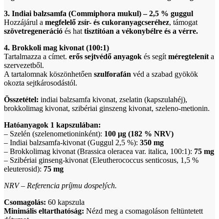
3. Indiai balzsamfa (Commiphora mukul) – 2,5 % guggul
Hozzájárul a
megfelelő zsír- és cukoranyagcseréhez
, támogat
szövetregeneráció
és hat
tisztítóan a vékonybélre és a vérre.
4. Brokkoli mag kivonat (100:1)
Tartalmazza a címet.
erős sejtvédő anyagok
és segít
méregtelenít
a
szervezetből.
A tartalomnak köszönhetően
szulforafán
véd a szabad gyökök
okozta sejtkárosodástól.
Összetétel:
indiai balzsamfa kivonat, zselatin (kapszulahéj),
brokkolimag kivonat, szibériai ginszeng kivonat, szeleno-metionin.
Hatóanyagok 1 kapszulában:
– Szelén (szelenometioninként):
100 µg (182 % NRV)
– Indiai balzsamfa-kivonat (Guggul 2,5 %):
350 mg
– Brokkolimag kivonat (Brassica oleracea var. italica, 100:1):
75 mg
– Szibériai ginseng-kivonat (Eleutherococcus senticosus, 1,5 %
eleuterosid):
75 mg
NRV – Referencia príjmu dospelých.
Csomagolás:
60 kapszula
Minimális eltarthatóság:
Nézd meg a csomagoláson feltüntetett