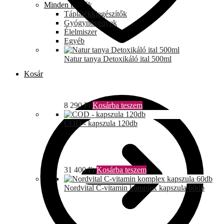
Minden termék
Táplálékkiegészítők
Gyógynövények
Élelmiszer
Egyéb
Natur tanya Detoxikáló ital 500ml
Kosár
8 290
Ft
Kosárba teszem
COD - kapszula 120db
31 400
Ft
Kosárba teszem
Nordvital C-vitamin komplex kapszula 60db