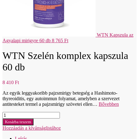
WTN Kapszula az
Agyalapi mirigyre 60 db
8 765
Ft
WTN Szelén komplex kapszula
60 db
8 410
Ft
Az egyik leggyakoribb pajzsmirigy betegség a Hashimoto-
thyreoiditis, egy autoimmun folyamat, amelyben a szervezet
antitesteket termel a pajzsmirigy szövetei ellen…
Bővebben
WTN
Selén
Kosárba teszem
komplex
Hozzáadás a kívánságlistához
kapsuly
60ks
Leírás