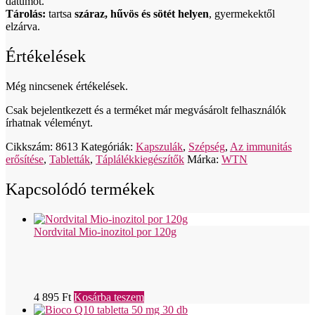
dátumot.
Tárolás:
tartsa
száraz, hűvös és sötét helyen
, gyermekektől
elzárva.
Értékelések
Még nincsenek értékelések.
Csak bejelentkezett és a terméket már megvásárolt felhasználók
írhatnak véleményt.
Cikkszám:
8613
Kategóriák:
Kapszulák
,
Szépség
,
Az immunitás
erősítése
,
Tabletták
,
Táplálékkiegészítők
Márka:
WTN
Kapcsolódó termékek
Nordvital Mio-inozitol por 120g
4 895
Ft
Kosárba teszem