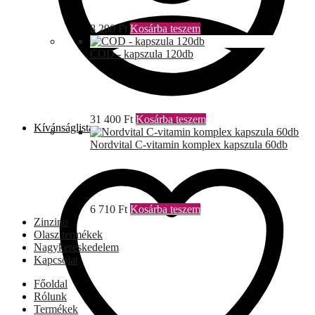
8 290
Ft
Kosárba teszem
COD - kapszula 120db
31 400
Ft
Kosárba teszem
Kívánságlista
Nordvital C-vitamin komplex kapszula 60db
6 710
Ft
Kosárba teszem
Zinzino
Olasz termékek
Nagykereskedelem
Kapcsolat
Főoldal
Rólunk
Termékek