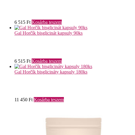
6 515
Ft
Kosárba teszem
Gal Horčík bisglicinát kapsuly 90ks
6 515
Ft
Kosárba teszem
Gal Horčík bisglicináty kapsuly 180ks
11 450
Ft
Kosárba teszem