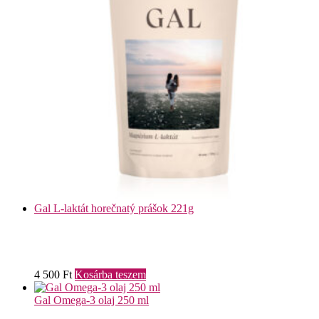
Gal L-laktát horečnatý prášok 221g
4 500
Ft
Kosárba teszem
Gal Omega-3 olaj 250 ml