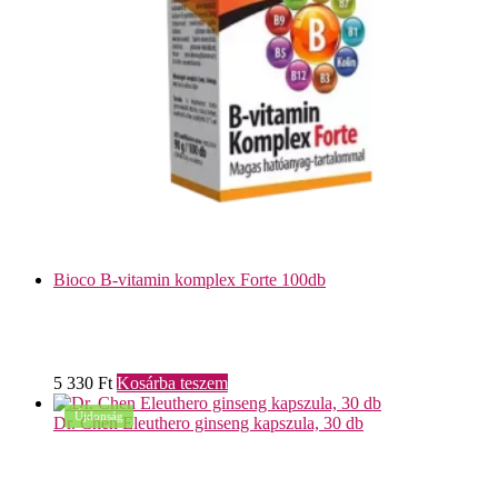
Bioco B-vitamin komplex Forte 100db
5 330
Ft
Kosárba teszem
Újdonság
Dr. Chen Eleuthero ginseng kapszula, 30 db