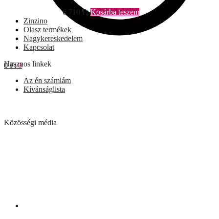
6 710
Ft
Kosárba teszem
Zinzino
Olasz termékek
Nagykereskedelem
Kapcsolat
Hasznos linkek
0
Ft
0
Az én számlám
Kívánságlista
Közösségi média