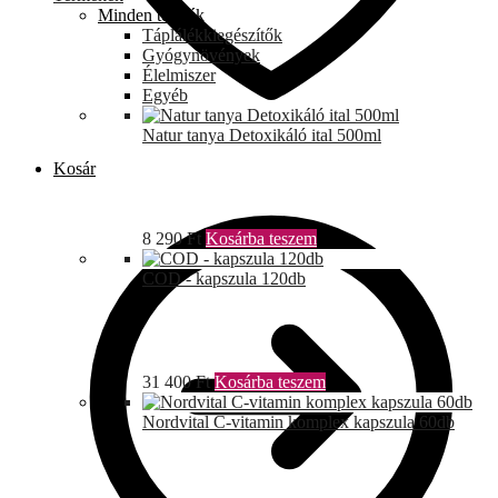
Minden termék
Táplálékkiegészítők
Gyógynövények
Élelmiszer
Egyéb
Natur tanya Detoxikáló ital 500ml
Kosár
8 290
Ft
Kosárba teszem
COD - kapszula 120db
31 400
Ft
Kosárba teszem
Nordvital C-vitamin komplex kapszula 60db