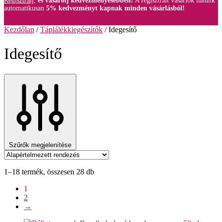
Regisztrálj,
és vásárolj kedvezményesebben!
A regisztrált vásárlók nálunk
automatikusan
5% kedvezményt kapnak minden vásárlásból!
Kezdőlap
/
Táplálékkiegészítők
/
Idegesítő
Idegesítő
Szűrők megjelenítése
1–18 termék, összesen 28 db
1
2
→