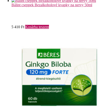
Bálint cseppek Bezalkoholové kvapky na nervy 50ml
5 410
Ft
Kosárba teszem