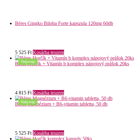
Béres Gingko Biloba Forte kapszula 120mg 60db
5 525
Ft
Kosárba teszem
Újdonság
Béres Horčík + Vitamín b komplex nápojový prášok 20ks
4 815
Ft
Kosárba teszem
Újdonság
Béres Magnézium + B6-vitamin tabletta, 50 db
5 525
Ft
Kosárba teszem