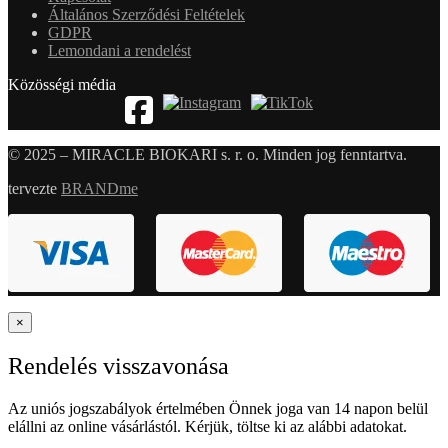
Általános Szerződési Feltételek
GDPR
Lemondani a rendelést
Közösségi média
© 2025 – MIRACLE BIOKARI s. r. o. Minden jog fenntartva.
tervezte
BRANDme
×
Rendelés visszavonása
Az uniós jogszabályok értelmében Önnek joga van 14 napon belül
elállni az online vásárlástól. Kérjük, töltse ki az alábbi adatokat.