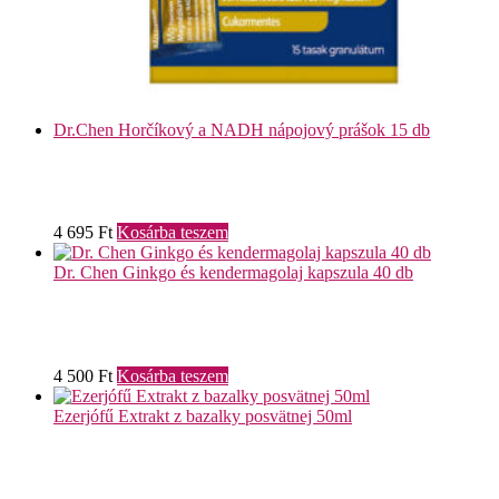
Dr.Chen Horčíkový a NADH nápojový prášok 15 db
4 695
Ft
Kosárba teszem
Dr. Chen Ginkgo és kendermagolaj kapszula 40 db
4 500
Ft
Kosárba teszem
Ezerjófű Extrakt z bazalky posvätnej 50ml