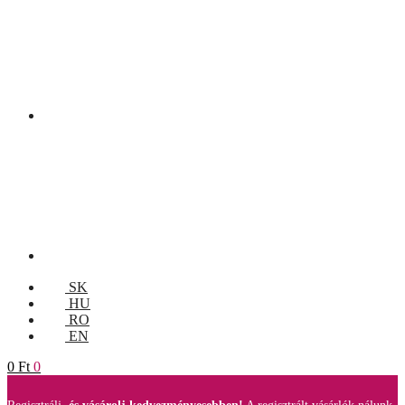
SK
HU
RO
EN
0
Ft
0