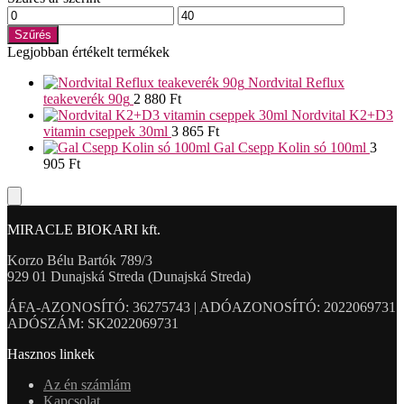
Min
Max
ár
ár
Szűrés
Legjobban értékelt termékek
Nordvital Reflux
teakeverék 90g
2 880
Ft
Nordvital K2+D3
vitamin cseppek 30ml
3 865
Ft
Gal Csepp Kolin só 100ml
3
905
Ft
MIRACLE BIOKARI kft.
Korzo Bélu Bartók 789/3
929 01 Dunajská Streda (Dunajská Streda)
ÁFA-AZONOSÍTÓ: 36275743 | ADÓAZONOSÍTÓ: 2022069731
ADÓSZÁM: SK2022069731
Hasznos linkek
Az én számlám
Kapcsolat