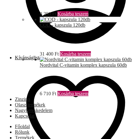
8 290
Ft
Kosárba teszem
COD - kapszula 120db
31 400
Ft
Kosárba teszem
Kívánságlista
Nordvital C-vitamin komplex kapszula 60db
6 710
Ft
Kosárba teszem
Zinzino
Olasz termékek
Nagykereskedelem
Kapcsolat
Főoldal
Rólunk
Termékek