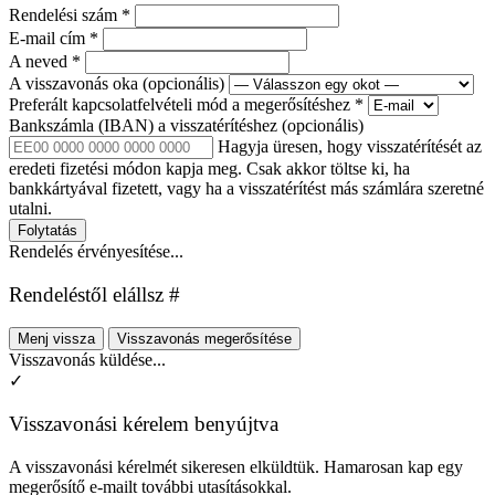
Rendelési szám
*
E-mail cím
*
A neved
*
A visszavonás oka
(opcionális)
Preferált kapcsolatfelvételi mód a megerősítéshez
*
Bankszámla (IBAN) a visszatérítéshez
(opcionális)
Hagyja üresen, hogy visszatérítését az
eredeti fizetési módon kapja meg. Csak akkor töltse ki, ha
bankkártyával fizetett, vagy ha a visszatérítést más számlára szeretné
utalni.
Folytatás
Rendelés érvényesítése...
Rendeléstől elállsz #
Menj vissza
Visszavonás megerősítése
Visszavonás küldése...
✓
Visszavonási kérelem benyújtva
A visszavonási kérelmét sikeresen elküldtük. Hamarosan kap egy
megerősítő e-mailt további utasításokkal.