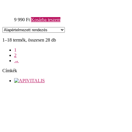
9 990
Ft
Kosárba teszem
1–18 termék, összesen 28 db
1
2
→
Címkék