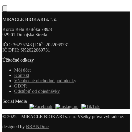
MIRACLE BIOKARI s. r. o.
Korzo Bélu Bartóka 789/3
929 01 Dunajská Streda
IČO: 36275743 | DIČ: 2022069731
IČ DPH: SK2022069731
Úžitočné odkazy
Môj účet
Kontakt
Všeobecné obchodné podmienky
GDPR
Odstúpiť od objednávky
Social Media
© 2025 – MIRACLE BIOKARI s. r. o. Všetky práva vyhradené.
designed by
BRANDme