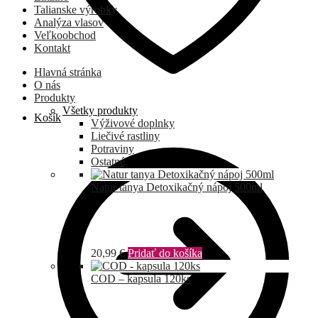
Talianske výrobky
Analýza vlasov
Veľkoobchod
Kontakt
Hlavná stránka
O nás
Produkty
Všetky produkty
Košík
Výživové doplnky
Liečivé rastliny
Potraviny
Ostatné
Natur tanya Detoxikačný nápoj 500ml
20,99
€
Pridať do košíka
COD – kapsula 120ks