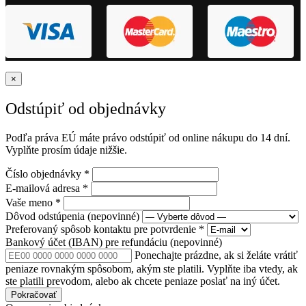
×
Odstúpiť od objednávky
Podľa práva EÚ máte právo odstúpiť od online nákupu do 14 dní.
Vyplňte prosím údaje nižšie.
Číslo objednávky
*
E-mailová adresa
*
Vaše meno
*
Dôvod odstúpenia
(nepovinné)
Preferovaný spôsob kontaktu pre potvrdenie
*
Bankový účet (IBAN) pre refundáciu
(nepovinné)
Ponechajte prázdne, ak si želáte vrátiť
peniaze rovnakým spôsobom, akým ste platili. Vyplňte iba vtedy, ak
ste platili prevodom, alebo ak chcete peniaze poslať na iný účet.
Pokračovať