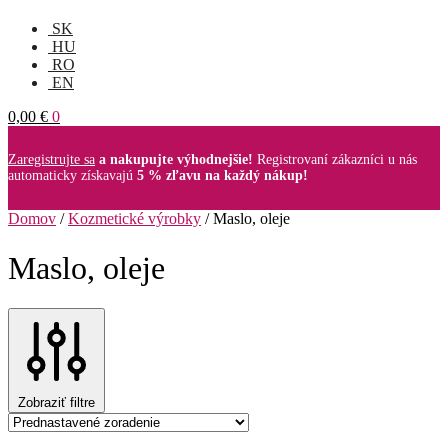
SK
HU
RO
EN
0,00
€
0
Zaregistrujte sa
a nakupujte výhodnejšie!
Registrovaní zákazníci u nás
automaticky získavajú
5 % zľavu na každý nákup!
Domov
/
Kozmetické výrobky
/
Maslo, oleje
Maslo, oleje
Zobraziť filtre