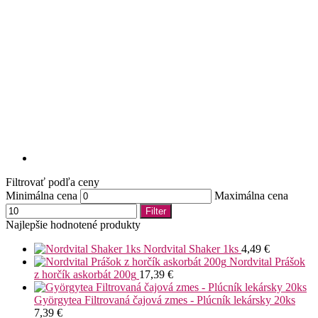
Filtrovať podľa ceny
Minimálna cena
Maximálna cena
Filter
Najlepšie hodnotené produkty
Nordvital Shaker 1ks
4,49
€
Nordvital Prášok
z horčík askorbát 200g
17,39
€
Györgytea Filtrovaná čajová zmes - Plúcník lekársky 20ks
7,39
€