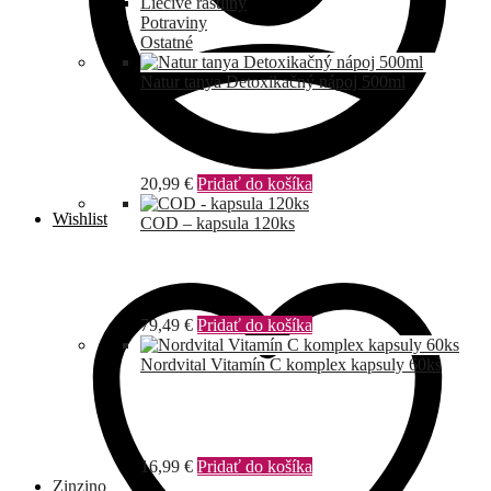
Liečivé rastliny
Potraviny
Ostatné
Natur tanya Detoxikačný nápoj 500ml
20,99
€
Pridať do košíka
Wishlist
COD – kapsula 120ks
79,49
€
Pridať do košíka
Nordvital Vitamín C komplex kapsuly 60ks
16,99
€
Pridať do košíka
Zinzino