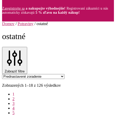
Zaregistrujte sa
a nakupujte výhodnejšie!
Registrovaní zákazníci u nás
automaticky získavajú
5 % zľavu na každý nákup!
Domov
/
Potraviny
/
ostatné
ostatné
Zobraziť filtre
Zobrazených 1–18 z 126 výsledkov
1
2
3
4
5