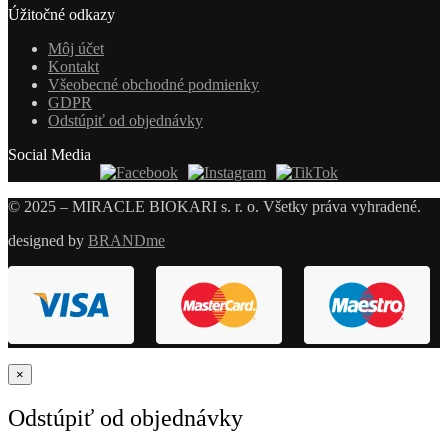
Úžitočné odkazy
Môj účet
Kontakt
Všeobecné obchodné podmienky
GDPR
Odstúpiť od objednávky
Social Media
© 2025 – MIRACLE BIOKARI s. r. o. Všetky práva vyhradené.
designed by
BRANDme
×
Odstúpiť od objednávky