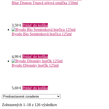
Blue Dragon Tmavá sójová omáčka 150ml
3,59
€
Pridať do košíka
Byodo Bio Semienková horčica 125ml
4,99
€
Pridať do košíka
Byodo Dijonsky horčík 125ml
5,69
€
Pridať do košíka
Zobrazených 1–18 z 126 výsledkov