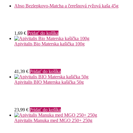
Abso Bezlepkovo-Matcha a čerešnová ryžová kaša 45g
1,69
€
Pridať do košíka
Apivitalis Bio Materska kašička 100g
41,39
€
Pridať do košíka
Apivitalis BIO Materska kašička 50g
23,99
€
Pridať do košíka
Apivitalis Manuka med MGO 250+ 250g