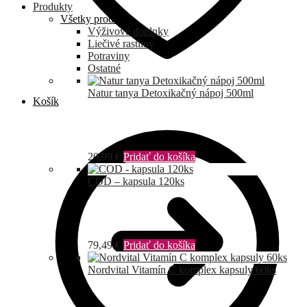
Produkty
Všetky produkty
Výživové doplnky
Liečivé rastliny
Potraviny
Ostatné
Natur tanya Detoxikačný nápoj 500ml
Košík
20,99
€
Pridať do košíka
COD – kapsula 120ks
79,49
€
Pridať do košíka
Nordvital Vitamín C komplex kapsuly 60ks