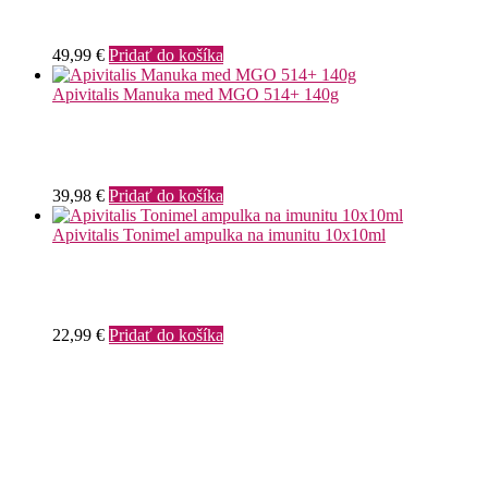
49,99
€
Pridať do košíka
Apivitalis Manuka med MGO 514+ 140g
39,98
€
Pridať do košíka
Apivitalis Tonimel ampulka na imunitu 10x10ml
22,99
€
Pridať do košíka