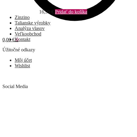
16,99
€
Pridať do košíka
Zinzino
Talianske výrobky
Analýza vlasov
Veľkoobchod
Kontakt
0,00
€
0
Úžitočné odkazy
Môj účet
Wishlist
Social Media