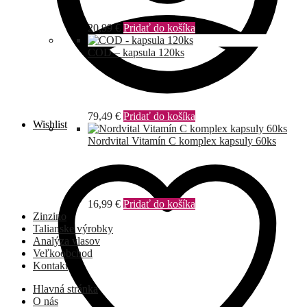
20,99
€
Pridať do košíka
COD – kapsula 120ks
79,49
€
Pridať do košíka
Wishlist
Nordvital Vitamín C komplex kapsuly 60ks
16,99
€
Pridať do košíka
Zinzino
Talianske výrobky
Analýza vlasov
Veľkoobchod
Kontakt
Hlavná stránka
O nás