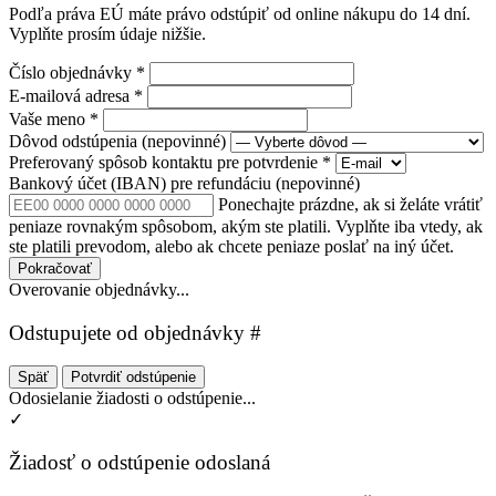
Podľa práva EÚ máte právo odstúpiť od online nákupu do 14 dní.
Vyplňte prosím údaje nižšie.
Číslo objednávky
*
E-mailová adresa
*
Vaše meno
*
Dôvod odstúpenia
(nepovinné)
Preferovaný spôsob kontaktu pre potvrdenie
*
Bankový účet (IBAN) pre refundáciu
(nepovinné)
Ponechajte prázdne, ak si želáte vrátiť
peniaze rovnakým spôsobom, akým ste platili. Vyplňte iba vtedy, ak
ste platili prevodom, alebo ak chcete peniaze poslať na iný účet.
Pokračovať
Overovanie objednávky...
Odstupujete od objednávky #
Späť
Potvrdiť odstúpenie
Odosielanie žiadosti o odstúpenie...
✓
Žiadosť o odstúpenie odoslaná