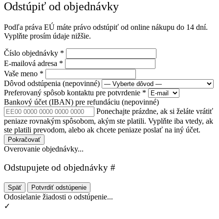
Odstúpiť od objednávky
Podľa práva EÚ máte právo odstúpiť od online nákupu do 14 dní.
Vyplňte prosím údaje nižšie.
Číslo objednávky
*
E-mailová adresa
*
Vaše meno
*
Dôvod odstúpenia
(nepovinné)
Preferovaný spôsob kontaktu pre potvrdenie
*
Bankový účet (IBAN) pre refundáciu
(nepovinné)
Ponechajte prázdne, ak si želáte vrátiť
peniaze rovnakým spôsobom, akým ste platili. Vyplňte iba vtedy, ak
ste platili prevodom, alebo ak chcete peniaze poslať na iný účet.
Pokračovať
Overovanie objednávky...
Odstupujete od objednávky #
Späť
Potvrdiť odstúpenie
Odosielanie žiadosti o odstúpenie...
✓