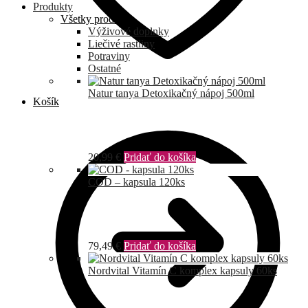
Produkty
Všetky produkty
Výživové doplnky
Liečivé rastliny
Potraviny
Ostatné
Natur tanya Detoxikačný nápoj 500ml
Košík
20,99
€
Pridať do košíka
COD – kapsula 120ks
79,49
€
Pridať do košíka
Nordvital Vitamín C komplex kapsuly 60ks