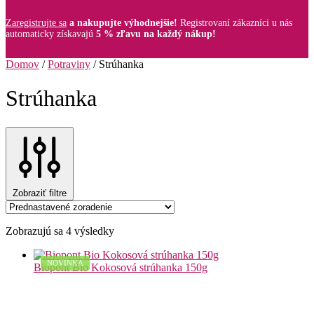
Zaregistrujte sa
a nakupujte výhodnejšie!
Registrovaní zákazníci u nás
automaticky získavajú
5 % zľavu na každý nákup!
Domov
/
Potraviny
/
Strúhanka
Strúhanka
Zobraziť filtre
Zobrazujú sa 4 výsledky
NOVINKA
Biopont Bio Kokosová strúhanka 150g