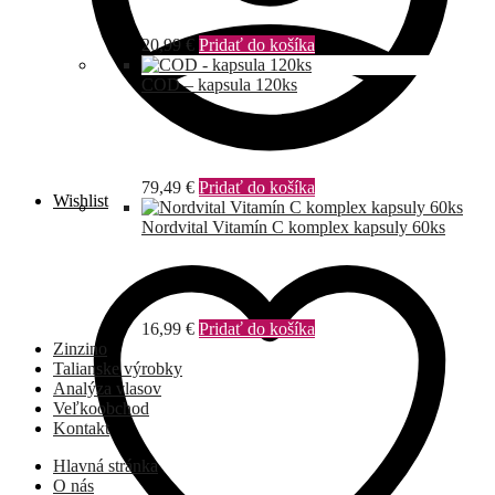
20,99
€
Pridať do košíka
COD – kapsula 120ks
79,49
€
Pridať do košíka
Wishlist
Nordvital Vitamín C komplex kapsuly 60ks
16,99
€
Pridať do košíka
Zinzino
Talianske výrobky
Analýza vlasov
Veľkoobchod
Kontakt
Hlavná stránka
O nás