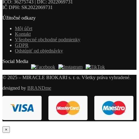
IČO: 36275743 | DIČ: 2022069731
IČ DPH: SK2022069731
Úžitočné odkazy
Môj účet
Kontakt
Všeobecné obchodné podmienky
GDPR
Odstúpiť od objednávky
Social Media
© 2025 – MIRACLE BIOKARI s. r. o. Všetky práva vyhradené.
designed by
BRANDme
×