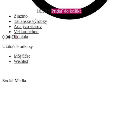
16,99
€
Pridať do košíka
Zinzino
Talianske výrobky
Analýza vlasov
Veľkoobchod
Kontakt
0,00
€
0
Úžitočné odkazy
Môj účet
Wishlist
Social Media