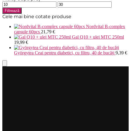
Preț
Preț
minim
maxim
Filtrează
Cele mai bine cotate produse
Nordvital B-complex
capsule 60pcs
21,79
€
Gal Q10 + ulei MTC 250ml
19,99
€
Györgytea Ceai pentru diabetici, cu filtru, 40 de bucăți
9,39
€