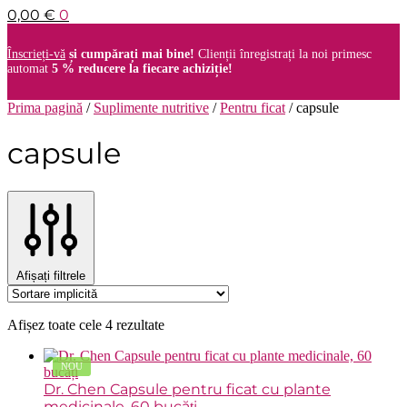
0,00
€
0
Înscrieți-vă
și cumpărați mai bine!
Clienții înregistrați la noi primesc
automat
5 % reducere la fiecare achiziție!
Prima pagină
/
Suplimente nutritive
/
Pentru ficat
/
capsule
capsule
Afișați filtrele
Afișez toate cele 4 rezultate
NOU
Dr. Chen Capsule pentru ficat cu plante
medicinale, 60 bucăți