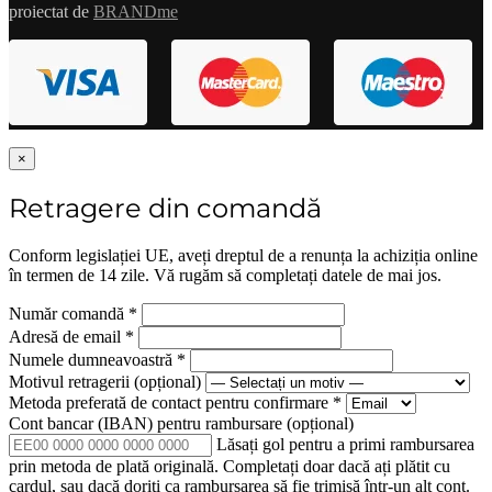
proiectat de
BRANDme
×
Retragere din comandă
Conform legislației UE, aveți dreptul de a renunța la achiziția online
în termen de 14 zile. Vă rugăm să completați datele de mai jos.
Număr comandă
*
Adresă de email
*
Numele dumneavoastră
*
Motivul retragerii
(opțional)
Metoda preferată de contact pentru confirmare
*
Cont bancar (IBAN) pentru rambursare
(opțional)
Lăsați gol pentru a primi rambursarea
prin metoda de plată originală. Completați doar dacă ați plătit cu
cardul, sau dacă doriți ca rambursarea să fie trimisă într-un alt cont.