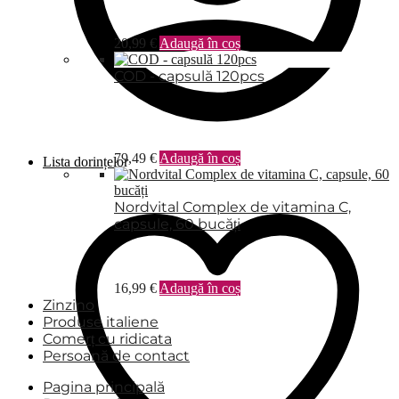
20,99
€
Adaugă în coș
COD - capsulă 120pcs
79,49
€
Adaugă în coș
Lista dorințelor
Nordvital Complex de vitamina C,
capsule, 60 bucăți
16,99
€
Adaugă în coș
Zinzino
Produse italiene
Comerț cu ridicata
Persoană de contact
Pagina principală