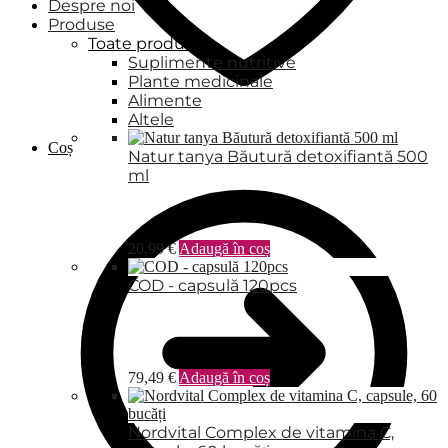
Despre noi
Produse
Toate produsele
Suplimente nutritive
Plante medicinale
Alimente
Altele
Coș
Natur tanya Băutură detoxifiantă 500
ml
20,99
€
Adaugă în coș
COD - capsulă 120pcs
79,49
€
Adaugă în coș
Nordvital Complex de vitamina C,