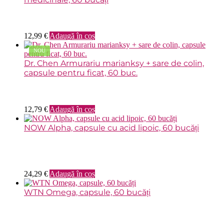
12,99
€
Adaugă în coș
NOU
Dr. Chen Armurariu marianksy + sare de colin,
capsule pentru ficat, 60 buc.
12,79
€
Adaugă în coș
NOW Alpha, capsule cu acid lipoic, 60 bucăți
24,29
€
Adaugă în coș
WTN Omega, capsule, 60 bucăți