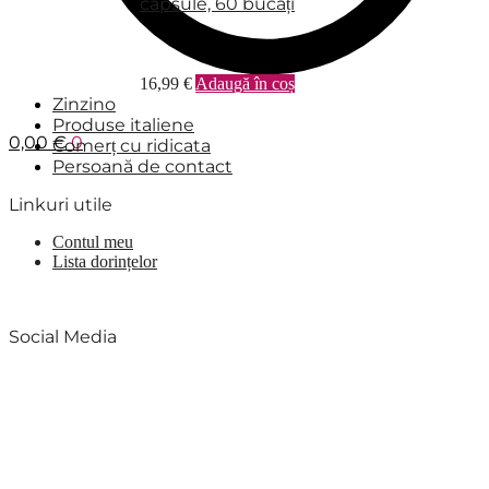
capsule, 60 bucăți
16,99
€
Adaugă în coș
Zinzino
Produse italiene
0,00
€
0
Comerț cu ridicata
Persoană de contact
Linkuri utile
Contul meu
Lista dorințelor
Social Media