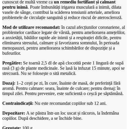
cunoscut de multă vreme ca
un remediu fortifiant și calmant
pentru inimă
. Poate îmbunătăți irigarea musculară a inimii, dilata
vasele de sânge, contribui la scăderea tensiunii arteriale, ameliora
problemele de circulație sanguină și reduce riscul de ateroscleroză.
Mod de utilizare recomandat:
în cazul afecțiunilor coronariene, al
problemelor cardiace legate de vârstă, pentru ameliorarea amețelilor,
a anxietății, bătăilor rapide ale inimii și a respirației dificile, pentru
eliminarea stresului, calmare și favorizarea somnului, în perioada
menopauzei, pentru ameliorarea schimbărilor de dispoziție și a
bufeurilor.
Pregătire:
Se toarnă 2,5 dl de apă clocotită peste 1 lingură de supă
rasă (3 g) de plante medicinale. Se lasă la infuzat 15 minute, apoi se
strecoară. Nu se folosește o sită metalică.
Dozaj:
1–2 cești pe zi, în cure, înainte de masă, de preferință fără
aromă. Pentru calmare: seara, înainte de culcare; pentru drenaj: în
timpul zilei. Pentru prevenire, este suficientă o ceșcă pe săptămână.
Contraindicații:
Nu este recomandat copiilor sub 12 ani.
Depozitare:
A se păstra într-un loc uscat și răcoros, la îndemâna
copiilor. După deschidere, a se închide bine.
Greutate:
100 g