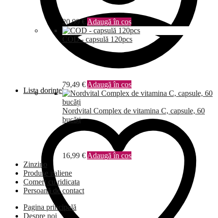
20,99
€
Adaugă în coș
COD - capsulă 120pcs
79,49
€
Adaugă în coș
Lista dorințelor
Nordvital Complex de vitamina C, capsule, 60
bucăți
16,99
€
Adaugă în coș
Zinzino
Produse italiene
Comerț cu ridicata
Persoană de contact
Pagina principală
Despre noi