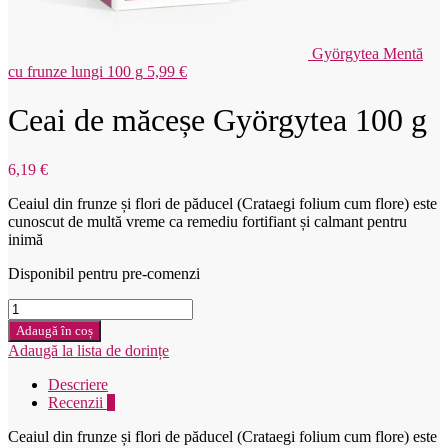
Györgytea Mentă
cu frunze lungi 100 g
5,99
€
Ceai de măceșe Györgytea 100 g
6,19
€
Ceaiul din frunze și flori de păducel (Crataegi folium cum flore) este
cunoscut de multă vreme ca remediu fortifiant și calmant pentru
inimă
Disponibil pentru pre-comenzi
Cantitate
Györgytea
Adaugă în coș
Hloh
Adaugă la lista de dorințe
100g
Descriere
Recenzii
0
Ceaiul din frunze și flori de păducel (Crataegi folium cum flore) este