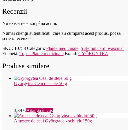
Recenzii
Nu există recenzii până acum.
Numai clienții autentificați, care au cumpărat acest produs, pot să
scrie o recenzie.
SKU:
10758
Categorii:
Plante medicinale
,
Sistemul cardiovascular
Etichetă:
Top – Plante medicinale
Brand:
GYÖRGYTEA
Produse similare
Györgytea Ceai de stele 50 g
3,39
€
Adaugă în coș
Amestec de ceai Györgytea - schinduf 50g