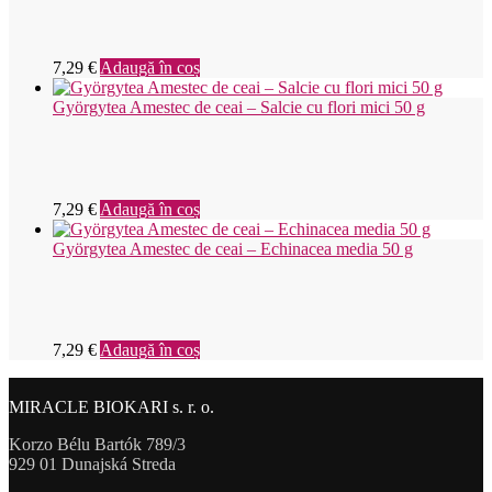
7,29
€
Adaugă în coș
Györgytea Amestec de ceai – Salcie cu flori mici 50 g
7,29
€
Adaugă în coș
Györgytea Amestec de ceai – Echinacea media 50 g
7,29
€
Adaugă în coș
MIRACLE BIOKARI s. r. o.
Korzo Bélu Bartók 789/3
929 01 Dunajská Streda