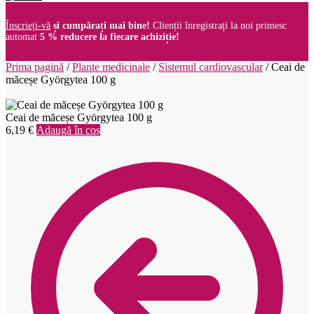
Înscrieți-vă
și cumpărați mai bine!
Clienții înregistrați la noi primesc
automat
5 % reducere la fiecare achiziție!
Prima pagină
/
Plante medicinale
/
Sistemul cardiovascular
/
Ceai de
măceșe Györgytea 100 g
Ceai de măceșe Györgytea 100 g
6,19
€
Adaugă în coș