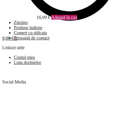
16,99
€
Adaugă în coș
Zinzino
Produse italiene
Comerț cu ridicata
Persoană de contact
0,00
€
0
Linkuri utile
Contul meu
Lista dorințelor
Social Media