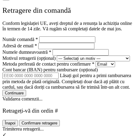
Retragere din comandă
Conform legislației UE, aveți dreptul de a renunța la achiziția online
în termen de 14 zile. Vă rugăm să completați datele de mai jos.
Număr comandă
*
Adresă de email
*
Numele dumneavoastră
*
Motivul retragerii
(opțional)
Metoda preferată de contact pentru confirmare
*
Cont bancar (IBAN) pentru rambursare
(opțional)
Lăsați gol pentru a primi rambursarea
prin metoda de plată originală. Completați doar dacă ați plătit cu
cardul, sau dacă doriți ca rambursarea să fie trimisă într-un alt cont.
Continuare
Validarea comenzii...
Retrageți-vă din ordin #
Înapoi
Confirmare retragere
Trimiterea retragerii...
✓