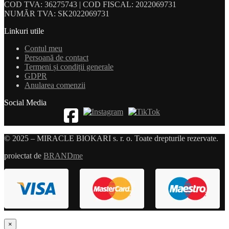
COD TVA: 36275743 | COD FISCAL: 2022069731
NUMĂR TVA: SK2022069731
Linkuri utile
Contul meu
Persoană de contact
Termeni și condiții generale
GDPR
Anularea comenzii
Social Media
© 2025 – MIRACLE BIOKARI s. r. o. Toate drepturile rezervate.
proiectat de
BRANDme
×