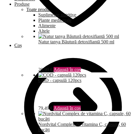
Produse
Toate produsele
Suplimente nutritive
Plante medicinale
Alimente
Altele
Natur tanya Băutură detoxifiantă 500 ml
Coș
20,99
€
Adaugă în coș
COD - capsulă 120pcs
79,49
€
Adaugă în coș
Nordvital Complex de vitamina C, capsule, 60
bucăți