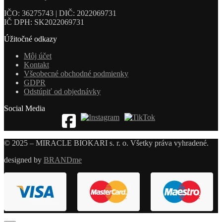
IČO: 36275743 | DIČ: 2022069731
IČ DPH: SK2022069731
Úžitočné odkazy
Môj účet
Kontakt
Všeobecné obchodné podmienky
GDPR
Odstúpiť od objednávky
Social Media
© 2025 – MIRACLE BIOKARI s. r. o. Všetky práva vyhradené.
designed by
BRANDme