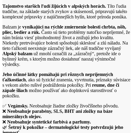
Tajomstvo starších ľudí žijúcich v alpských horách.
Títo ľudia
tradične, na základe starých zvykov a skúseností, pripravujú takéto
komplexné prípravky z najúčinnejších bylín, ktoré príroda ponúka.
Balzam je
vynikajúci na rýchle zmiernenie bolesti chrbta, nôh,
pliec, bedier a rúk.
Často sú tieto problémy natoľko nepríjemné, že
nám bránia viesť plnohodnotný život a znižujú jeho kvalitu.
Niekedy pretrvávajúce bolesti spôsobujú skleslosť a zlú náladu. Na
tieto ťažkosti neexistuje zázračný liek, ale náš tradične vyvíjaný
Alpský balzam
už mnohí označili za „zázračný“, pretože ide o
bylinný krém, s ktorým možno dosiahnuť naozaj výnimočné
výsledky.
Jeho účinné látky pomáhajú pri rôznych nepríjemných
ťažkostiach
, ako sú fyzické zranenia, vyvrtnutia, príznaky súvisiace
s vekom alebo rušivé podráždenia pokožky. Pri
reume, dne či
zápale šliach
možno používať ako doplnkovú starostlivosť o
pokožku.
✅
Vegánsky.
Neobsahuje žiadne zložky živočíšneho pôvodu.
❌
Neobsahuje parabény, SLS, BHT ani zložky na báze
minerálnych olejov.
❌
Neobsahuje syntetické farbivá a parfumy.
🌿
Šetrný k pokožke – dermatologické testy potvrdzujú jeho
jemnosť.