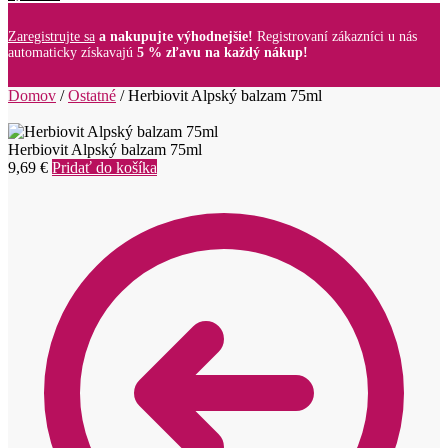
Zaregistrujte sa
a nakupujte výhodnejšie!
Registrovaní zákazníci u nás
automaticky získavajú
5 % zľavu na každý nákup!
Domov
/
Ostatné
/
Herbiovit Alpský balzam 75ml
Herbiovit Alpský balzam 75ml
9,69
€
Pridať do košíka