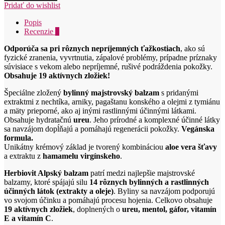
Alpský
Pridať do wishlist
balzam
75ml
Popis
Recenzie
0
Odporúča sa pri rôznych nepríjemných ťažkostiach
, ako sú
fyzické zranenia, vyvrtnutia, zápalové problémy, prípadne príznaky
súvisiace s vekom alebo nepríjemné, rušivé podráždenia pokožky.
Obsahuje 19 aktívnych zložiek!
Špeciálne zložený
bylinný majstrovský balzam
s pridanými
extraktmi z nechtíka, arniky, pagaštanu konského a olejmi z tymiánu
a mäty prieporné, ako aj inými rastlinnými účinnými látkami.
Obsahuje hydratačnú
ureu
. Jeho prírodné a komplexné účinné látky
sa navzájom dopĺňajú a pomáhajú regenerácii pokožky.
Vegánska
formula.
Unikátny krémový základ je tvorený kombináciou
aloe vera šťavy
a extraktu z
hamamelu virgínskeho
.
Herbiovit Alpský balzam
patrí medzi najlepšie majstrovské
balzamy, ktoré spájajú silu
14 rôznych bylinných a rastlinných
účinných látok (extrakty a oleje)
. Byliny sa navzájom podporujú
vo svojom účinku a pomáhajú procesu hojenia. Celkovo obsahuje
19 aktívnych zložiek
, doplnených o
ureu, mentol, gáfor, vitamín
E a vitamín C
.