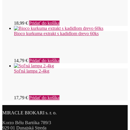
18,99
€
Pridať do košíka
Bioco kurkuma extrakt s kadidlom drevo 60ks
14,79
€
Pridať do košíka
Soľná lampa 2-4kg
17,79
€
Pridať do košíka
MIRACLE BIOKARI s. r. o.
Korzo Bélu Bartóka 789/3
929 01 Dunajská Streda