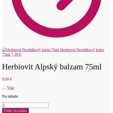
Herbiovit Nechtíkový krém
75ml
7,39
€
Herbiovit Alpský balzam 75ml
9,69
€
…
Viac
Na sklade
množstvo
Herbiovit
Pridať do košíka