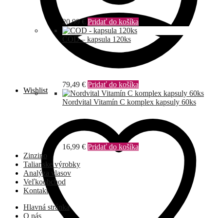
20,99
€
Pridať do košíka
COD – kapsula 120ks
79,49
€
Pridať do košíka
Wishlist
Nordvital Vitamín C komplex kapsuly 60ks
16,99
€
Pridať do košíka
Zinzino
Talianske výrobky
Analýza vlasov
Veľkoobchod
Kontakt
Hlavná stránka
O nás