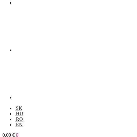
SK
HU
RO
EN
0,00
€
0