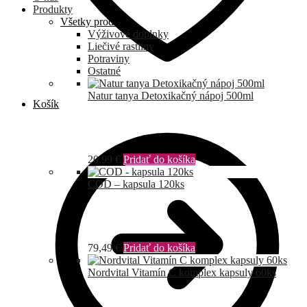
Produkty
Všetky produkty
Výživové doplnky
Liečivé rastliny
Potraviny
Ostatné
Natur tanya Detoxikačný nápoj 500ml
Košík
20,99
€
Pridať do košíka
COD – kapsula 120ks
79,49
€
Pridať do košíka
Nordvital Vitamín C komplex kapsuly 60ks