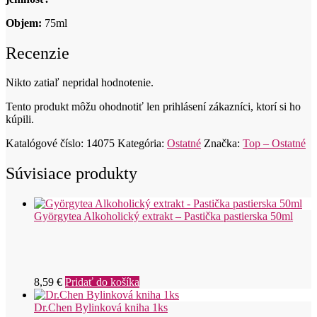
Objem:
75ml
Recenzie
Nikto zatiaľ nepridal hodnotenie.
Tento produkt môžu ohodnotiť len prihlásení zákazníci, ktorí si ho
kúpili.
Katalógové číslo:
14075
Kategória:
Ostatné
Značka:
Top – Ostatné
Súvisiace produkty
Györgytea Alkoholický extrakt – Pastička pastierska 50ml
8,59
€
Pridať do košíka
Dr.Chen Bylinková kniha 1ks