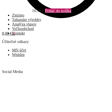
16,99
€
Pridať do košíka
Zinzino
Talianske výrobky
Analýza vlasov
Veľkoobchod
Kontakt
0,00
€
0
Úžitočné odkazy
Môj účet
Wishlist
Social Media