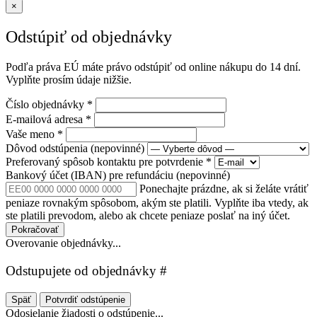
×
Odstúpiť od objednávky
Podľa práva EÚ máte právo odstúpiť od online nákupu do 14 dní.
Vyplňte prosím údaje nižšie.
Číslo objednávky
*
E-mailová adresa
*
Vaše meno
*
Dôvod odstúpenia
(nepovinné)
Preferovaný spôsob kontaktu pre potvrdenie
*
Bankový účet (IBAN) pre refundáciu
(nepovinné)
Ponechajte prázdne, ak si želáte vrátiť
peniaze rovnakým spôsobom, akým ste platili. Vyplňte iba vtedy, ak
ste platili prevodom, alebo ak chcete peniaze poslať na iný účet.
Pokračovať
Overovanie objednávky...
Odstupujete od objednávky #
Späť
Potvrdiť odstúpenie
Odosielanie žiadosti o odstúpenie...