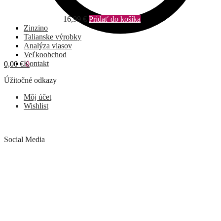
16,99
€
Pridať do košíka
Zinzino
Talianske výrobky
Analýza vlasov
Veľkoobchod
Kontakt
0,00
€
0
Úžitočné odkazy
Môj účet
Wishlist
Social Media