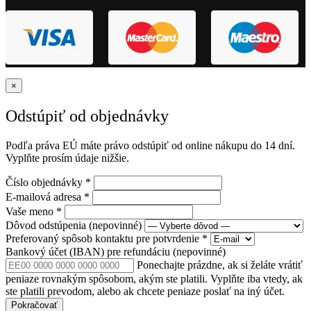
×
Odstúpiť od objednávky
Podľa práva EÚ máte právo odstúpiť od online nákupu do 14 dní.
Vyplňte prosím údaje nižšie.
Číslo objednávky
*
E-mailová adresa
*
Vaše meno
*
Dôvod odstúpenia
(nepovinné)
Preferovaný spôsob kontaktu pre potvrdenie
*
Bankový účet (IBAN) pre refundáciu
(nepovinné)
Ponechajte prázdne, ak si želáte vrátiť
peniaze rovnakým spôsobom, akým ste platili. Vyplňte iba vtedy, ak
ste platili prevodom, alebo ak chcete peniaze poslať na iný účet.
Pokračovať