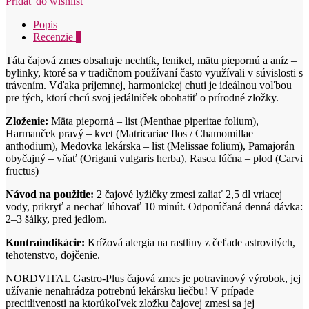
Pridať do wishlist
zmes
na
Popis
reflux
Recenzie
0
90g
Táta čajová zmes obsahuje nechtík, fenikel, mätu piepornú a aníz –
bylinky, ktoré sa v tradičnom používaní často využívali v súvislosti s
trávením. Vďaka príjemnej, harmonickej chuti je ideálnou voľbou
pre tých, ktorí chcú svoj jedálniček obohatiť o prírodné zložky.
Zloženie:
Mäta pieporná – list (Menthae piperitae folium),
Harmanček pravý – kvet (Matricariae flos / Chamomillae
anthodium), Medovka lekárska – list (Melissae folium), Pamajorán
obyčajný – vňať (Origani vulgaris herba), Rasca lúčna – plod (Carvi
fructus)
Návod na použitie:
2 čajové lyžičky zmesi zaliať 2,5 dl vriacej
vody, prikryť a nechať lúhovať 10 minút. Odporúčaná denná dávka:
2–3 šálky, pred jedlom.
Kontraindikácie:
Krížová alergia na rastliny z čeľade astrovitých,
tehotenstvo, dojčenie.
NORDVITAL Gastro-Plus čajová zmes je potravinový výrobok, jej
užívanie nenahrádza potrebnú lekársku liečbu! V prípade
precitlivenosti na ktorúkoľvek zložku čajovej zmesi sa jej