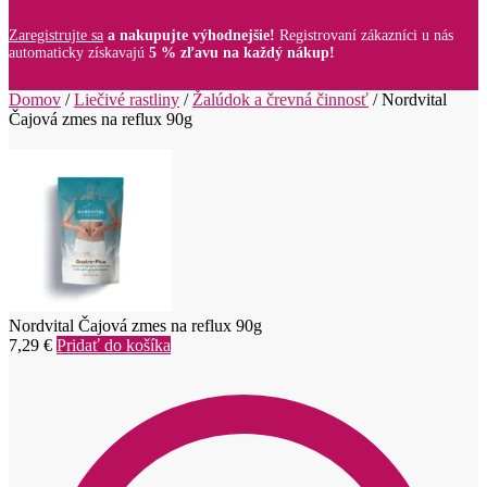
Zaregistrujte sa
a nakupujte výhodnejšie!
Registrovaní zákazníci u nás
automaticky získavajú
5 % zľavu na každý nákup!
Domov
/
Liečivé rastliny
/
Žalúdok a črevná činnosť
/
Nordvital
Čajová zmes na reflux 90g
Nordvital Čajová zmes na reflux 90g
7,29
€
Pridať do košíka