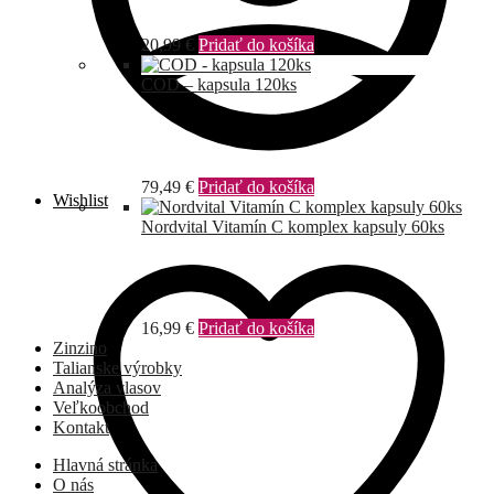
20,99
€
Pridať do košíka
COD – kapsula 120ks
79,49
€
Pridať do košíka
Wishlist
Nordvital Vitamín C komplex kapsuly 60ks
16,99
€
Pridať do košíka
Zinzino
Talianske výrobky
Analýza vlasov
Veľkoobchod
Kontakt
Hlavná stránka
O nás