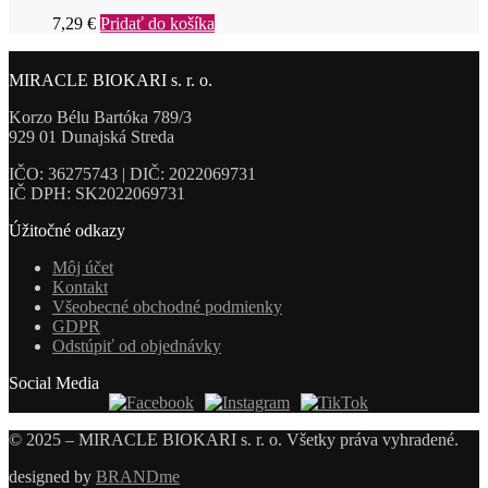
7,29
€
Pridať do košíka
MIRACLE BIOKARI s. r. o.
Korzo Bélu Bartóka 789/3
929 01 Dunajská Streda
IČO: 36275743 | DIČ: 2022069731
IČ DPH: SK2022069731
Úžitočné odkazy
Môj účet
Kontakt
Všeobecné obchodné podmienky
GDPR
Odstúpiť od objednávky
Social Media
© 2025 – MIRACLE BIOKARI s. r. o. Všetky práva vyhradené.
designed by
BRANDme