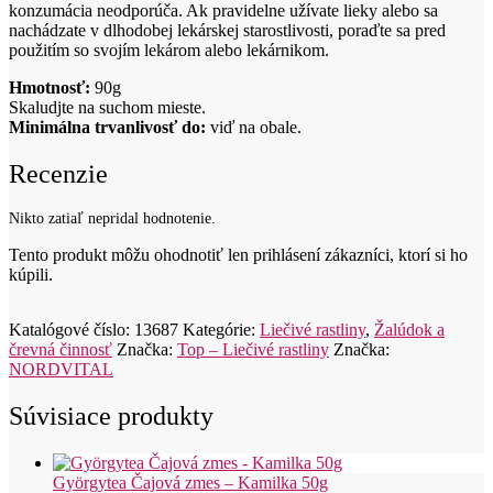
konzumácia neodporúča. Ak pravidelne užívate lieky alebo sa
nachádzate v dlhodobej lekárskej starostlivosti, poraďte sa pred
použitím so svojím lekárom alebo lekárnikom.
Hmotnosť:
90g
Skaludjte na suchom mieste.
Minimálna trvanlivosť do:
viď na obale.
Recenzie
Nikto zatiaľ nepridal hodnotenie.
Tento produkt môžu ohodnotiť len prihlásení zákazníci, ktorí si ho
kúpili.
Katalógové číslo:
13687
Kategórie:
Liečivé rastliny
,
Žalúdok a
črevná činnosť
Značka:
Top – Liečivé rastliny
Značka:
NORDVITAL
Súvisiace produkty
Györgytea Čajová zmes – Kamilka 50g