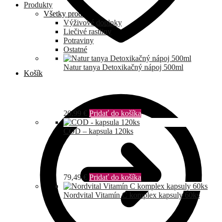
Produkty
Všetky produkty
Výživové doplnky
Liečivé rastliny
Potraviny
Ostatné
Natur tanya Detoxikačný nápoj 500ml
Košík
20,99
€
Pridať do košíka
COD – kapsula 120ks
79,49
€
Pridať do košíka
Nordvital Vitamín C komplex kapsuly 60ks