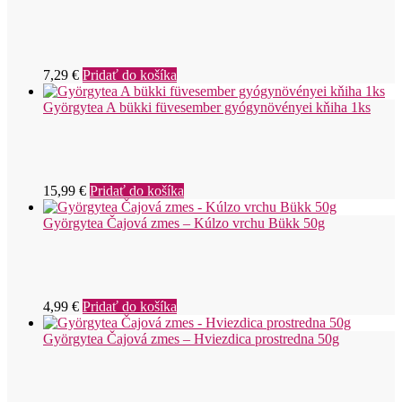
7,29
€
Pridať do košíka
Györgytea A bükki füvesember gyógynövényei kňiha 1ks
15,99
€
Pridať do košíka
Györgytea Čajová zmes – Kúlzo vrchu Bükk 50g
4,99
€
Pridať do košíka
Györgytea Čajová zmes – Hviezdica prostredna 50g