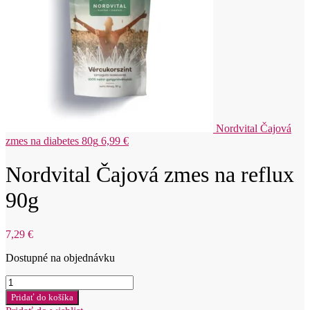
Nordvital Čajová
zmes na diabetes 80g
6,99
€
Nordvital Čajová zmes na reflux
90g
7,29
€
Dostupné na objednávku
množstvo
Nordvital
Pridať do košíka
Čajová