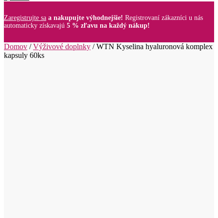
Zaregistrujte sa
a nakupujte výhodnejšie!
Registrovaní zákazníci u nás
automaticky získavajú
5 % zľavu na každý nákup!
Domov
/
Výživové doplnky
/
WTN Kyselina hyaluronová komplex
kapsuly 60ks