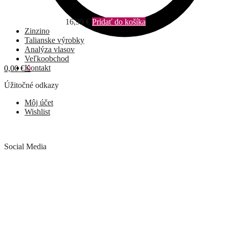
16,99
€
Pridať do košíka
Zinzino
Talianske výrobky
Analýza vlasov
Veľkoobchod
Kontakt
0,00
€
0
Úžitočné odkazy
Môj účet
Wishlist
Social Media