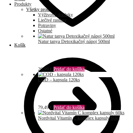
Produkty
Všetky produkty
Výživové doplnky
Liečivé rastliny
Potraviny
Ostatné
Natur tanya Detoxikačný nápoj 500ml
Košík
20,99
€
Pridať do košíka
COD – kapsula 120ks
79,49
€
Pridať do košíka
Nordvital Vitamín C komplex kapsuly 60ks