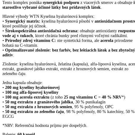
Tento komplex ponúka
synergickú podporu
z viacerých smerov a obsahuje
starostlivo vybrané účinné látky bez prídavných látok
.
Hlavné výhody WTN Kyselina hyalurónová komplex:
•
Synergický matrix:
kyselina hyalurónová pôsobí v
antioxidačnom prostr
ktoré posilňuje jej účinok.
•
Širokospektrálna antioxidačná ochrana:
obsahuje antioxidanty
rozpustn
vode aj v tukoch
, ktoré chránia bunky pred rôznymi voľnými radikálmi.
•
Prírodný zdroj vitamínu C:
nie syntetická forma, ale
acerola
prirodzene
bohatá na C-vitamín.
•
Optimalizované zloženie:
bez farbív, bez leštiacich látok a bez zbytočn
aditív
.
Zloženie: kyselina hyalurónová, želatína (kapsula), alfa-lipoová kyselina, ace
extrakt, granátové jablko extrakt, extrakt z hroznových semien, extrakt zo
zeleného čaju.
Jedna kapsula obsahuje:
•
200 mg kyseliny hyalurónovej
•
100 mg alfa-lipoovej kyseliny
•
100 mg acerola extraktu
(z toho
25 mg vitamínu C
=
40 % NRV
*)
•
50 mg extraktu z granátového jablka
, 30 % punikalagín
•
50 mg extraktu z hroznových semien
, 95 % polyfenoly, OPC
•
50 mg extraktu zo zeleného čaju
, 98 % polyfenoly, 80 % katechíny, 50 %
EGCG
*NRV: Referenčná hodnota príjmu pre dospelých.
Balenie:
60 kapsúl