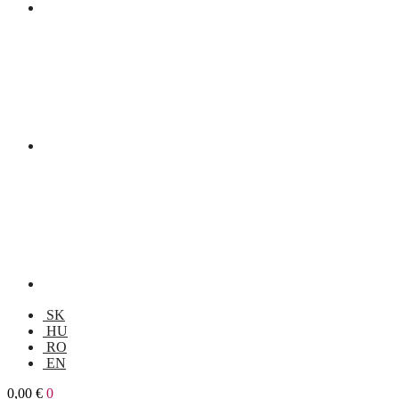
SK
HU
RO
EN
0,00
€
0