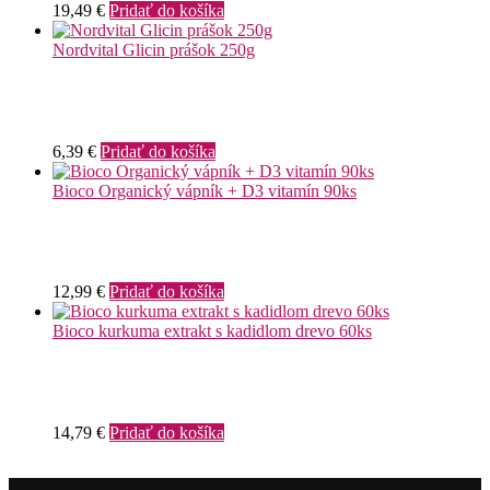
19,49
€
Pridať do košíka
Nordvital Glicin prášok 250g
6,39
€
Pridať do košíka
Bioco Organický vápník + D3 vitamín 90ks
12,99
€
Pridať do košíka
Bioco kurkuma extrakt s kadidlom drevo 60ks
14,79
€
Pridať do košíka