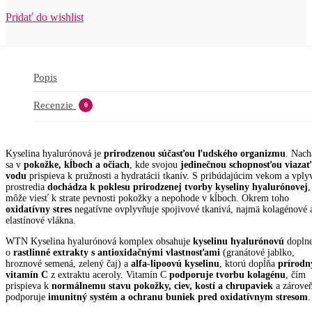
komplex
kapsuly
Pridať do wishlist
60ks
Popis
Recenzie
0
Kyselina hyalurónová je
prirodzenou súčasťou ľudského organizmu
. Nach
sa v
pokožke, kĺboch a očiach
, kde svojou
jedinečnou schopnosťou viazať
vodu
prispieva k pružnosti a hydratácii tkanív. S pribúdajúcim vekom a vpl
prostredia
dochádza k poklesu prirodzenej tvorby kyseliny hyalurónovej
,
môže viesť k strate pevnosti pokožky a nepohode v kĺboch. Okrem toho
oxidatívny stres
negatívne ovplyvňuje spojivové tkanivá, najmä kolagénové 
elastínové vlákna.
WTN Kyselina hyalurónová komplex obsahuje
kyselinu hyalurónovú
dopln
o
rastlinné extrakty s antioxidačnými vlastnosťami
(granátové jablko,
hroznové semená, zelený čaj) a
alfa-lipoovú kyselinu
, ktorú dopĺňa
prírodn
vitamín C
z extraktu aceroly. Vitamín C
podporuje tvorbu kolagénu
, čím
prispieva k
normálnemu stavu pokožky, ciev, kostí a chrupaviek
a zárove
podporuje
imunitný systém a ochranu buniek pred oxidatívnym stresom
.