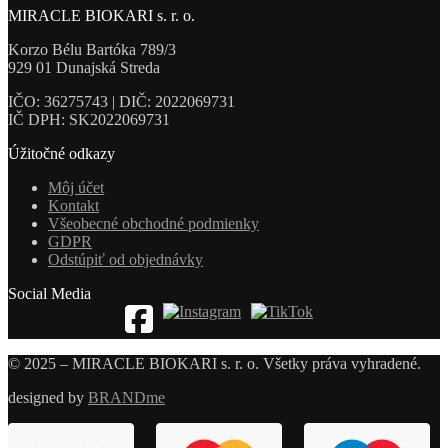
MIRACLE BIOKARI s. r. o.
Korzo Bélu Bartóka 789/3
929 01 Dunajská Streda
IČO: 36275743 | DIČ: 2022069731
IČ DPH: SK2022069731
Úžitočné odkazy
Môj účet
Kontakt
Všeobecné obchodné podmienky
GDPR
Odstúpiť od objednávky
Social Media
© 2025 – MIRACLE BIOKARI s. r. o. Všetky práva vyhradené.
designed by
BRANDme