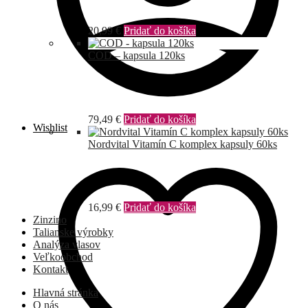
20,99
€
Pridať do košíka
COD – kapsula 120ks
79,49
€
Pridať do košíka
Wishlist
Nordvital Vitamín C komplex kapsuly 60ks
16,99
€
Pridať do košíka
Zinzino
Talianske výrobky
Analýza vlasov
Veľkoobchod
Kontakt
Hlavná stránka
O nás