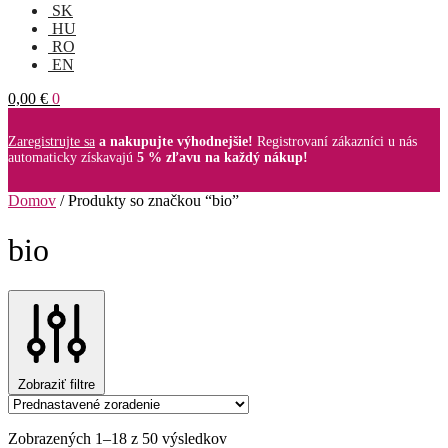
SK
HU
RO
EN
0,00
€
0
Zaregistrujte sa
a nakupujte výhodnejšie!
Registrovaní zákazníci u nás
automaticky získavajú
5 % zľavu na každý nákup!
Domov
/
Produkty so značkou “bio”
bio
Zobraziť filtre
Zobrazených 1–18 z 50 výsledkov