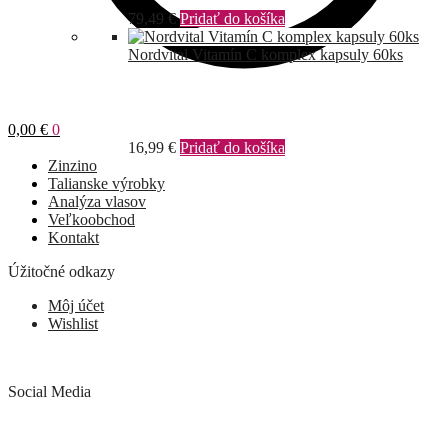
79,49
€
Pridať do košíka
Nordvital Vitamín C komplex kapsuly 60ks
0,00
€
0
16,99
€
Pridať do košíka
Zinzino
Talianske výrobky
Analýza vlasov
Veľkoobchod
Kontakt
Úžitočné odkazy
Môj účet
Wishlist
Social Media