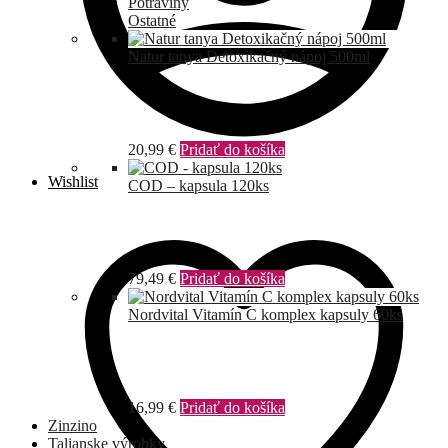
Potraviny
Ostatné
Natur tanya Detoxikačný nápoj 500ml
20,99
€
Pridať do košíka
Wishlist
COD – kapsula 120ks
79,49
€
Pridať do košíka
Nordvital Vitamín C komplex kapsuly 60ks
16,99
€
Pridať do košíka
Zinzino
Talianske výrobky