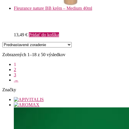
Fleurance nature BB krém – Medium 40ml
13,49
€
Pridať do košíka
Zobrazených 1–18 z 50 výsledkov
1
2
3
→
Značky