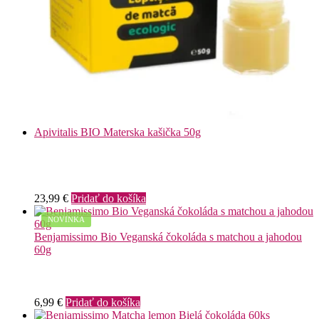
Apivitalis BIO Materska kašička 50g
23,99
€
Pridať do košíka
NOVINKA
Benjamissimo Bio Veganská čokoláda s matchou a jahodou
60g
6,99
€
Pridať do košíka