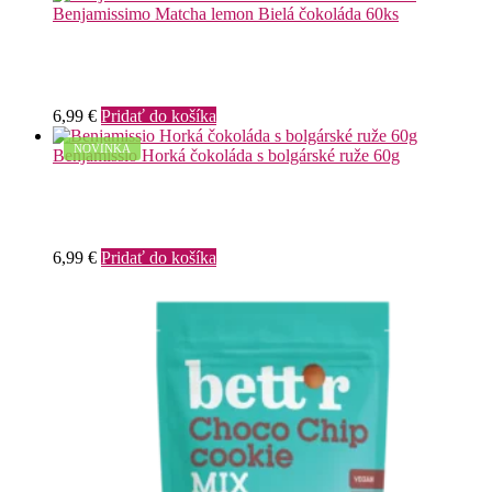
Benjamissimo Matcha lemon Bielá čokoláda 60ks
6,99
€
Pridať do košíka
NOVINKA
Benjamissio Horká čokoláda s bolgárské ruže 60g
6,99
€
Pridať do košíka