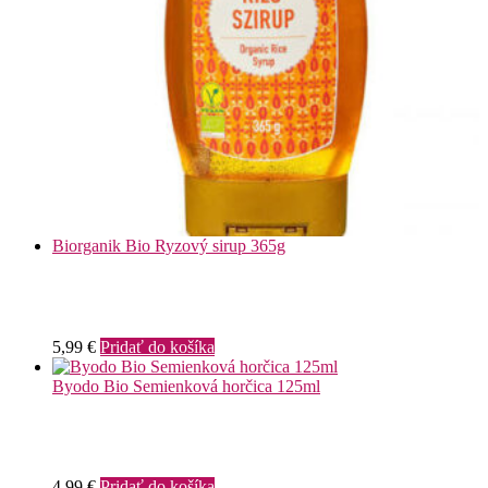
Biorganik Bio Ryzový sirup 365g
5,99
€
Pridať do košíka
Byodo Bio Semienková horčica 125ml
4,99
€
Pridať do košíka