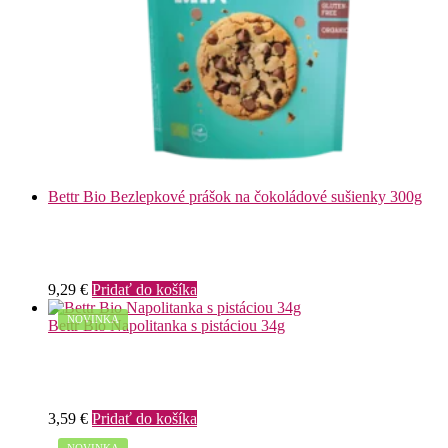
Bettr Bio Bezlepkové prášok na čokoládové sušienky 300g
9,29
€
Pridať do košíka
NOVINKA
Bettr Bio Napolitanka s pistáciou 34g
3,59
€
Pridať do košíka
NOVINKA