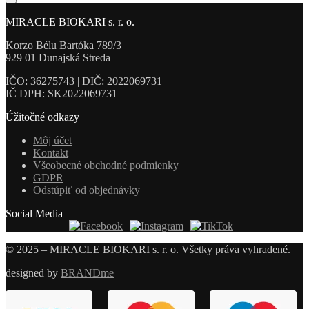
MIRACLE BIOKARI s. r. o.
Korzo Bélu Bartóka 789/3
929 01 Dunajská Streda
IČO: 36275743 | DIČ: 2022069731
IČ DPH: SK2022069731
Úžitočné odkazy
Môj účet
Kontakt
Všeobecné obchodné podmienky
GDPR
Odstúpiť od objednávky
Social Media
© 2025 – MIRACLE BIOKARI s. r. o. Všetky práva vyhradené.
designed by
BRANDme