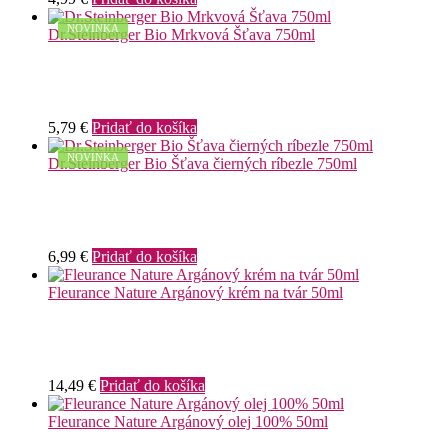
NOVINKA
Dr.Steinberger Bio Mrkvová Šťava 750ml
5,79
€
Pridať do košíka
NOVINKA
Dr.Steinberger Bio Šťava čierných ríbezle 750ml
6,99
€
Pridať do košíka
Fleurance Nature Argánový krém na tvár 50ml
14,49
€
Pridať do košíka
Fleurance Nature Argánový olej 100% 50ml