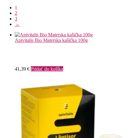
1
2
3
→
Apivitalis Bio Materska kašička 100g
41,39
€
Pridať do košíka