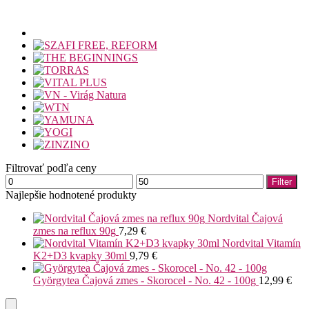
Filtrovať podľa ceny
Minimálna
Maximálna
Filter
cena
cena
Najlepšie hodnotené produkty
Nordvital Čajová
zmes na reflux 90g
7,29
€
Nordvital Vitamín
K2+D3 kvapky 30ml
9,79
€
Györgytea Čajová zmes - Skorocel - No. 42 - 100g
12,99
€