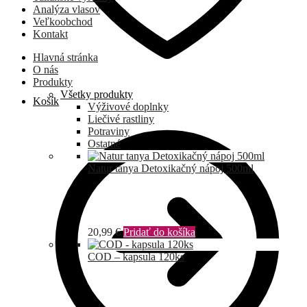
Analýza vlasov
Veľkoobchod
Kontakt
Hlavná stránka
O nás
Produkty
Všetky produkty
Košík
Výživové doplnky
Liečivé rastliny
Potraviny
Ostatné
Natur tanya Detoxikačný nápoj 500ml
20,99
€
Pridať do košíka
COD – kapsula 120ks