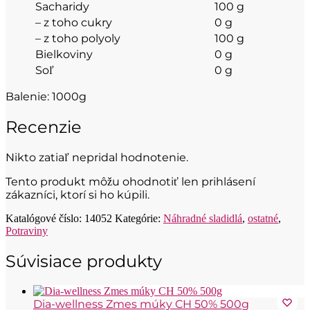
Sacharidy
100 g
– z toho cukry
0 g
– z toho polyoly
100 g
Bielkoviny
0 g
Soľ
0 g
Balenie: 1000g
Recenzie
Nikto zatiaľ nepridal hodnotenie.
Tento produkt môžu ohodnotiť len prihlásení
zákazníci, ktorí si ho kúpili.
Katalógové číslo:
14052
Kategórie:
Náhradné sladidlá
,
ostatné
,
Potraviny
Súvisiace produkty
Dia-wellness Zmes múky CH 50% 500g