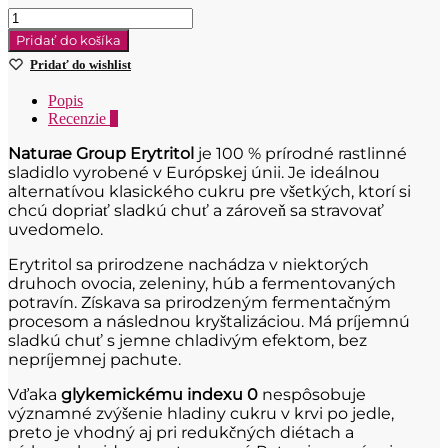
množstvo
Naturae
Pridať do košíka
Group
Pridať do wishlist
Eritritol
1000g
Popis
Recenzie
0
Naturae Group Erytritol
je 100 % prírodné rastlinné
sladidlo vyrobené v Európskej únii. Je ideálnou
alternatívou klasického cukru pre všetkých, ktorí si
chcú dopriať sladkú chuť a zároveň sa stravovať
uvedomelo.
Erytritol sa prirodzene nachádza v niektorých
druhoch ovocia, zeleniny, húb a fermentovaných
potravín. Získava sa prirodzeným fermentačným
procesom a následnou kryštalizáciou. Má príjemnú
sladkú chuť s jemne chladivým efektom, bez
nepríjemnej pachute.
Vďaka
glykemickému indexu 0
nespôsobuje
významné zvýšenie hladiny cukru v krvi po jedle,
preto je vhodný aj pri redukčných diétach a