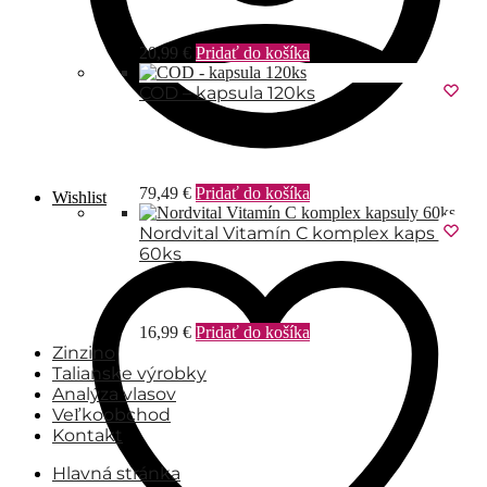
20,99
€
Pridať do košíka
COD – kapsula 120ks
79,49
€
Pridať do košíka
Wishlist
Nordvital Vitamín C komplex kapsuly
60ks
16,99
€
Pridať do košíka
Zinzino
Talianske výrobky
Analýza vlasov
Veľkoobchod
Kontakt
Hlavná stránka