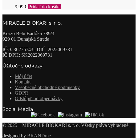
9,99
€
Pridať do košíka
MIRACLE BIOKARI s. r. o.
Korzo Bélu Bartóka 789/3
929 01 Dunajská Streda
IČO: 36275743 | DIČ: 2022069731
IČ DPH: SK2022069731
Úžitočné odkazy
Môj účet
Kontakt
Všeobecné obchodné podmienky
GDPR
Odstúpiť od objednávky
Social Media
© 2025 – MIRACLE BIOKARI s. r. o. Všetky práva vyhradené.
designed by
BRANDme