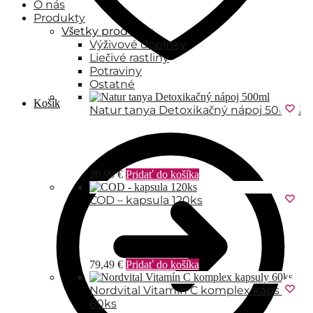
O nás
Produkty
Všetky produkty
Výživové doplnky
Liečivé rastliny
Potraviny
Ostatné
Košík
Natur tanya Detoxikačný nápoj 500ml
20,99
€
Pridať do košíka
COD – kapsula 120ks
79,49
€
Pridať do košíka
Nordvital Vitamín C komplex kapsuly
60ks