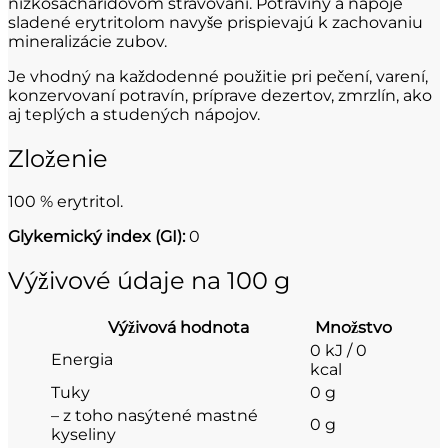
nízkosacharidovom stravovaní. Potraviny a nápoje
sladené erytritolom navyše prispievajú k zachovaniu
mineralizácie zubov.
Je vhodný na každodenné použitie pri pečení, varení,
konzervovaní potravín, príprave dezertov, zmrzlín, ako
aj teplých a studených nápojov.
Zloženie
100 % erytritol.
Glykemický index (GI):
0
Výživové údaje na 100 g
Výživová hodnota
Množstvo
0 kJ / 0
Energia
kcal
Tuky
0 g
– z toho nasýtené mastné
0 g
kyseliny