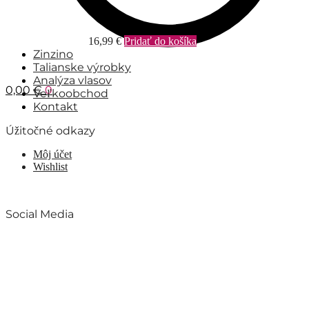
16,99
€
Pridať do košíka
Zinzino
Talianske výrobky
Analýza vlasov
0,00
€
0
Veľkoobchod
Kontakt
Úžitočné odkazy
Môj účet
Wishlist
Social Media