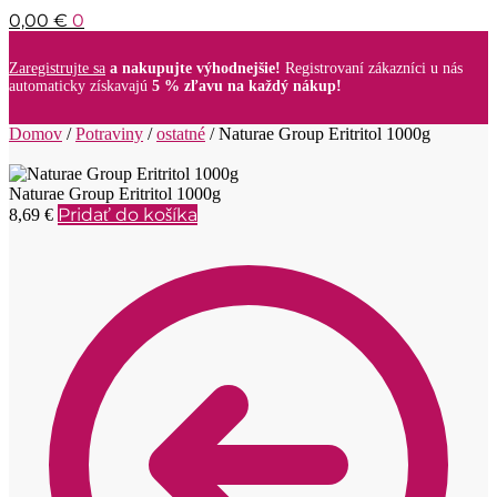
0,00
€
0
Zaregistrujte sa
a nakupujte výhodnejšie!
Registrovaní zákazníci u nás
automaticky získavajú
5 % zľavu na každý nákup!
Domov
/
Potraviny
/
ostatné
/
Naturae Group Eritritol 1000g
Naturae Group Eritritol 1000g
Pridať do košíka
8,69
€