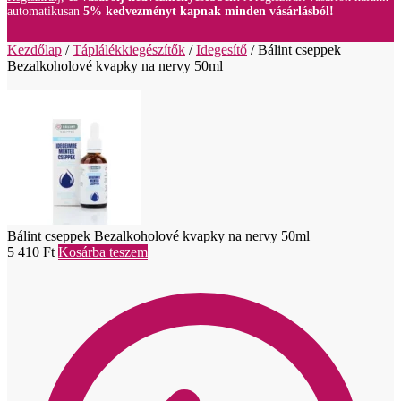
automatikusan
5% kedvezményt kapnak minden vásárlásból!
Kezdőlap
/
Táplálékkiegészítők
/
Idegesítő
/
Bálint cseppek
Bezalkoholové kvapky na nervy 50ml
Bálint cseppek Bezalkoholové kvapky na nervy 50ml
5 410
Ft
Kosárba teszem