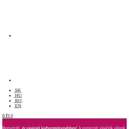
SK
HU
RO
EN
0
Ft
0
Regisztrálj,
és vásárolj kedvezményesebben!
A regisztrált vásárlók nálunk