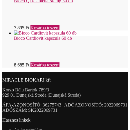
Bioco Q10 tabletta 50 mg 30 db
7 895
Ft
Kosárba teszem
Bioco Cardiovit kapszula 60 db
8 685
Ft
Kosárba teszem
MIRACLE BIOKARI kft.
Korzo Bélu Bartók 789/3
929 01 Dunajská Streda (Dunajská Streda)
ÁFA-AZONOSÍTÓ: 36275743 | ADÓAZONOSÍTÓ: 2022069731
ADÓSZÁM: SK2022069731
Hasznos linkek
Az én számlám