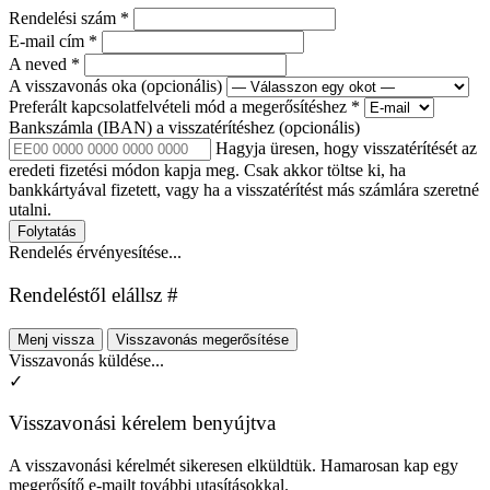
Rendelési szám
*
E-mail cím
*
A neved
*
A visszavonás oka
(opcionális)
Preferált kapcsolatfelvételi mód a megerősítéshez
*
Bankszámla (IBAN) a visszatérítéshez
(opcionális)
Hagyja üresen, hogy visszatérítését az
eredeti fizetési módon kapja meg. Csak akkor töltse ki, ha
bankkártyával fizetett, vagy ha a visszatérítést más számlára szeretné
utalni.
Folytatás
Rendelés érvényesítése...
Rendeléstől elállsz #
Menj vissza
Visszavonás megerősítése
Visszavonás küldése...
✓
Visszavonási kérelem benyújtva
A visszavonási kérelmét sikeresen elküldtük. Hamarosan kap egy
megerősítő e-mailt további utasításokkal.