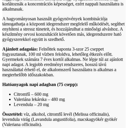
korlátoznák a koncentrációs képességet, ezért nappali használatra is
alkalmasak.
A hagyományosan használt gyógynövények kombinációja
támogathatja a központi idegrendszer megfelelő működését, segíthet
enyhíteni a stressz tüneteit, és hozzájárulhat a minőségi alváshoz. A
készítmény orvosi konzultációt követően más, idegrendszerre ható
gyógyszerekkel együtt is szedhető.
Ajánlott adagolás:
Felnőttek naponta 3-szor 25 cseppet
fogyasztanak, 100 ml vízben feloldva, lehetőleg étkezés előtt.
Gyermekek számára 7 éves kortól alkalmas. Ne lépje túl az ajánlott
napi adagot. A legjobb eredményt rendszeres, hosszú távú
használattal érhető el, de alkalomszerű használatra is alkalmas a
megterhelőbb időszakokban.
Hatóanyagok napi adagban (75 csepp):
Citromfű – 600 mg
Valeriána lekárska – 480 mg
Levendula – 20 mg
Összetétel:
víz, alkohol, citromfű levél (Melissa officinalis),
levendula virág (Lavandula angustifolia), macskagyökér gyökér
(Valeriana officinalis).