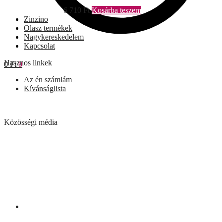
6 710
Ft
Kosárba teszem
Zinzino
Olasz termékek
Nagykereskedelem
Kapcsolat
Hasznos linkek
0
Ft
0
Az én számlám
Kívánságlista
Közösségi média