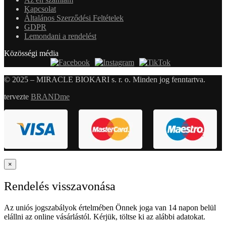
Kapcsolat
Általános Szerződési Feltételek
GDPR
Lemondani a rendelést
Közösségi média
© 2025 – MIRACLE BIOKARI s. r. o. Minden jog fenntartva.
tervezte
BRANDme
×
Rendelés visszavonása
Az uniós jogszabályok értelmében Önnek joga van 14 napon belül
elállni az online vásárlástól. Kérjük, töltse ki az alábbi adatokat.