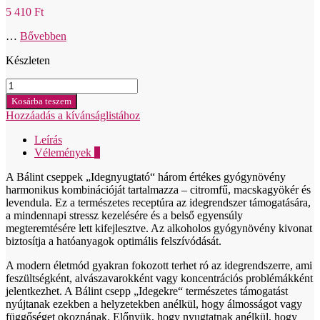
5 410
Ft
…
Bővebben
Készleten
Bálint
cseppek
Kosárba teszem
Bezalkoholové
Hozzáadás a kívánságlistához
kvapky
na
Leírás
nervy
Vélemények
0
50ml
mennyiség
A Bálint cseppek „Idegnyugtató“ három értékes gyógynövény
harmonikus kombinációját tartalmazza – citromfű, macskagyökér és
levendula. Ez a természetes receptúra az idegrendszer támogatására,
a mindennapi stressz kezelésére és a belső egyensúly
megteremtésére lett kifejlesztve. Az alkoholos gyógynövény kivonat
biztosítja a hatóanyagok optimális felszívódását.
A modern életmód gyakran fokozott terhet ró az idegrendszerre, ami
feszültségként, alvászavarokként vagy koncentrációs problémákként
jelentkezhet. A Bálint csepp „Idegekre“ természetes támogatást
nyújtanak ezekben a helyzetekben anélkül, hogy álmosságot vagy
függőséget okoznának. Előnyük, hogy nyugtatnak anélkül, hogy