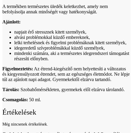
A termékben természetes üledék keletkezhet, amely nem
befolyásolja annak minőségét vagy hatékonyságát.
Ajánlott:
napjait érő stressznek kitett személyek,
alvási problémokkal küzdő embereknek,
lelki terhelésnek és figyelmi problémáknak kitett személyek,
idegeredetű szívproblémákkal küzdő személyek,
mindenki számára, aki a természetes idegrendszeri támogatást
részesíti előnyben.
Figyelmeztetés:
Az étrend-kiegészítő nem helyettesíti a változatos
és kiegyensúlyozott étrendet, sem az egészséges életmódot. Ne lépje
túl az ajánlott napi adagot. Gyermekektől elzárva tartandó.
Tárolás:
Szobahőmérsékleten, gyermekek elől elzárva tárolandó.
Csomagolás:
50 ml.
Értékelések
Még nincsenek értékelések.