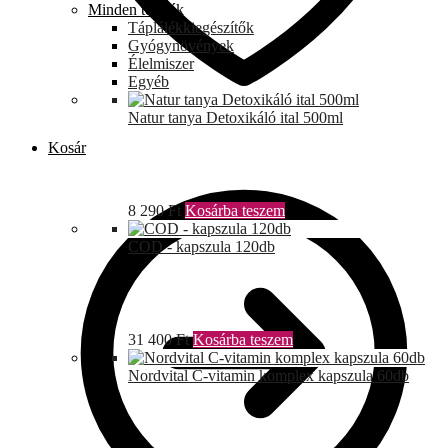
Minden termék
Táplálékkiegészítők
Gyógynövények
Élelmiszer
Egyéb
Natur tanya Detoxikáló ital 500ml
Kosár
8 290
Ft
Kosárba teszem
COD - kapszula 120db
31 400
Ft
Kosárba teszem
Nordvital C-vitamin komplex kapszula 60db