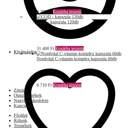
8 290
Ft
Kosárba teszem
COD - kapszula 120db
31 400
Ft
Kosárba teszem
Kívánságlista
Nordvital C-vitamin komplex kapszula 60db
6 710
Ft
Kosárba teszem
Zinzino
Olasz termékek
Nagykereskedelem
Kapcsolat
Főoldal
Rólunk
Termékek