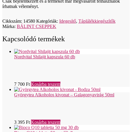
Csak bejelentkezett és a terméket már megvásárolt felhasználók
írhatnak véleményt.
Cikkszám:
14580
Kategóriák:
Idegesítő
,
Táplálékkiegészítők
Márka:
BÁLINT CSEPPEK
Kapcsolódó termékek
Nordvital Shilajit kapszula 60 db
7 700
Ft
Kosárba teszem
Györgytea Alkoholos kivonat – Galagonyavirág 50ml
3 395
Ft
Kosárba teszem