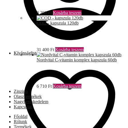
8 290
Ft
Kosárba teszem
COD - kapszula 120db
31 400
Ft
Kosárba teszem
Kívánságlista
Nordvital C-vitamin komplex kapszula 60db
6 710
Ft
Kosárba teszem
Zinzino
Olasz termékek
Nagykereskedelem
Kapcsolat
Főoldal
Rólunk
Termékek