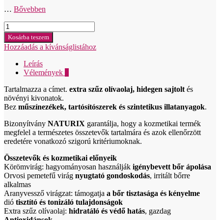
…
Bővebben
Györgytea
Nechtíkový
Kosárba teszem
masť
Hozzáadás a kívánságlistához
100ml
mennyiség
Leírás
Vélemények
0
Tartalmazza a címet.
extra szűz olívaolaj, hidegen sajtolt
és
növényi kivonatok.
Bez
műszínezékek, tartósítószerek és szintetikus illatanyagok
.
Bizonyítvány
NATURIX
garantálja, hogy a kozmetikai termék
megfelel a természetes összetevők tartalmára és azok ellenőrzött
eredetére vonatkozó szigorú kritériumoknak.
Összetevők és kozmetikai előnyeik
Körömvirág: hagyományosan használják
igénybevett bőr ápolása
Orvosi pemetefű virág
nyugtató gondoskodás
, irritált bőrre
alkalmas
Aranyvessző virágzat: támogatja
a bőr tisztasága és kényelme
dió
tisztító és tonizáló tulajdonságok
Extra szűz olívaolaj:
hidratáló és védő hatás
, gazdag
Antioxidánsok