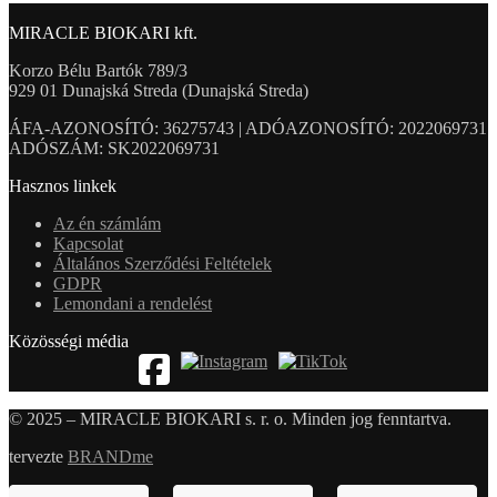
MIRACLE BIOKARI kft.
Korzo Bélu Bartók 789/3
929 01 Dunajská Streda (Dunajská Streda)
ÁFA-AZONOSÍTÓ: 36275743 | ADÓAZONOSÍTÓ: 2022069731
ADÓSZÁM: SK2022069731
Hasznos linkek
Az én számlám
Kapcsolat
Általános Szerződési Feltételek
GDPR
Lemondani a rendelést
Közösségi média
© 2025 – MIRACLE BIOKARI s. r. o. Minden jog fenntartva.
tervezte
BRANDme