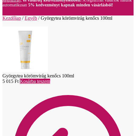
Regisztrálj,
és vásárolj kedvezményesebben!
A regisztrált vásárlók nálunk
automatikusan
5% kedvezményt kapnak minden vásárlásból!
Kezdőlap
/
Egyéb
/
Györgytea körömvirág kenőcs 100ml
Györgytea körömvirág kenőcs 100ml
5 015
Ft
Kosárba teszem