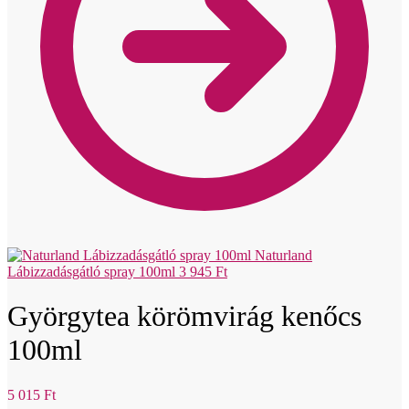
Naturland
Lábizzadásgátló spray 100ml
3 945
Ft
Györgytea körömvirág kenőcs
100ml
5 015
Ft