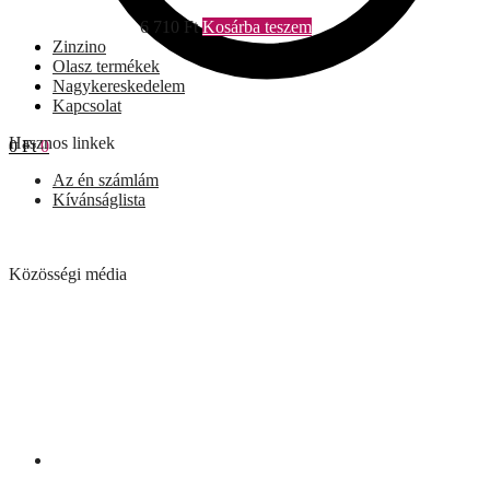
6 710
Ft
Kosárba teszem
Zinzino
Olasz termékek
Nagykereskedelem
Kapcsolat
Hasznos linkek
0
Ft
0
Az én számlám
Kívánságlista
Közösségi média