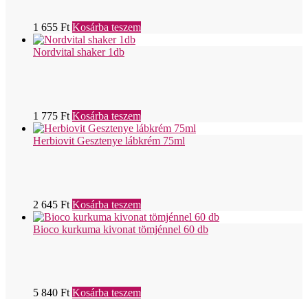
1 655
Ft
Kosárba teszem
Nordvital shaker 1db
1 775
Ft
Kosárba teszem
Herbiovit Gesztenye lábkrém 75ml
2 645
Ft
Kosárba teszem
Bioco kurkuma kivonat tömjénnel 60 db
5 840
Ft
Kosárba teszem