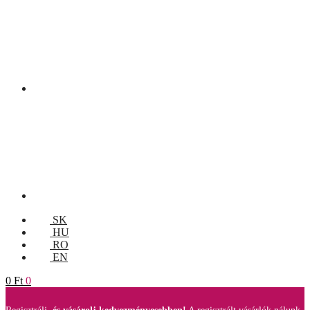
SK
HU
RO
EN
0
Ft
0