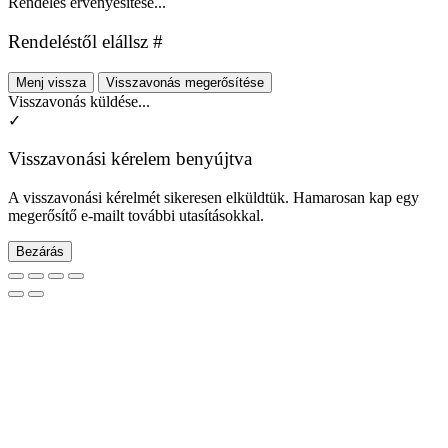
Rendelés érvényesítése...
Rendeléstől elállsz #
Menj vissza
Visszavonás megerősítése
Visszavonás küldése...
✓
Visszavonási kérelem benyújtva
A visszavonási kérelmét sikeresen elküldtük. Hamarosan kap egy
megerősítő e-mailt további utasításokkal.
Bezárás