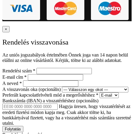
×
Rendelés visszavonása
Az uniós jogszabályok értelmében Önnek joga van 14 napon belül
elállni az online vásárlástól. Kérjük, töltse ki az alábbi adatokat.
Rendelési szám
*
E-mail cím
*
A neved
*
A visszavonás oka
(opcionális)
Preferált kapcsolatfelvételi mód a megerősítéshez
*
Bankszámla (IBAN) a visszatérítéshez
(opcionális)
Hagyja üresen, hogy visszatérítését az
eredeti fizetési módon kapja meg. Csak akkor töltse ki, ha
bankkártyával fizetett, vagy ha a visszatérítést más számlára szeretné
utalni.
Folytatás