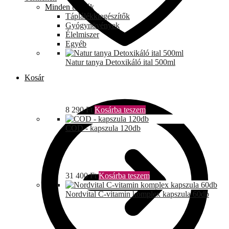
Minden termék
Táplálékkiegészítők
Gyógynövények
Élelmiszer
Egyéb
Natur tanya Detoxikáló ital 500ml
Kosár
8 290
Ft
Kosárba teszem
COD - kapszula 120db
31 400
Ft
Kosárba teszem
Nordvital C-vitamin komplex kapszula 60db