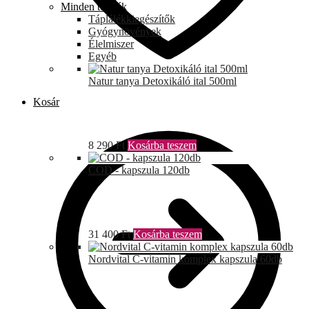
Minden termék
Táplálékkiegészítők
Gyógynövények
Élelmiszer
Egyéb
Natur tanya Detoxikáló ital 500ml
Kosár
8 290
Ft
Kosárba teszem
COD - kapszula 120db
31 400
Ft
Kosárba teszem
Nordvital C-vitamin komplex kapszula 60db