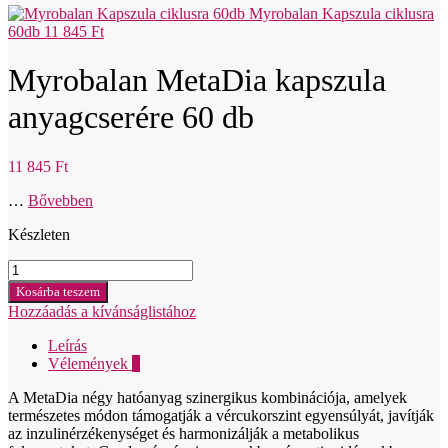
Myrobalan Kapszula ciklusra
60db
11 845
Ft
Myrobalan MetaDia kapszula
anyagcserére 60 db
11 845
Ft
…
Bővebben
Készleten
Myrobalan
MetaDia
Kosárba teszem
kapsuly
Hozzáadás a kívánságlistához
na
metaboliznus
Leírás
60ks
Vélemények
0
mennyiség
A MetaDia négy hatóanyag szinergikus kombinációja, amelyek
természetes módon támogatják a vércukorszint egyensúlyát, javítják
az inzulinérzékenységet és harmonizálják a metabolikus