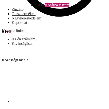
6 710
Ft
Kosárba teszem
Zinzino
Olasz termékek
Nagykereskedelem
Kapcsolat
Hasznos linkek
0
Ft
0
Az én számlám
Kívánságlista
Közösségi média