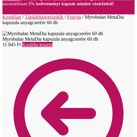
automatikusan
5% kedvezményt kapnak minden vásárlásból!
Kezdőlap
/
Táplálékkiegészítők
/
Fogyás
/
Myrobalan MetaDia
kapszula anyagcserére 60 db
Myrobalan MetaDia kapszula anyagcserére 60 db
11 845
Ft
Kosárba teszem