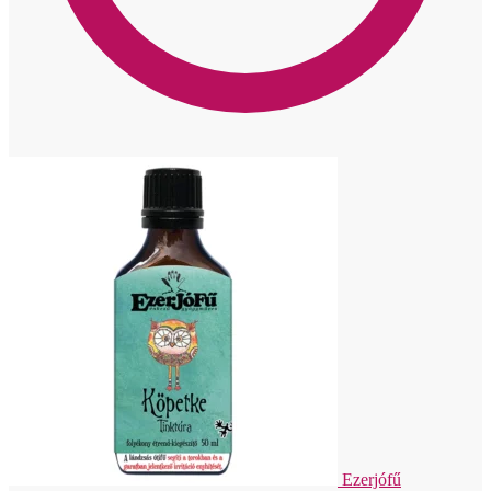
Ezerjófű