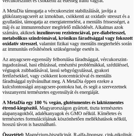
vércukorszintet és csökkenti az édesség iránti vágyat.
A MetaDia támogatja a vércukorszint stabilizálását, javítja a
glükózanyagcserét az izmokban, csökkenti az oxidatív stresszt és a
gyulladást, támogatja az energiatermelést, a mentális frissességet, a
máj és az immunrendszer megfelelő működését. Alkalmas azok
számára, akiknek
inzulínovou rezistenciával, pre-diabétesszel,
metabolikus szindrómával, krónikus fáradtsággal vagy fokozott
oxidatív stresszel
, valamint fizikai vagy mentális megterhelés során
az immunitás erősítésének szükségessége esetén is.
Az anyagcsere-egyensúly felborulása fáradtsággal, vércukorszint-
ingadozással, hasi elhízással, emésztési problémákkal, szédüléssel,
végtagok zsibbadásával, lassú sebgyógyulással, gyakori
fertőzésekkel, vagy csökkent koncentrációval és mentális
fáradtsággal nyilvánulhat meg. A MetaDia éppen ezekre a
kulcsfontosságú anyagcsere-pontokra hat, és segít a szervezetnek
visszanyerni természetes egyensúlyát és energiáját.
A MetaDia egy 100 % vegán, gluténmentes és laktózmentes
étrend-kiegészítő
, Magyarországon gyártott, tiszta természetes
alapanyagokból, adalékanyagok és GMO nélkül. Kíméletes és
természetes formulációjának köszönhetően mellékhatások nélkül,
hosszú távon is használható.
Összetétel:
Magnézium-biszglicinát, R-alfa-liponsav, cink-pikolinát,