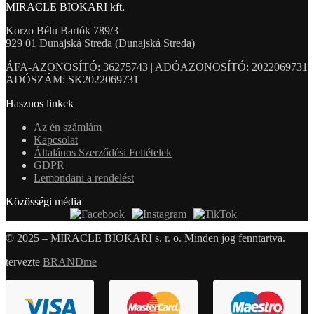
MIRACLE BIOKARI kft.
Korzo Bélu Bartók 789/3
929 01 Dunajská Streda (Dunajská Streda)
ÁFA-AZONOSÍTÓ: 36275743 | ADÓAZONOSÍTÓ: 2022069731
ADÓSZÁM: SK2022069731
Hasznos linkek
Az én számlám
Kapcsolat
Általános Szerződési Feltételek
GDPR
Lemondani a rendelést
Közösségi média
© 2025 – MIRACLE BIOKARI s. r. o. Minden jog fenntartva.
tervezte
BRANDme