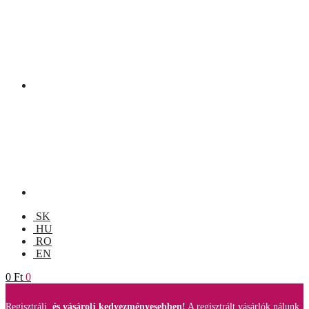
SK
HU
RO
EN
0
Ft
0
Regisztrálj,
és vásárolj kedvezményesebben!
A regisztrált vásárlók nálunk