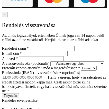
×
Rendelés visszavonása
Az uniós jogszabályok értelmében Önnek joga van 14 napon belül
elállni az online vásárlástól. Kérjük, töltse ki az alábbi adatokat.
Rendelési szám
*
E-mail cím
*
A neved
*
A visszavonás oka
(opcionális)
Preferált kapcsolatfelvételi mód a megerősítéshez
*
Bankszámla (IBAN) a visszatérítéshez
(opcionális)
Hagyja üresen, hogy visszatérítését az
eredeti fizetési módon kapja meg. Csak akkor töltse ki, ha
bankkártyával fizetett, vagy ha a visszatérítést más számlára szeretné
utalni.
Folytatás
Rendelés érvényesítése...