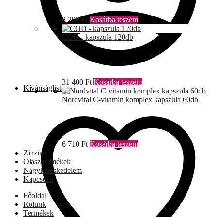
8 290
Ft
Kosárba teszem
COD - kapszula 120db
31 400
Ft
Kosárba teszem
Kívánságlista
Nordvital C-vitamin komplex kapszula 60db
6 710
Ft
Kosárba teszem
Zinzino
Olasz termékek
Nagykereskedelem
Kapcsolat
Főoldal
Rólunk
Termékek