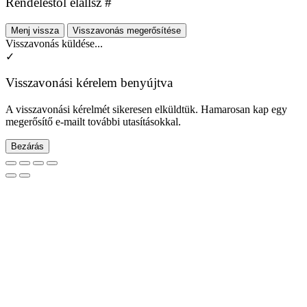
Rendeléstől elállsz #
Menj vissza
Visszavonás megerősítése
Visszavonás küldése...
✓
Visszavonási kérelem benyújtva
A visszavonási kérelmét sikeresen elküldtük. Hamarosan kap egy
megerősítő e-mailt további utasításokkal.
Bezárás