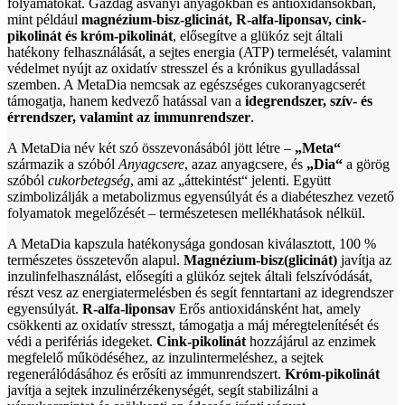
folyamatokat. Gazdag ásványi anyagokban és antioxidánsokban,
mint például
magnézium-bisz-glicinát, R-alfa-liponsav, cink-
pikolinát és króm-pikolinát
, elősegítve a glükóz sejt általi
hatékony felhasználását, a sejtes energia (ATP) termelését, valamint
védelmet nyújt az oxidatív stresszel és a krónikus gyulladással
szemben. A MetaDia nemcsak az egészséges cukoranyagcserét
támogatja, hanem kedvező hatással van a
idegrendszer, szív- és
érrendszer, valamint az immunrendszer
.
A MetaDia név két szó összevonásából jött létre –
„Meta“
származik a szóból
Anyagcsere
, azaz anyagcsere, és
„Dia“
a görög
szóból
cukorbetegség
, ami az „áttekintést“ jelenti. Együtt
szimbolizálják a metabolizmus egyensúlyát és a diabéteszhez vezető
folyamatok megelőzését – természetesen mellékhatások nélkül.
A MetaDia kapszula hatékonysága gondosan kiválasztott, 100 %
természetes összetevőn alapul.
Magnézium-bisz(glicinát)
javítja az
inzulinfelhasználást, elősegíti a glükóz sejtek általi felszívódását,
részt vesz az energiatermelésben és segít fenntartani az idegrendszer
egyensúlyát.
R-alfa-liponsav
Erős antioxidánsként hat, amely
csökkenti az oxidatív stresszt, támogatja a máj méregtelenítését és
védi a perifériás idegeket.
Cink-pikolinát
hozzájárul az enzimek
megfelelő működéséhez, az inzulintermeléshez, a sejtek
regenerálódásához és erősíti az immunrendszert.
Króm-pikolinát
javítja a sejtek inzulinérzékenységét, segít stabilizálni a