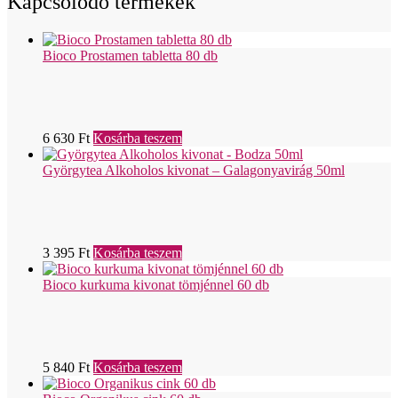
Kapcsolódó termékek
Bioco Prostamen tabletta 80 db
6 630
Ft
Kosárba teszem
Györgytea Alkoholos kivonat – Galagonyavirág 50ml
3 395
Ft
Kosárba teszem
Bioco kurkuma kivonat tömjénnel 60 db
5 840
Ft
Kosárba teszem