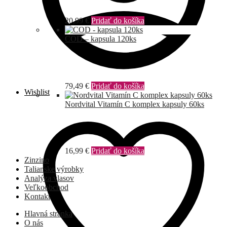
20,99
€
Pridať do košíka
COD – kapsula 120ks
79,49
€
Pridať do košíka
Wishlist
Nordvital Vitamín C komplex kapsuly 60ks
16,99
€
Pridať do košíka
Zinzino
Talianske výrobky
Analýza vlasov
Veľkoobchod
Kontakt
Hlavná stránka
O nás