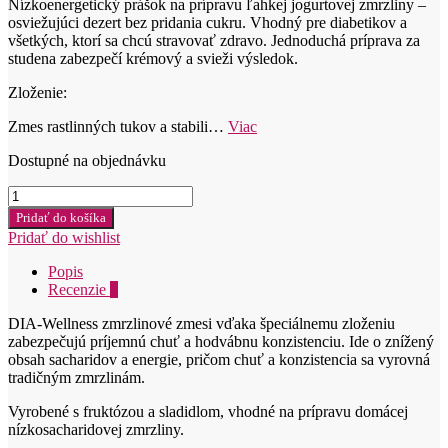
Nízkoenergetický prášok na prípravu ľahkej jogurtovej zmrzliny –
osviežujúci dezert bez pridania cukru. Vhodný pre diabetikov a
všetkých, ktorí sa chcú stravovať zdravo. Jednoduchá príprava za
studena zabezpečí krémový a svieži výsledok.
Zloženie:
Zmes rastlinných tukov a stabili…
Viac
Dostupné na objednávku
množstvo
Dia-
Pridať do košíka
Wellness
Pridať do wishlist
Zmrzlinový
prášok
Popis
-
Recenzie
0
Joghurt
250hg
DIA-Wellness zmrzlinové zmesi vďaka špeciálnemu zloženiu
zabezpečujú príjemnú chuť a hodvábnu konzistenciu. Ide o znížený
obsah sacharidov a energie, pričom chuť a konzistencia sa vyrovná
tradičným zmrzlinám.
Vyrobené s fruktózou a sladidlom, vhodné na prípravu domácej
nízkosacharidovej zmrzliny.