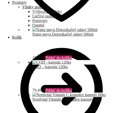
Produkty
Všetky produkty
Výživové doplnky
Liečivé rastliny
Potraviny
Ostatné
Natur tanya Detoxikačný nápoj 500ml
Košík
20,99
€
Pridať do košíka
COD – kapsula 120ks
79,49
€
Pridať do košíka
Nordvital Vitamín C komplex kapsuly 60ks