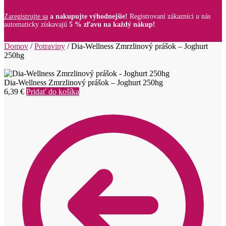
Zaregistrujte sa
a nakupujte výhodnejšie!
Registrovaní zákazníci u nás
automaticky získavajú
5 % zľavu na každý nákup!
Domov
/
Potraviny
/
Dia-Wellness Zmrzlinový prášok – Joghurt
250hg
Dia-Wellness Zmrzlinový prášok – Joghurt 250hg
6,39
€
Pridať do košíka