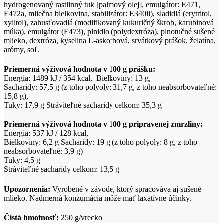
hydrogenovaný rastlinný tuk [palmový olej], emulgátor: E471,
E472a, mliečna bielkovina, stabilizátor: E340ii), sladidlá (erytritol,
xylitol), zahusťovadlá (modifikovaný kukuričný škrob, karubinová
múka), emulgátor (E473), plnidlo (polydextróza), plnotučné sušené
mlieko, dextróza, kyselina L-askorbová, srvátkový prášok, želatína,
arómy, soľ.
Priemerná výživová hodnota v 100 g prášku:
Energia: 1489 kJ / 354 kcal, Bielkoviny: 13 g,
Sacharidy: 57,5 g (z toho polyoly: 31,7 g, z toho neabsorbovateľné:
15,8 g),
Tuky: 17,9 g Stráviteľné sacharidy celkom: 35,3 g
Priemerná výživová hodnota v 100 g pripravenej zmrzliny:
Energia: 537 kJ / 128 kcal,
Bielkoviny: 6,2 g Sacharidy: 19 g (z toho polyoly: 8 g, z toho
neabsorbovateľné: 3,9 g)
Tuky: 4,5 g
Stráviteľné sacharidy celkom: 13,5 g
Upozornenia:
Vyrobené v závode, ktorý spracováva aj sušené
mlieko. Nadmerná konzumácia môže mať laxatívne účinky.
Čistá hmotnosť:
250 g/vrecko