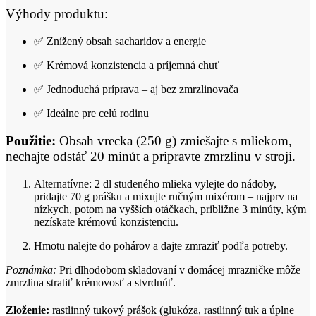
Výhody produktu:
✅ Znížený obsah sacharidov a energie
✅ Krémová konzistencia a príjemná chuť
✅ Jednoduchá príprava – aj bez zmrzlinovača
✅ Ideálne pre celú rodinu
Použitie:
Obsah vrecka (250 g) zmiešajte s mliekom,
nechajte odstáť 20 minút a pripravte zmrzlinu v stroji.
Alternatívne: 2 dl studeného mlieka vylejte do nádoby,
pridajte 70 g prášku a mixujte ručným mixérom – najprv na
nízkych, potom na vyšších otáčkach, približne 3 minúty, kým
nezískate krémovú konzistenciu.
Hmotu nalejte do pohárov a dajte zmraziť podľa potreby.
Poznámka:
Pri dlhodobom skladovaní v domácej mrazničke môže
zmrzlina stratiť krémovosť a stvrdnúť.
Zloženie:
rastlinný tukový prášok (glukóza, rastlinný tuk a úplne