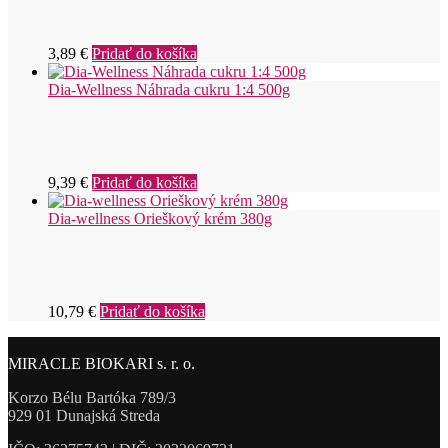
3,89
€
Pridať do košíka
Dia-Wellness Náhrada cukru 1:4 500g
9,39
€
Pridať do košíka
Dia-wellness Orieškový krém 380g
10,79
€
Pridať do košíka
MIRACLE BIOKARI s. r. o.
Korzo Bélu Bartóka 789/3
929 01 Dunajská Streda