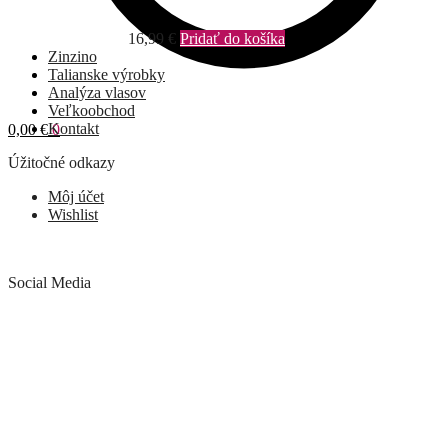
16,99
€
Pridať do košíka
Zinzino
Talianske výrobky
Analýza vlasov
Veľkoobchod
Kontakt
0,00
€
0
Úžitočné odkazy
Môj účet
Wishlist
Social Media