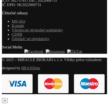
IČO: 36275743 | DIČ: 2022069731
IČ DPH: SK2022069731
Úžitočné odkazy
Môj účet
Kontakt
Všeobecné obchodné podmienky
GDPR
Odstúpiť od objednávky
Social Media
© 2025 – MIRACLE BIOKARI s. r. o. Všetky práva vyhradené.
designed by
BRANDme
×