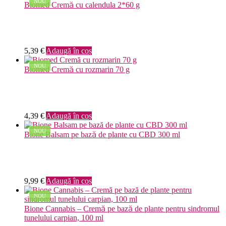
NOU
Biomed Cremă cu calendula 2*60 g
5,39
€
Adaugă în coș
NOU
Biomed Cremă cu rozmarin 70 g
4,39
€
Adaugă în coș
NOU
Bione Balsam pe bază de plante cu CBD 300 ml
9,99
€
Adaugă în coș
NOU
Bione Cannabis – Cremă pe bază de plante pentru sindromul
tunelului carpian, 100 ml