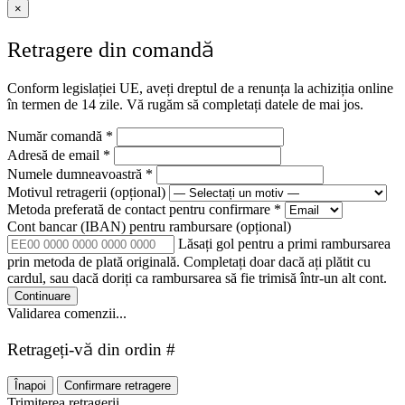
×
Retragere din comandă
Conform legislației UE, aveți dreptul de a renunța la achiziția online
în termen de 14 zile. Vă rugăm să completați datele de mai jos.
Număr comandă
*
Adresă de email
*
Numele dumneavoastră
*
Motivul retragerii
(opțional)
Metoda preferată de contact pentru confirmare
*
Cont bancar (IBAN) pentru rambursare
(opțional)
Lăsați gol pentru a primi rambursarea
prin metoda de plată originală. Completați doar dacă ați plătit cu
cardul, sau dacă doriți ca rambursarea să fie trimisă într-un alt cont.
Continuare
Validarea comenzii...
Retrageți-vă din ordin #
Înapoi
Confirmare retragere
Trimiterea retragerii...