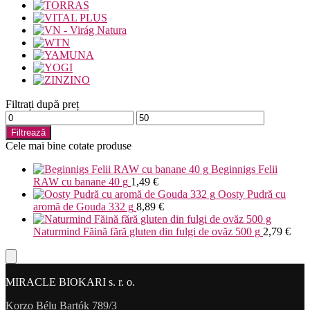
Filtrați după preț
Preț
Preț
minim
maxim
Filtrează
Cele mai bine cotate produse
Beginnigs Felii
RAW cu banane 40 g
1,49
€
Oosty Pudră cu
aromă de Gouda 332 g
8,89
€
Naturmind Făină fără gluten din fulgi de ovăz 500 g
2,79
€
MIRACLE BIOKARI s. r. o.
Korzo Bélu Bartók 789/3