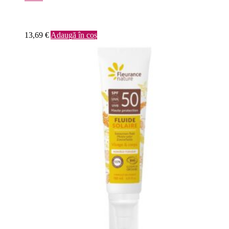
13,69
€
Adaugă în coș