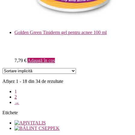
Golden Green Tiniderm gel pentru acnee 100 ml
7,79
€
Adaugă în coș
Afișez 1 - 18 din 34 de rezultate
1
2
→
Etichete