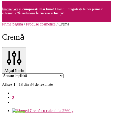
Înscrieți-vă
și cumpărați mai bine!
Clienții înregistrați la noi primesc
automat
5 % reducere la fiecare achiziție!
Prima pagină
/
Produse cosmetice
/
Cremă
Cremă
Afișați filtrele
Afișez 1 - 18 din 34 de rezultate
1
2
→