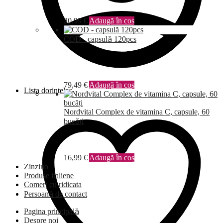
20,99
€
Adaugă în coș
COD - capsulă 120pcs
79,49
€
Adaugă în coș
Lista dorințelor
Nordvital Complex de vitamina C, capsule, 60
bucăți
16,99
€
Adaugă în coș
Zinzino
Produse italiene
Comerț cu ridicata
Persoană de contact
Pagina principală
Despre noi