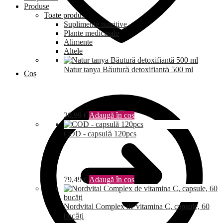
Produse
Toate produsele
Suplimente nutritive
Plante medicinale
Alimente
Altele
Natur tanya Băutură detoxifiantă 500 ml
Coș
20,99
€
Adaugă în coș
COD - capsulă 120pcs
79,49
€
Adaugă în coș
Nordvital Complex de vitamina C, capsule, 60
bucăți