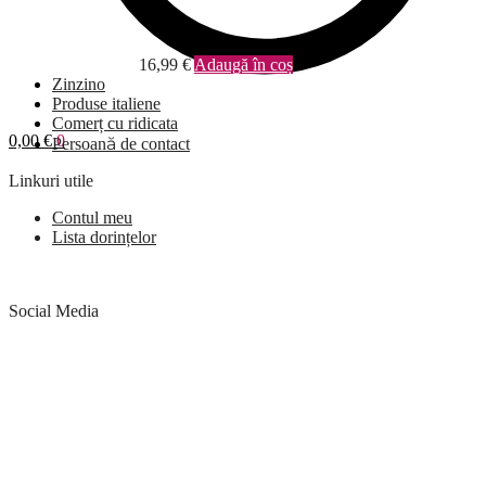
16,99
€
Adaugă în coș
Zinzino
Produse italiene
Comerț cu ridicata
0,00
€
0
Persoană de contact
Linkuri utile
Contul meu
Lista dorințelor
Social Media