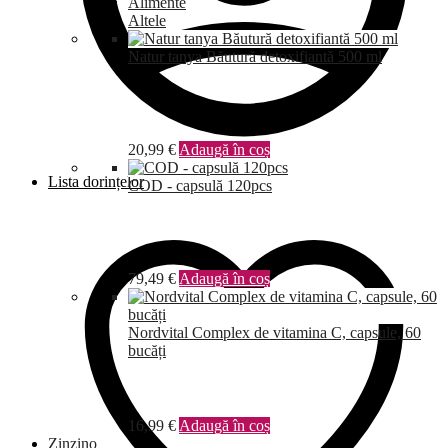
Alimente
Altele
Natur tanya Băutură detoxifiantă 500 ml
20,99
€
Adaugă în coș
Lista dorințelor
COD - capsulă 120pcs
79,49
€
Adaugă în coș
Nordvital Complex de vitamina C, capsule, 60
bucăți
16,99
€
Adaugă în coș
Zinzino