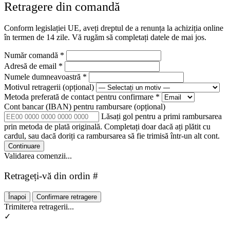
Retragere din comandă
Conform legislației UE, aveți dreptul de a renunța la achiziția online
în termen de 14 zile. Vă rugăm să completați datele de mai jos.
Număr comandă
*
Adresă de email
*
Numele dumneavoastră
*
Motivul retragerii
(opțional)
Metoda preferată de contact pentru confirmare
*
Cont bancar (IBAN) pentru rambursare
(opțional)
Lăsați gol pentru a primi rambursarea
prin metoda de plată originală. Completați doar dacă ați plătit cu
cardul, sau dacă doriți ca rambursarea să fie trimisă într-un alt cont.
Continuare
Validarea comenzii...
Retrageți-vă din ordin #
Înapoi
Confirmare retragere
Trimiterea retragerii...
✓