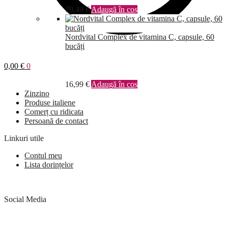
79,49
€
Adaugă în coș
Nordvital Complex de vitamina C, capsule, 60
bucăți
0,00
€
0
16,99
€
Adaugă în coș
Zinzino
Produse italiene
Comerț cu ridicata
Persoană de contact
Linkuri utile
Contul meu
Lista dorințelor
Social Media