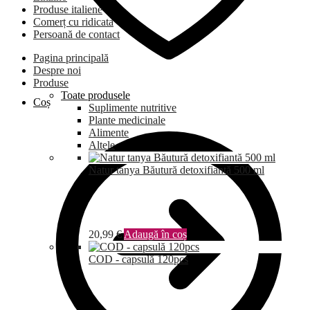
Produse italiene
Comerț cu ridicata
Persoană de contact
Pagina principală
Despre noi
Produse
Toate produsele
Coș
Suplimente nutritive
Plante medicinale
Alimente
Altele
Natur tanya Băutură detoxifiantă 500 ml
20,99
€
Adaugă în coș
COD - capsulă 120pcs