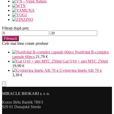
Filtrați după preț
Preț
Preț
minim
maxim
Filtrează
Cele mai bine cotate produse
Nordvital B-complex
capsule 60pcs
21,79
€
Gal Q10 + ulei MTC 250ml
19,99
€
Györgytea Imelo Alb 70 g
3,39
€
MIRACLE BIOKARI s. r. o.
Korzo Bélu Bartók 789/3
929 01 Dunajská Streda