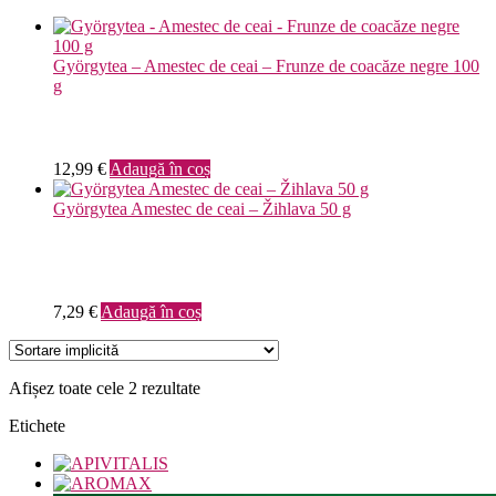
Györgytea – Amestec de ceai – Frunze de coacăze negre 100
g
12,99
€
Adaugă în coș
Györgytea Amestec de ceai – Žihlava 50 g
7,29
€
Adaugă în coș
Afișez toate cele 2 rezultate
Etichete