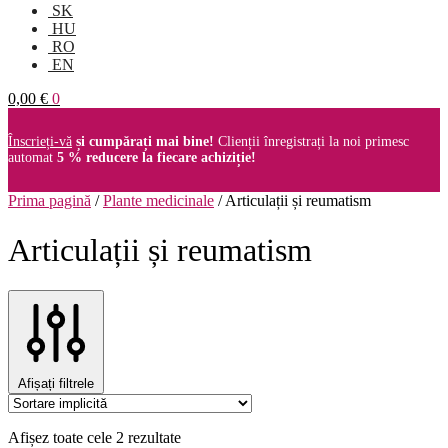
SK
HU
RO
EN
0,00
€
0
Înscrieți-vă
și cumpărați mai bine!
Clienții înregistrați la noi primesc
automat
5 % reducere la fiecare achiziție!
Prima pagină
/
Plante medicinale
/
Articulații și reumatism
Articulații și reumatism
Afișați filtrele
Afișez toate cele 2 rezultate