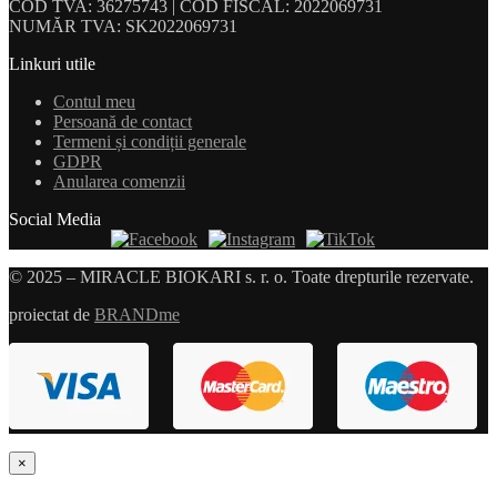
COD TVA: 36275743 | COD FISCAL: 2022069731
NUMĂR TVA: SK2022069731
Linkuri utile
Contul meu
Persoană de contact
Termeni și condiții generale
GDPR
Anularea comenzii
Social Media
© 2025 – MIRACLE BIOKARI s. r. o. Toate drepturile rezervate.
proiectat de
BRANDme
×