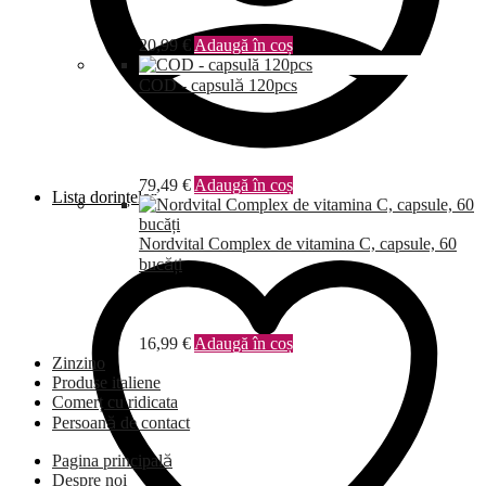
20,99
€
Adaugă în coș
COD - capsulă 120pcs
79,49
€
Adaugă în coș
Lista dorințelor
Nordvital Complex de vitamina C, capsule, 60
bucăți
16,99
€
Adaugă în coș
Zinzino
Produse italiene
Comerț cu ridicata
Persoană de contact
Pagina principală
Despre noi