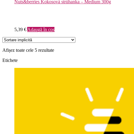
Nuts&berries Kokosová strúhanka – Medium 300g
5,39
€
Adaugă în coș
Afișez toate cele 5 rezultate
Etichete