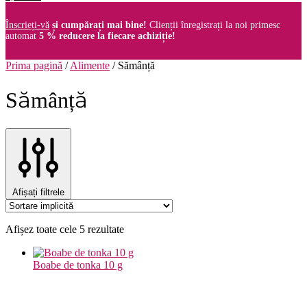
Înscrieți-vă
și cumpărați mai bine!
Clienții înregistrați la noi primesc
automat
5 % reducere la fiecare achiziție!
Prima pagină
/
Alimente
/
Sămânță
Sămânță
Afișați filtrele
Afișez toate cele 5 rezultate
Boabe de tonka 10 g