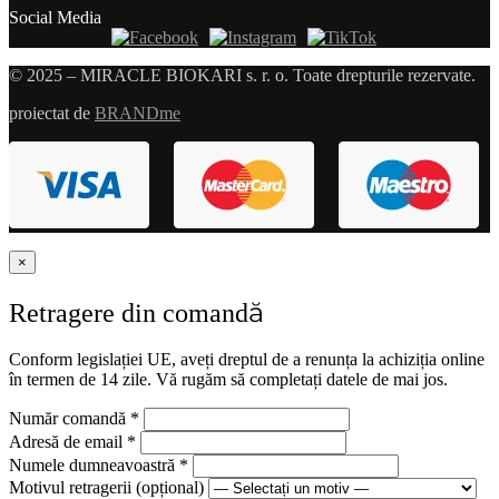
Social Media
© 2025 – MIRACLE BIOKARI s. r. o. Toate drepturile rezervate.
proiectat de
BRANDme
×
Retragere din comandă
Conform legislației UE, aveți dreptul de a renunța la achiziția online
în termen de 14 zile. Vă rugăm să completați datele de mai jos.
Număr comandă
*
Adresă de email
*
Numele dumneavoastră
*
Motivul retragerii
(opțional)