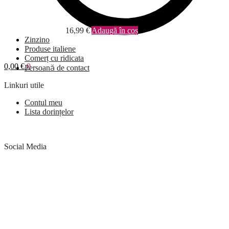
16,99
€
Adaugă în coș
Zinzino
Produse italiene
Comerț cu ridicata
0,00
€
0
Persoană de contact
Linkuri utile
Contul meu
Lista dorințelor
Social Media