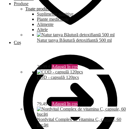
Produse
Toate produsele
Suplimente nutritive
Plante medicinale
Alimente
Altele
Natur tanya Băutură detoxifiantă 500 ml
Coș
20,99
€
Adaugă în coș
COD - capsulă 120pcs
79,49
€
Adaugă în coș
Nordvital Complex de vitamina C, capsule, 60
bucăți