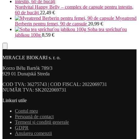
Nordvital Happy Belly – complex de capsule pentru intestin,
60 de bucăți
22,49
€
Myeatrend
Berberin pentru femei, 90 de capsule
20,99
€
Soba tea spríchuťou
jablkou 100g
8,59
€
MIRACLE BIOKARI s. r. o.
Korzo Bélu Bartók 789/3
929 01 Dunajská Streda
COD TVA: 36275743 | COD FISCAL: 2022069731
NUMĂR TVA: SK2022069731
Linkuri utile
Contul meu
Persoană de contact
Termeni și condiții generale
GDPR
Anularea comenzii