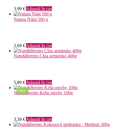
3,99
€
Adaugă în coș
Natura Năut 500 g
2,69
€
Adaugă în coș
Nuts&Berries Chia semienko 400g
5,89
€
Adaugă în coș
NOU
Nuts&Berries Kešu orechy 100g
3,39
€
Adaugă în coș