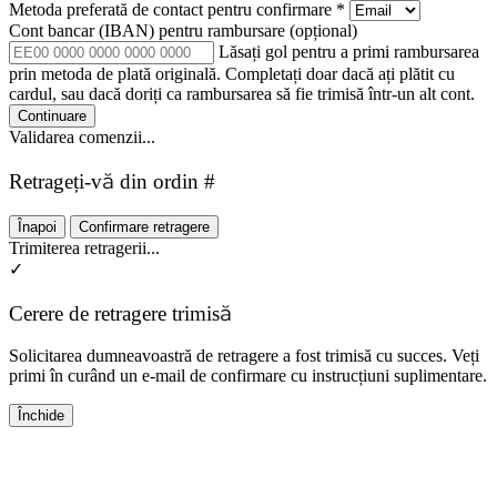
Metoda preferată de contact pentru confirmare
*
Cont bancar (IBAN) pentru rambursare
(opțional)
Lăsați gol pentru a primi rambursarea
prin metoda de plată originală. Completați doar dacă ați plătit cu
cardul, sau dacă doriți ca rambursarea să fie trimisă într-un alt cont.
Continuare
Validarea comenzii...
Retrageți-vă din ordin #
Înapoi
Confirmare retragere
Trimiterea retragerii...
✓
Cerere de retragere trimisă
Solicitarea dumneavoastră de retragere a fost trimisă cu succes. Veți
primi în curând un e-mail de confirmare cu instrucțiuni suplimentare.
Închide