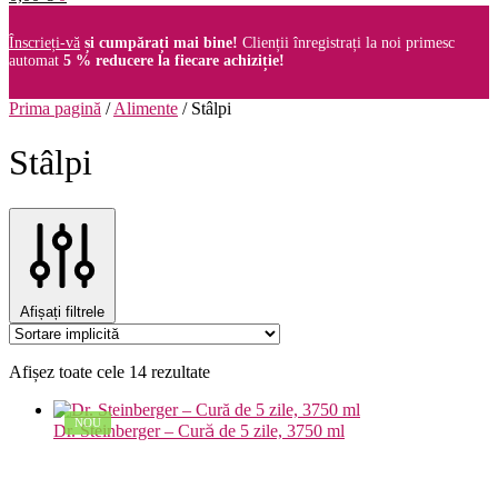
Înscrieți-vă
și cumpărați mai bine!
Clienții înregistrați la noi primesc
automat
5 % reducere la fiecare achiziție!
Prima pagină
/
Alimente
/
Stâlpi
Stâlpi
Afișați filtrele
Afișez toate cele 14 rezultate
NOU
Dr. Steinberger – Cură de 5 zile, 3750 ml