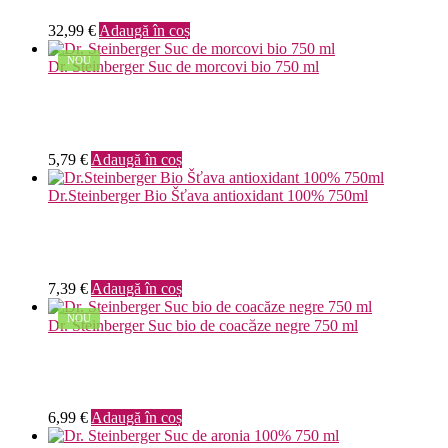
32,99
€
Adaugă în coș
NOU
Dr. Steinberger Suc de morcovi bio 750 ml
5,79
€
Adaugă în coș
Dr.Steinberger Bio Šťava antioxidant 100% 750ml
7,39
€
Adaugă în coș
NOU
Dr. Steinberger Suc bio de coacăze negre 750 ml
6,99
€
Adaugă în coș