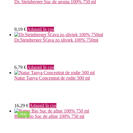
Dr. Steinberger Suc de aronia 100% 750 ml
9,19
€
Adaugă în coș
Dr.Steinberger Šťava zo sliviek 100% 750ml
6,79
€
Adaugă în coș
Natur Tanya Concentrat de rodie 500 ml
16,29
€
Adaugă în coș
NOU
Retter Bio Suc de afine 100% 750 ml