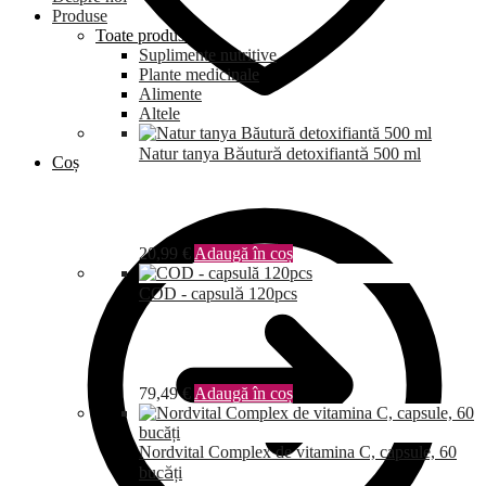
Produse
Toate produsele
Suplimente nutritive
Plante medicinale
Alimente
Altele
Natur tanya Băutură detoxifiantă 500 ml
Coș
20,99
€
Adaugă în coș
COD - capsulă 120pcs
79,49
€
Adaugă în coș
Nordvital Complex de vitamina C, capsule, 60
bucăți