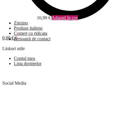
16,99
€
Adaugă în coș
Zinzino
Produse italiene
Comerț cu ridicata
0,00
€
0
Persoană de contact
Linkuri utile
Contul meu
Lista dorințelor
Social Media