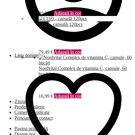
20,99
€
Adaugă în coș
COD - capsulă 120pcs
79,49
€
Adaugă în coș
Lista dorințelor
Nordvital Complex de vitamina C, capsule, 60
bucăți
16,99
€
Adaugă în coș
Zinzino
Produse italiene
Comerț cu ridicata
Persoană de contact
Pagina principală
Despre noi