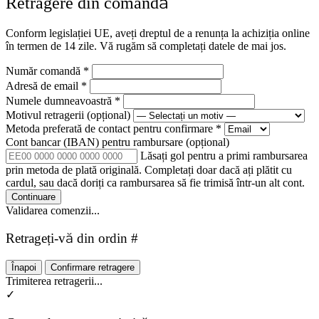
Retragere din comandă
Conform legislației UE, aveți dreptul de a renunța la achiziția online
în termen de 14 zile. Vă rugăm să completați datele de mai jos.
Număr comandă
*
Adresă de email
*
Numele dumneavoastră
*
Motivul retragerii
(opțional)
Metoda preferată de contact pentru confirmare
*
Cont bancar (IBAN) pentru rambursare
(opțional)
Lăsați gol pentru a primi rambursarea
prin metoda de plată originală. Completați doar dacă ați plătit cu
cardul, sau dacă doriți ca rambursarea să fie trimisă într-un alt cont.
Continuare
Validarea comenzii...
Retrageți-vă din ordin #
Înapoi
Confirmare retragere
Trimiterea retragerii...
✓