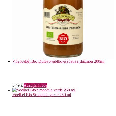
Virágoskút Bio Dulovo-jablková šťava s dužinou 200ml
3,49
€
Adaugă în coș
Voelkel Bio Smoothie verde 250 ml