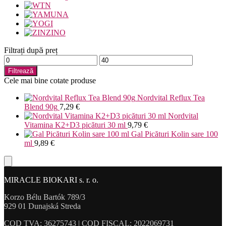
Filtrați după preț
Preț
Preț
minim
maxim
Filtrează
Cele mai bine cotate produse
Nordvital Reflux Tea
Blend 90g
7,29
€
Nordvital
Vitamina K2+D3 picături 30 ml
9,79
€
Gal Picături Kolin sare 100
ml
9,89
€
MIRACLE BIOKARI s. r. o.
Korzo Bélu Bartók 789/3
929 01 Dunajská Streda
COD TVA: 36275743 | COD FISCAL: 2022069731