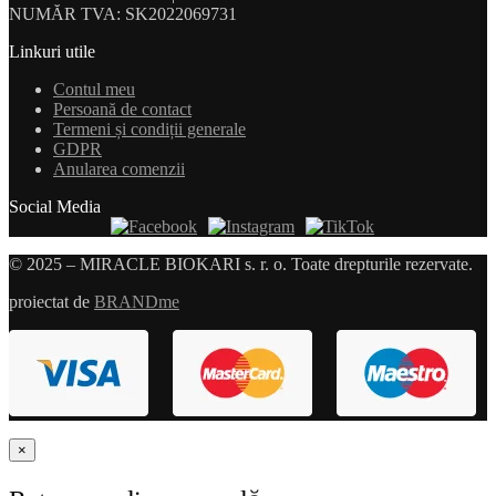
NUMĂR TVA: SK2022069731
Linkuri utile
Contul meu
Persoană de contact
Termeni și condiții generale
GDPR
Anularea comenzii
Social Media
© 2025 – MIRACLE BIOKARI s. r. o. Toate drepturile rezervate.
proiectat de
BRANDme
×