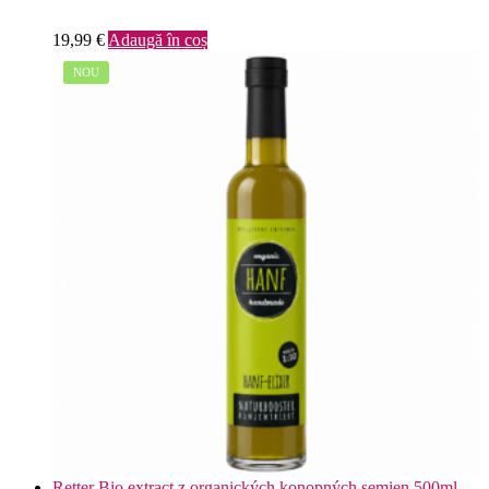
19,99
€
Adaugă în coș
NOU
Retter Bio extract z organických konopných semien 500ml