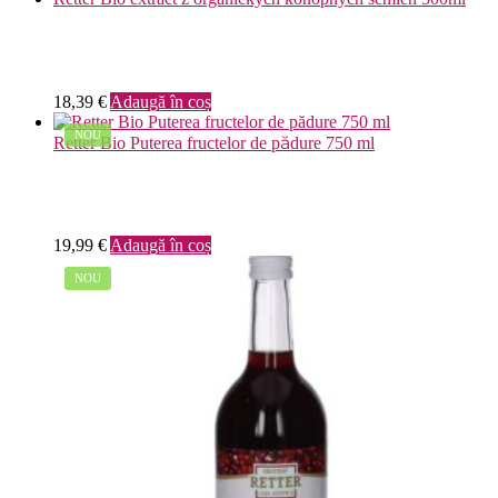
18,39
€
Adaugă în coș
NOU
Retter Bio Puterea fructelor de pădure 750 ml
19,99
€
Adaugă în coș
NOU