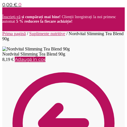
0,00
€
0
Înscrieți-vă
și cumpărați mai bine!
Clienții înregistrați la noi primesc
automat
5 % reducere la fiecare achiziție!
Prima pagină
/
Suplimente nutritive
/
Nordvital Slimming Tea Blend
90g
Nordvital Slimming Tea Blend 90g
Adaugă în coș
8,19
€