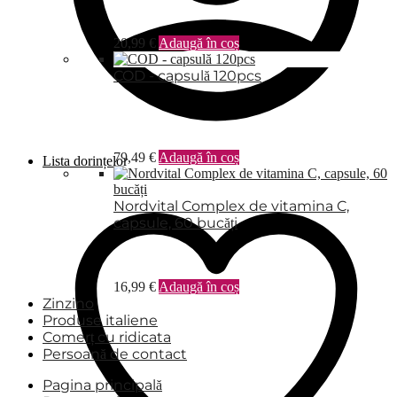
20,99
€
Adaugă în coș
COD - capsulă 120pcs
79,49
€
Adaugă în coș
Lista dorințelor
Nordvital Complex de vitamina C,
capsule, 60 bucăți
16,99
€
Adaugă în coș
Zinzino
Produse italiene
Comerț cu ridicata
Persoană de contact
Pagina principală