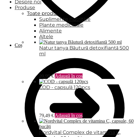
Despre noi
Produse
Toate produsele
Suplimente nutritive
Plante medicinale
Alimente
Altele
Coș
Natur tanya Băutură detoxifiantă 500
ml
20,99
€
Adaugă în coș
COD - capsulă 120pcs
79,49
€
Adaugă în coș
Nordvital Complex de vitamina C,