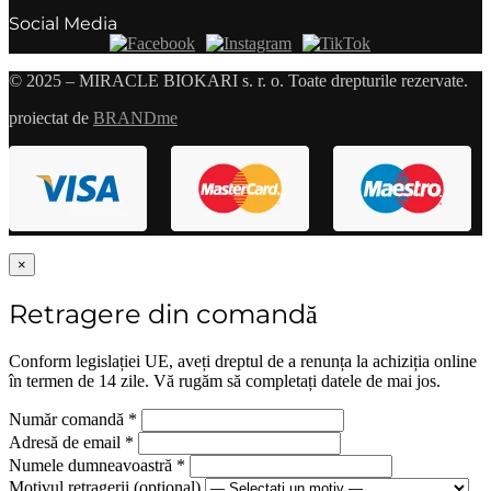
Social Media
© 2025 – MIRACLE BIOKARI s. r. o. Toate drepturile rezervate.
proiectat de
BRANDme
×
Retragere din comandă
Conform legislației UE, aveți dreptul de a renunța la achiziția online
în termen de 14 zile. Vă rugăm să completați datele de mai jos.
Număr comandă
*
Adresă de email
*
Numele dumneavoastră
*
Motivul retragerii
(opțional)