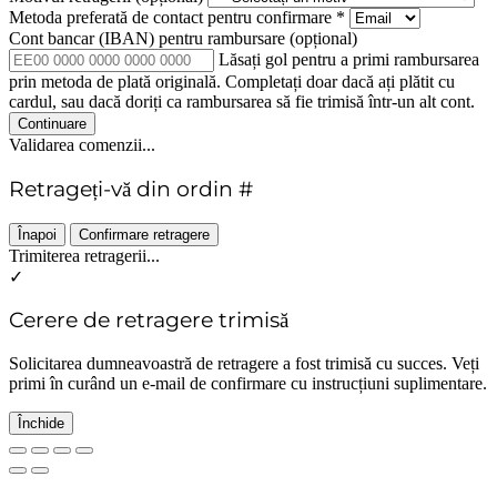
Metoda preferată de contact pentru confirmare
*
Cont bancar (IBAN) pentru rambursare
(opțional)
Lăsați gol pentru a primi rambursarea
prin metoda de plată originală. Completați doar dacă ați plătit cu
cardul, sau dacă doriți ca rambursarea să fie trimisă într-un alt cont.
Continuare
Validarea comenzii...
Retrageți-vă din ordin #
Înapoi
Confirmare retragere
Trimiterea retragerii...
✓
Cerere de retragere trimisă
Solicitarea dumneavoastră de retragere a fost trimisă cu succes. Veți
primi în curând un e-mail de confirmare cu instrucțiuni suplimentare.
Închide