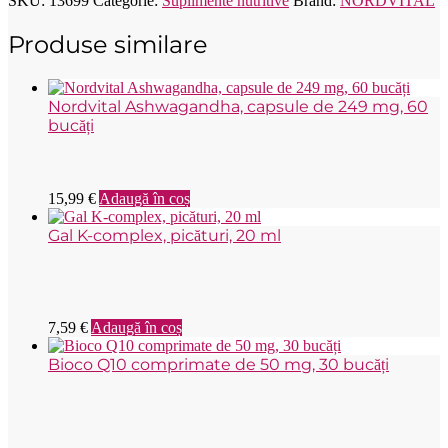
SKU:
13699
Categorie:
Suplimente nutritive
Brand:
NORDVITAL
Produse similare
Nordvital Ashwagandha, capsule de 249 mg, 60
bucăți
15,99
€
Adaugă în coș
Gal K-complex, picături, 20 ml
7,59
€
Adaugă în coș
Bioco Q10 comprimate de 50 mg, 30 bucăți