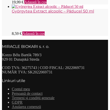
19,99
€
Adaugă în coș
Györgytea Extract alcoolic – Păducel 50 ml
8,59
€
Adaugă în coș
MIRACLE BIOKARI s. r. o.
Korzo Bélu Bartók 789/3
929 01 Dunajská Streda
COD TVA: 36275743 | COD FISCAL: 2022069731
NUMĂR TVA: SK2022069731
Linkuri utile
Contul meu
Persoană de contact
Termeni și condiții generale
GDPR
Anularea comenzii