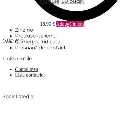
capsule, 60 bucăți
16,99
€
Adaugă în coș
Zinzino
Produse italiene
0,00
€
0
Comerț cu ridicata
Persoană de contact
Linkuri utile
Contul meu
Lista dorințelor
Social Media