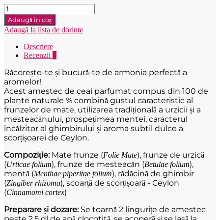
Cantitate
Nordvital
Adaugă în coș
Čajová
Adaugă la lista de dorințe
zmes
na
Descriere
chudnutie
Recenzii
0
90g
Răcorește-te și bucură-te de armonia perfectă a
aromelor!
Acest amestec de ceai parfumat compus din 100 de
plante naturale % combină gustul caracteristic al
frunzelor de mate, utilizarea tradițională a urzicii și a
mesteacănului, prospețimea mentei, caracterul
încălzitor al ghimbirului și aroma subtil dulce a
scorțișoarei de Ceylon.
Compoziție:
Mate frunze (
), frunze de urzică
Folie Mate
(
), frunze de mesteacăn (
),
Urticae folium
Betulae folium
mentă (
), rădăcină de ghimbir
Menthae piperitae folium
(
), scoarță de scorțișoară - Ceylon
Zingiber rhizoma
(
)
Cinnamomi cortex
Preparare și dozare:
Se toarnă 2 lingurițe de amestec
peste 2,5 dl de apă clocotită, se acoperă și se lasă la