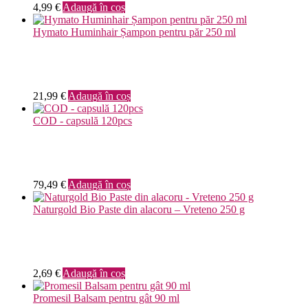
4,99
€
Adaugă în coș
Hymato Huminhair Șampon pentru păr 250 ml
21,99
€
Adaugă în coș
COD - capsulă 120pcs
79,49
€
Adaugă în coș
Naturgold Bio Paste din alacoru – Vreteno 250 g
2,69
€
Adaugă în coș
Promesil Balsam pentru gât 90 ml