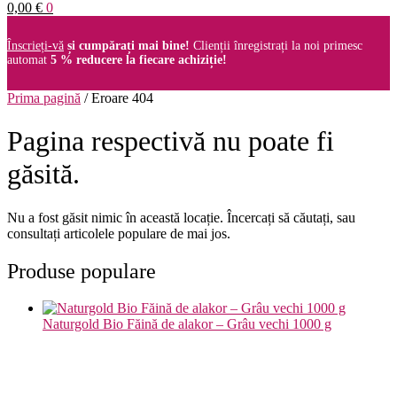
0,00
€
0
Înscrieți-vă
și cumpărați mai bine!
Clienții înregistrați la noi primesc
automat
5 % reducere la fiecare achiziție!
Prima pagină
/
Eroare 404
Pagina respectivă nu poate fi
găsită.
Nu a fost găsit nimic în această locație. Încercați să căutați, sau
consultați articolele populare de mai jos.
Produse populare
Naturgold Bio Făină de alakor – Grâu vechi 1000 g