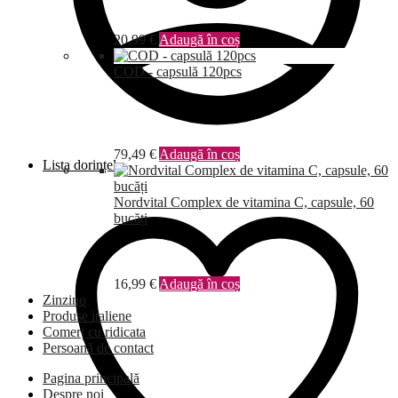
20,99
€
Adaugă în coș
COD - capsulă 120pcs
79,49
€
Adaugă în coș
Lista dorințelor
Nordvital Complex de vitamina C, capsule, 60
bucăți
16,99
€
Adaugă în coș
Zinzino
Produse italiene
Comerț cu ridicata
Persoană de contact
Pagina principală
Despre noi