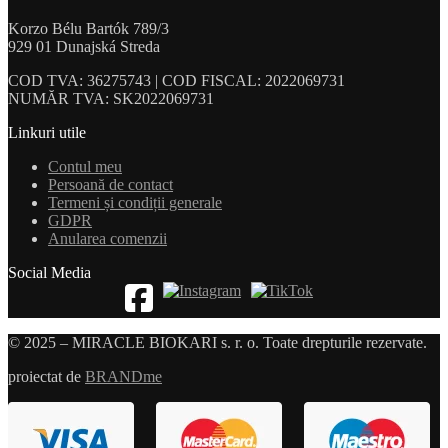
Korzo Bélu Bartók 789/3
929 01 Dunajská Streda
COD TVA: 36275743 | COD FISCAL: 2022069731
NUMĂR TVA: SK2022069731
Linkuri utile
Contul meu
Persoană de contact
Termeni și condiții generale
GDPR
Anularea comenzii
Social Media
© 2025 – MIRACLE BIOKARI s. r. o. Toate drepturile rezervate.
proiectat de
BRANDme