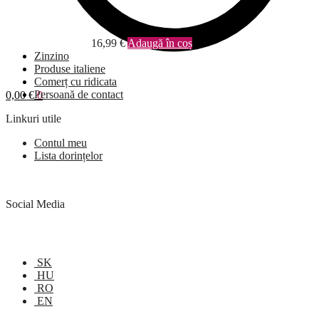
16,99
€
Adaugă în coș
Zinzino
Produse italiene
Comerț cu ridicata
Persoană de contact
0,00
€
0
Linkuri utile
Contul meu
Lista dorințelor
Social Media
SK
HU
RO
EN