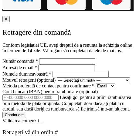
×
Retragere din comandă
Conform legislației UE, aveți dreptul de a renunța la achiziția online
în termen de 14 zile. Vă rugăm să completați datele de mai jos.
Număr comandă
*
Adresă de email
*
Numele dumneavoastră
*
Motivul retragerii
(opțional)
Metoda preferată de contact pentru confirmare
*
Cont bancar (IBAN) pentru rambursare
(opțional)
Lăsați gol pentru a primi rambursarea
prin metoda de plată originală. Completați doar dacă ați plătit cu
cardul, sau dacă doriți ca rambursarea să fie trimisă într-un alt cont.
Continuare
Validarea comenzii...
Retrageți-vă din ordin #