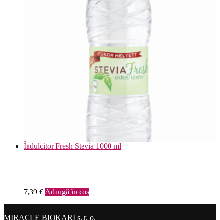
Îndulcitor Fresh Stevia 1000 ml
7,39
€
Adaugă în coș
MIRACLE BIOKARI s. r. o.