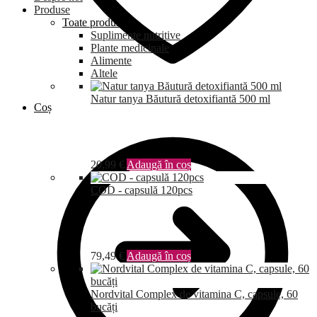
Produse
Toate produsele
Suplimente nutritive
Plante medicinale
Alimente
Altele
Natur tanya Băutură detoxifiantă 500 ml
Coș
20,99
€
Adaugă în coș
COD - capsulă 120pcs
79,49
€
Adaugă în coș
Nordvital Complex de vitamina C, capsule, 60
bucăți