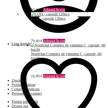
20,99
€
Adaugă în coș
COD - capsulă 120pcs
79,49
€
Adaugă în coș
Lista dorințelor
Nordvital Complex de vitamina C, capsule, 60
bucăți
16,99
€
Adaugă în coș
Zinzino
Produse italiene
Comerț cu ridicata
Persoană de contact
Pagina principală
Despre noi