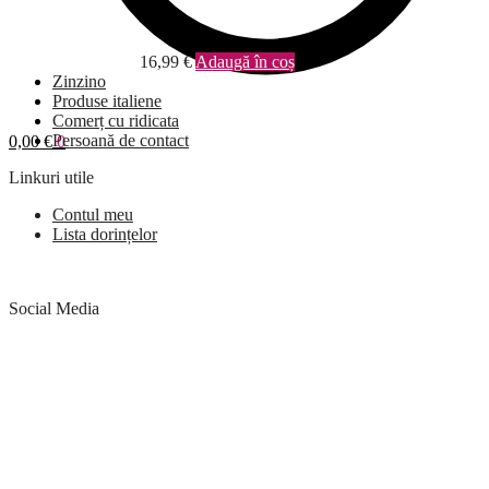
16,99
€
Adaugă în coș
Zinzino
Produse italiene
Comerț cu ridicata
Persoană de contact
0,00
€
0
Linkuri utile
Contul meu
Lista dorințelor
Social Media