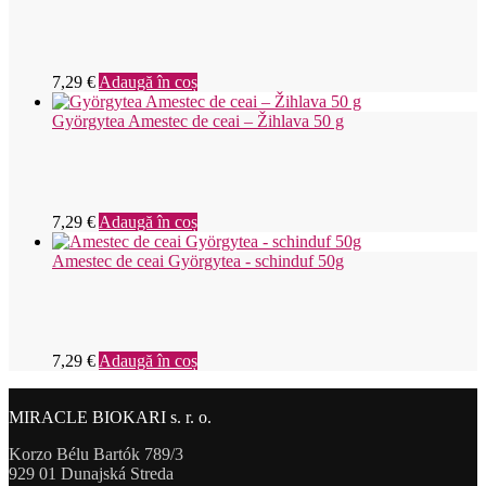
7,29
€
Adaugă în coș
Györgytea Amestec de ceai – Žihlava 50 g
7,29
€
Adaugă în coș
Amestec de ceai Györgytea - schinduf 50g
7,29
€
Adaugă în coș
MIRACLE BIOKARI s. r. o.
Korzo Bélu Bartók 789/3
929 01 Dunajská Streda