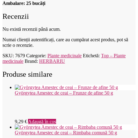
Ambalare:
25 bucăți
Recenzii
Nu există recenzii până acum.
Numai clienții autentificați, care au cumpărat acest produs, pot să
scrie o recenzie.
SKU:
7679
Categorie:
Plante medicinale
Etichetă:
Top – Plante
medicinale
Brand:
HERBARIU
Produse similare
Györgytea Amestec de ceai – Frunze de afine 50 g
9,29
€
Adaugă în coș
Györgytea Amestec de ceai – Rimbaba comună 50 g