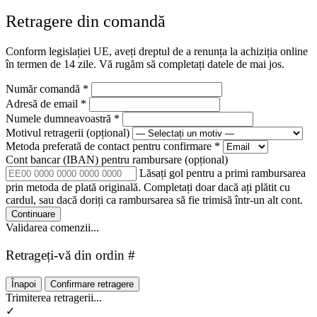
Retragere din comandă
Conform legislației UE, aveți dreptul de a renunța la achiziția online
în termen de 14 zile. Vă rugăm să completați datele de mai jos.
Număr comandă
*
Adresă de email
*
Numele dumneavoastră
*
Motivul retragerii
(opțional)
Metoda preferată de contact pentru confirmare
*
Cont bancar (IBAN) pentru rambursare
(opțional)
Lăsați gol pentru a primi rambursarea
prin metoda de plată originală. Completați doar dacă ați plătit cu
cardul, sau dacă doriți ca rambursarea să fie trimisă într-un alt cont.
Continuare
Validarea comenzii...
Retrageți-vă din ordin #
Înapoi
Confirmare retragere
Trimiterea retragerii...
✓