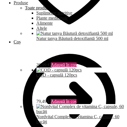
Produse
Toate produsele
Suplimente nutritive
Plante medicinale
Alimente
Altele
Natur tanya Băutură detoxifiantă 500 ml
Coș
20,99
€
Adaugă în coș
COD - capsulă 120pcs
79,49
€
Adaugă în coș
Nordvital Complex de vitamina C, capsule, 60
bucăți