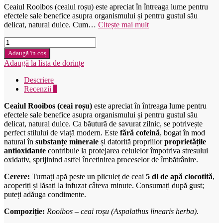
Ceaiul Rooibos (ceaiul roșu) este apreciat în întreaga lume pentru
efectele sale benefice asupra organismului și pentru gustul său
delicat, natural dulce. Cum…
Citește mai mult
Cantitate
Herbária
Adaugă în coș
Rooibos
Adaugă la lista de dorințe
čaj
25ks
Descriere
Recenzii
0
Ceaiul Rooibos (ceai roșu)
este apreciat în întreaga lume pentru
efectele sale benefice asupra organismului și pentru gustul său
delicat, natural dulce. Ca băutură de savurat zilnic, se potrivește
perfect stilului de viață modern. Este
fără cofeină
, bogat în mod
natural în
substanțe minerale
și datorită propriilor
proprietățile
antioxidante
contribuie la protejarea celulelor împotriva stresului
oxidativ, sprijinind astfel încetinirea proceselor de îmbătrânire.
Cerere:
Turnați apă peste un pliculeț de ceai
5 dl de apă clocotită
,
acoperiți și lăsați la infuzat câteva minute. Consumați după gust;
puteți adăuga condimente.
Compoziție:
Rooibos – ceai roșu (Aspalathus linearis herba).