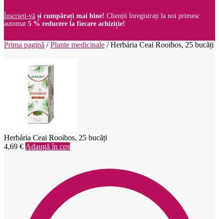
Înscrieți-vă
și cumpărați mai bine!
Clienții înregistrați la noi primesc
automat
5 % reducere la fiecare achiziție!
Prima pagină
/
Plante medicinale
/
Herbária Ceai Rooibos, 25 bucăți
Herbária Ceai Rooibos, 25 bucăți
4,69
€
Adaugă în coș