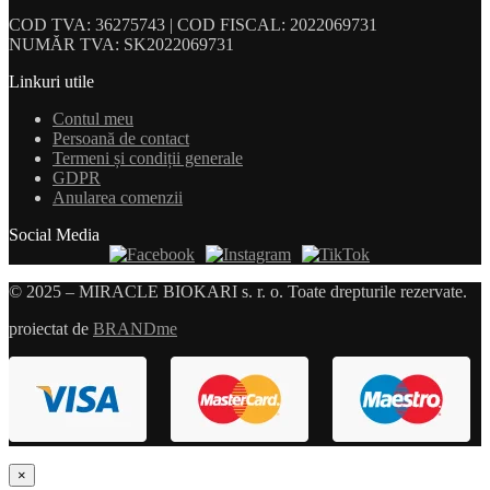
COD TVA: 36275743 | COD FISCAL: 2022069731
NUMĂR TVA: SK2022069731
Linkuri utile
Contul meu
Persoană de contact
Termeni și condiții generale
GDPR
Anularea comenzii
Social Media
© 2025 – MIRACLE BIOKARI s. r. o. Toate drepturile rezervate.
proiectat de
BRANDme
×