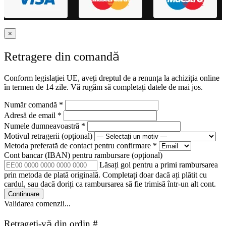
×
Retragere din comandă
Conform legislației UE, aveți dreptul de a renunța la achiziția online
în termen de 14 zile. Vă rugăm să completați datele de mai jos.
Număr comandă
*
Adresă de email
*
Numele dumneavoastră
*
Motivul retragerii
(opțional)
Metoda preferată de contact pentru confirmare
*
Cont bancar (IBAN) pentru rambursare
(opțional)
Lăsați gol pentru a primi rambursarea
prin metoda de plată originală. Completați doar dacă ați plătit cu
cardul, sau dacă doriți ca rambursarea să fie trimisă într-un alt cont.
Continuare
Validarea comenzii...
Retrageți-vă din ordin #