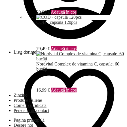
20,99
€
Adaugă în coș
COD - capsulă 120pcs
79,49
€
Adaugă în coș
Lista dorințelor
Nordvital Complex de vitamina C, capsule, 60
bucăți
16,99
€
Adaugă în coș
Zinzino
Produse italiene
Comerț cu ridicata
Persoană de contact
Pagina principală
Despre noi