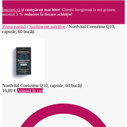
Înscrieți-vă
și cumpărați mai bine!
Clienții înregistrați la noi primesc
automat
5 % reducere la fiecare achiziție!
Prima pagină
/
Suplimente nutritive
/
Nordvital Coenzima Q10,
capsule, 60 bucăți
Nordvital Coenzima Q10, capsule, 60 bucăți
16,89
€
Adaugă în coș