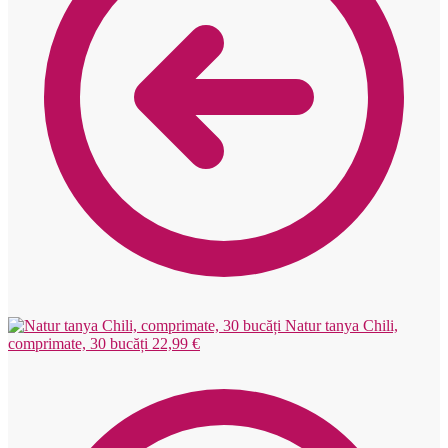
Natur tanya Chili,
comprimate, 30 bucăți
22,99
€