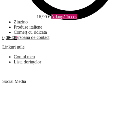
16,99
€
Adaugă în coș
Zinzino
Produse italiene
Comerț cu ridicata
Persoană de contact
0,00
€
0
Linkuri utile
Contul meu
Lista dorințelor
Social Media