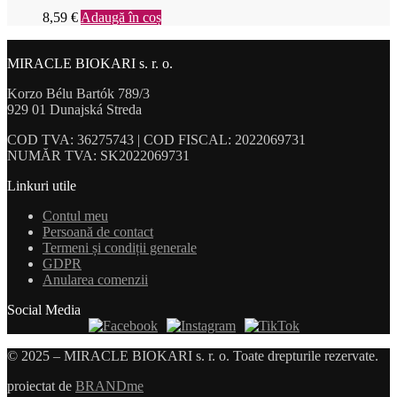
8,59
€
Adaugă în coș
MIRACLE BIOKARI s. r. o.
Korzo Bélu Bartók 789/3
929 01 Dunajská Streda
COD TVA: 36275743 | COD FISCAL: 2022069731
NUMĂR TVA: SK2022069731
Linkuri utile
Contul meu
Persoană de contact
Termeni și condiții generale
GDPR
Anularea comenzii
Social Media
© 2025 – MIRACLE BIOKARI s. r. o. Toate drepturile rezervate.
proiectat de
BRANDme