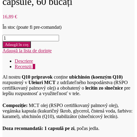
capsule, 60 bucăți
16,89
€
În stoc (poate fi pre-comandat)
Cantitate
Nordvital
Adaugă în coș
Koenzím
Adaugă la lista de dorințe
Q10
kapsuly
Descriere
60ks
Recenzii
0
Al nostru
Q10 prípravok
conține
ubichinón (koenzým Q10)
rozpustený v
Uleiuri MCT
z udržateľného hospodárstva (RSPO
certifikovaný palmový olej) a obohatený o
lecitín zo slnečnice
pre
lepšiu rozpustnosť a využiteľnosť v tele.
Compoziție:
MCT olej (RSPO certifikovaný palmový olej),
vegánska kapsula (kukuričný škrob, glycerol, čistená voda, farbivo:
karamel), ubichinón (Q10), stabilizátor (slnečnicový lecitín).
Doza recomandată:
1 capsulă pe zi
, počas jedla.