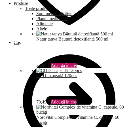
Produse
Toate produsele
Suplimente nutritive
Plante medicinale
Alimente
Altele
Natur tanya Băutură detoxifiantă 500 ml
Coș
20,99
€
Adaugă în coș
COD - capsulă 120pcs
79,49
€
Adaugă în coș
Nordvital Complex de vitamina C, capsule, 60
bucăți