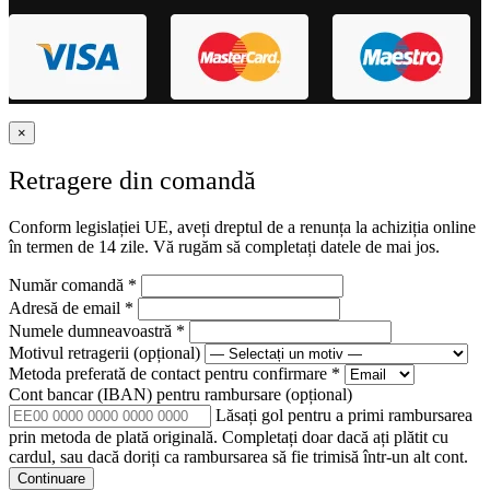
×
Retragere din comandă
Conform legislației UE, aveți dreptul de a renunța la achiziția online
în termen de 14 zile. Vă rugăm să completați datele de mai jos.
Număr comandă
*
Adresă de email
*
Numele dumneavoastră
*
Motivul retragerii
(opțional)
Metoda preferată de contact pentru confirmare
*
Cont bancar (IBAN) pentru rambursare
(opțional)
Lăsați gol pentru a primi rambursarea
prin metoda de plată originală. Completați doar dacă ați plătit cu
cardul, sau dacă doriți ca rambursarea să fie trimisă într-un alt cont.
Continuare