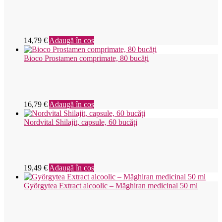
14,79
€
Adaugă în coș
Bioco Prostamen comprimate, 80 bucăți
16,79
€
Adaugă în coș
Nordvital Shilajit, capsule, 60 bucăți
19,49
€
Adaugă în coș
Györgytea Extract alcoolic – Măghiran medicinal 50 ml