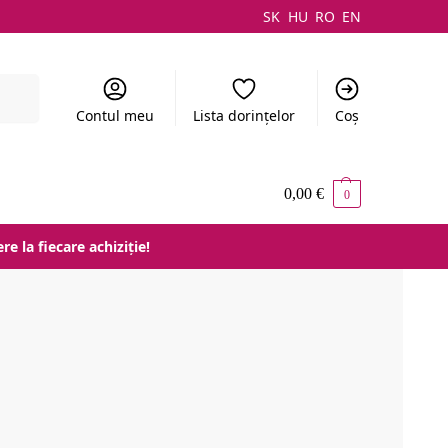
SK
HU
RO
EN
Caută
Contul meu
Lista dorințelor
Coș
0,00
€
0
e la fiecare achiziție!