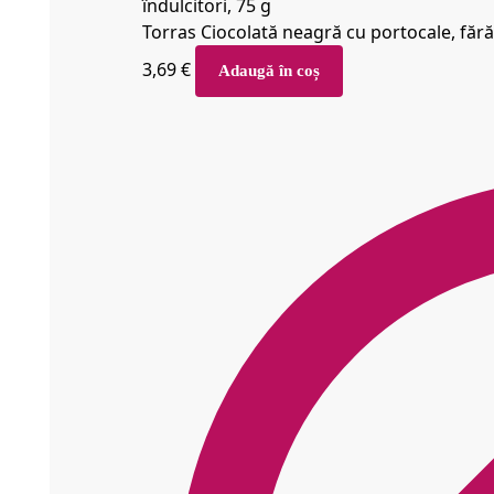
Torras Ciocolată neagră cu portocale, fără 
3,69
€
Adaugă în coș