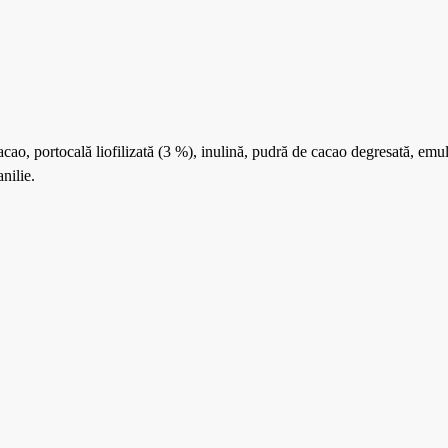
acao, portocală liofilizată (3 %), inulină, pudră de cacao degresată, emu
nilie.