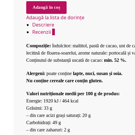
Adaugă în coș
Adaugă la lista de dorințe
Descriere
Recenzii
0
Compoziție:
îndulcitor: maltitol, pastă de cacao, unt de c
lecitină de floarea-soarelui, arome naturale: portocală și va
Conținutul de substanță uscată de cacao:
min. 52 %.
Alergeni:
poate conține
lapte, nuci, susan și soia.
Nu conține cereale care conțin gluten.
Valori nutriționale medii per 100 g de produs:
Energie: 1920 kJ / 464 kcal
Grăsimi: 33 g
– din care acizi grași saturați: 20 g
Carbohidrați: 49 g
– din care zaharuri: 2 g