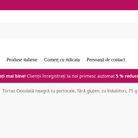
Produse italiene
Comerț cu ridicata
Persoană de contact
ți mai bine!
Clienții înregistrați la noi primesc automat
5 % reducer
Torras Ciocolată neagră cu portocale, fără gluten, cu îndulcitori, 75 g