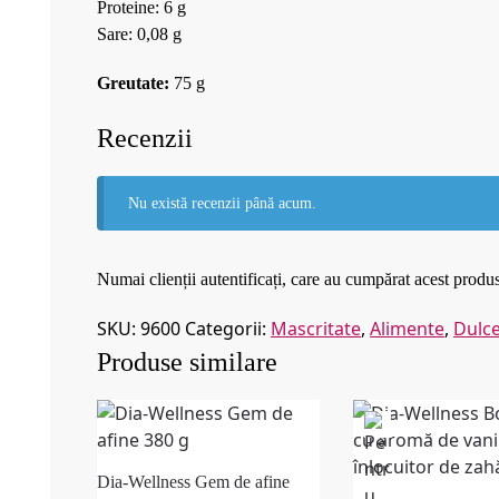
Proteine: 6 g
Sare: 0,08 g
Greutate:
75 g
Recenzii
Nu există recenzii până acum.
Numai clienții autentificați, care au cumpărat acest produs
SKU:
9600
Categorii:
Mascritate
,
Alimente
,
Dulc
Produse similare
Dia-Wellness Gem de afine