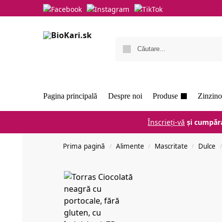
Pagina principală
Despre noi
Produse
Zinzino
Înscrieți-vă
și cumpăra
Prima pagină
Alimente
Mascritate
Dulce
/
/
/
/