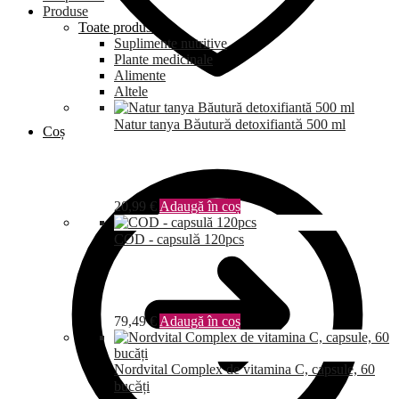
Produse
Toate produsele
Suplimente nutritive
Plante medicinale
Alimente
Altele
Natur tanya Băutură detoxifiantă 500 ml
Coș
20,99
€
Adaugă în coș
COD - capsulă 120pcs
79,49
€
Adaugă în coș
Nordvital Complex de vitamina C, capsule, 60
bucăți