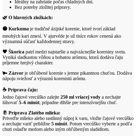
Ideálny na zahriatie počas chladných dní.
Bez potreby zložitej prípravy.
🌿 O hlavných zložkách:
🟡 Kurkuma
je tradičné ázijské korenie, ktoré tvorí základ
mnohých kari zmesí. V ajurvéde je už tisíce rokov cenená ako
významná súčasť každodennej stravy.
🤎 Škorica
patrí medzi najstaršie a najvzácnejšie koreniny sveta.
Vyniká sladkastou vôňou a bohatou arómou, ktorá dodáva čaju
príjemne hrejivý charakter.
🫚 Zázvor
je obľúbené korenie s jemne pikantnou chuťou. Dodáva
nápoju sviežosť a výraznú korenistú arómu.
☕ Príprava čaju:
Jedno čajové vrecúško zalejte
250 ml vriacej vody
a nechajte
lúhovať
5–6 minút
, prípadne dlhšie pre intenzívnejšiu chuť.
🥛 Príprava Zlatého mlieka:
Priveďte mlieko alebo rastlinný nápoj k varu, vložte čajové vrecúško
a nechajte variť približne
5 minút
. Potom vrecúško vyberte a podľa
chuti oslaďte medom alebo iným obľúbeným sladidlom.