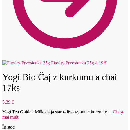
Fitodry Prvosienka 25g
4,19
€
Yogi Bio Čaj z kurkumu a chai
17ks
5,39
€
Yogi Tea Golden Milk spája starostlivo vybrané koreniny…
Citește
mai mult
În stoc