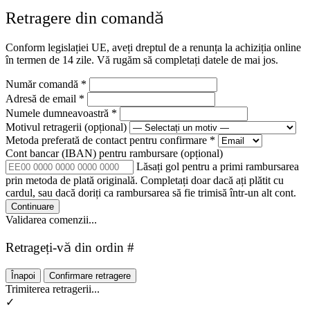
Retragere din comandă
Conform legislației UE, aveți dreptul de a renunța la achiziția online
în termen de 14 zile. Vă rugăm să completați datele de mai jos.
Număr comandă
*
Adresă de email
*
Numele dumneavoastră
*
Motivul retragerii
(opțional)
Metoda preferată de contact pentru confirmare
*
Cont bancar (IBAN) pentru rambursare
(opțional)
Lăsați gol pentru a primi rambursarea
prin metoda de plată originală. Completați doar dacă ați plătit cu
cardul, sau dacă doriți ca rambursarea să fie trimisă într-un alt cont.
Continuare
Validarea comenzii...
Retrageți-vă din ordin #
Înapoi
Confirmare retragere
Trimiterea retragerii...
✓