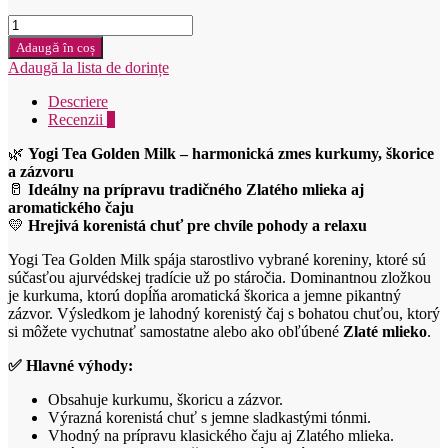
Cantitate
Yogi
Adaugă în coș
Bio
Adaugă la lista de dorințe
Čaj
z
Descriere
kurkumu
Recenzii
0
a
chai
🌿
Yogi Tea Golden Milk – harmonická zmes kurkumy, škorice
17ks
a zázvoru
🥛
Ideálny na prípravu tradičného Zlatého mlieka aj
aromatického čaju
💛
Hrejivá korenistá chuť pre chvíle pohody a relaxu
Yogi Tea Golden Milk spája starostlivo vybrané koreniny, ktoré sú
súčasťou ajurvédskej tradície už po stáročia. Dominantnou zložkou
je kurkuma, ktorú dopĺňa aromatická škorica a jemne pikantný
zázvor. Výsledkom je lahodný korenistý čaj s bohatou chuťou, ktorý
si môžete vychutnať samostatne alebo ako obľúbené
Zlaté mlieko
.
✅ Hlavné výhody:
Obsahuje kurkumu, škoricu a zázvor.
Výrazná korenistá chuť s jemne sladkastými tónmi.
Vhodný na prípravu klasického čaju aj Zlatého mlieka.