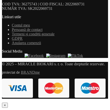
COD TVA: 36275743 | COD FISCAL: 2022069731
NUMĂR TVA: SK2022069731
Linkuri utile
Contul meu
Persoană de contact
Termeni și condiții generale
GDPR
Anularea comenzii
Social Media
© 2025 – MIRACLE BIOKARI s. r. o. Toate drepturile rezervate.
proiectat de
BRANDme
×