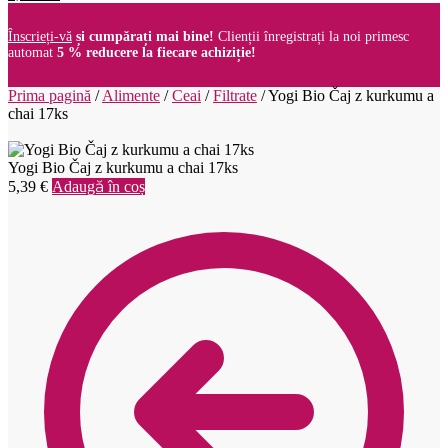
Înscrieți-vă
și cumpărați mai bine!
Clienții înregistrați la noi primesc
automat
5 % reducere la fiecare achiziție!
Prima pagină
/
Alimente
/
Ceai
/
Filtrate
/
Yogi Bio Čaj z kurkumu a
chai 17ks
Yogi Bio Čaj z kurkumu a chai 17ks
5,39
€
Adaugă în coș