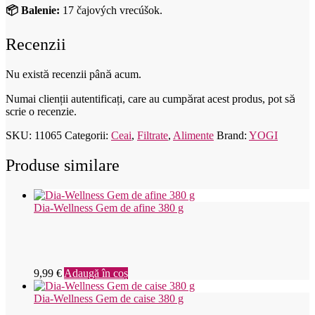
📦 Balenie:
17 čajových vrecúšok.
Recenzii
Nu există recenzii până acum.
Numai clienții autentificați, care au cumpărat acest produs, pot să
scrie o recenzie.
SKU:
11065
Categorii:
Ceai
,
Filtrate
,
Alimente
Brand:
YOGI
Produse similare
Dia-Wellness Gem de afine 380 g
9,99
€
Adaugă în coș
Dia-Wellness Gem de caise 380 g