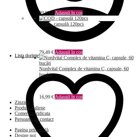
20,99
€
Adaugă în coș
COD - capsulă 120pcs
79,49
€
Adaugă în coș
Lista dorințelor
Nordvital Complex de vitamina C, capsule, 60
bucăți
16,99
€
Adaugă în coș
Zinzino
Produse italiene
Comerț cu ridicata
Persoană de contact
Pagina principală
Despre noi