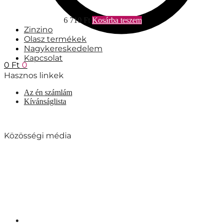
6 710
Ft
Kosárba teszem
Zinzino
Olasz termékek
Nagykereskedelem
Kapcsolat
0
Ft
0
Hasznos linkek
Az én számlám
Kívánságlista
Közösségi média