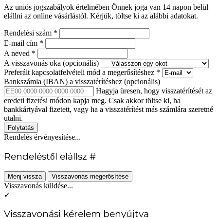
Az uniós jogszabályok értelmében Önnek joga van 14 napon belül
elállni az online vásárlástól. Kérjük, töltse ki az alábbi adatokat.
Rendelési szám
*
E-mail cím
*
A neved
*
A visszavonás oka
(opcionális)
Preferált kapcsolatfelvételi mód a megerősítéshez
*
Bankszámla (IBAN) a visszatérítéshez
(opcionális)
Hagyja üresen, hogy visszatérítését az
eredeti fizetési módon kapja meg. Csak akkor töltse ki, ha
bankkártyával fizetett, vagy ha a visszatérítést más számlára szeretné
utalni.
Folytatás
Rendelés érvényesítése...
Rendeléstől elállsz #
Menj vissza
Visszavonás megerősítése
Visszavonás küldése...
✓
Visszavonási kérelem benyújtva