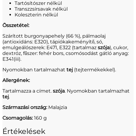
Tartósítószer nélkül
Transzzsírsavak nélkül
Koleszterin nélkül
Összetétel:
Szárított burgonyapehely (66 %), pálmaolaj
(antioxidáns: E320), tápiókakeményítő, só,
emulgeálószerek: E471, E322 (tartalmaz
szója
), cukor,
dextróz, fűszer: fehér bors, csomósodást gátló anyag:
E341(iii).
Nyomokban tartalmazhat
tej
(tejtermékekkel).
Allergének:
Tartalmazza a címet.
szója
. Nyomokban tartalmazhat
tej
.
Származási ország:
Malajzia
Csomagolás:
160 g
Értékelések