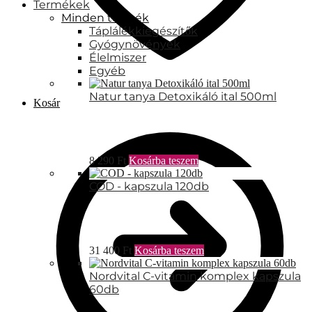
Termékek
Minden termék
Táplálékkiegészítők
Gyógynövények
Élelmiszer
Egyéb
Natur tanya Detoxikáló ital 500ml
Kosár
8 290
Ft
Kosárba teszem
COD - kapszula 120db
31 400
Ft
Kosárba teszem
Nordvital C-vitamin komplex kapszula
60db