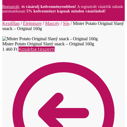
Regisztrálj,
és vásárolj kedvezményesebben!
A regisztrált vásárlók nálunk
automatikusan
5% kedvezményt kapnak minden vásárlásból!
Kezdőlap
/
Élelmiszer
/
Mascrty
/
Sós
/
Mister Potato Original Slaný
snack – Original 160g
Mister Potato Original Slaný snack – Original 160g
Kosárba teszem
1 460
Ft