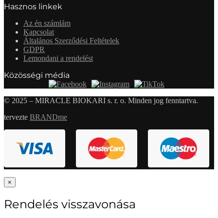
Hasznos linkek
Az én számlám
Kapcsolat
Általános Szerződési Feltételek
GDPR
Lemondani a rendelést
Közösségi média
© 2025 – MIRACLE BIOKARI s. r. o. Minden jog fenntartva.
tervezte
BRANDme
×
Rendelés visszavonása