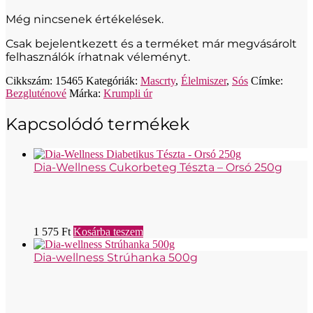
Még nincsenek értékelések.
Csak bejelentkezett és a terméket már megvásárolt
felhasználók írhatnak véleményt.
Cikkszám:
15465
Kategóriák:
Mascrty
,
Élelmiszer
,
Sós
Címke:
Bezgluténové
Márka:
Krumpli úr
Kapcsolódó termékek
Dia-Wellness Cukorbeteg Tészta – Orsó 250g
1 575
Ft
Kosárba teszem
Dia-wellness Strúhanka 500g