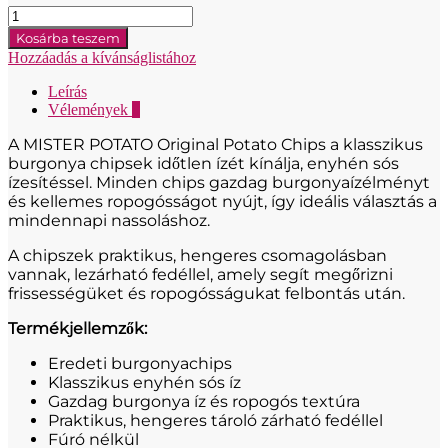
Mister
Potato
Kosárba teszem
Original
Hozzáadás a kívánságlistához
Slaný
snack
Leírás
-
Vélemények
0
Original
160g
A MISTER POTATO Original Potato Chips a klasszikus
mennyiség
burgonya chipsek időtlen ízét kínálja, enyhén sós
ízesítéssel. Minden chips gazdag burgonyaízélményt
és kellemes ropogósságot nyújt, így ideális választás a
mindennapi nassoláshoz.
A chipszek praktikus, hengeres csomagolásban
vannak, lezárható fedéllel, amely segít megőrizni
frissességüket és ropogósságukat felbontás után.
Termékjellemzők:
Eredeti burgonyachips
Klasszikus enyhén sós íz
Gazdag burgonya íz és ropogós textúra
Praktikus, hengeres tároló zárható fedéllel
Fúró nélkül