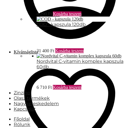
8 290
Ft
Kosárba teszem
COD - kapszula 120db
31 400
Ft
Kosárba teszem
Kívánságlista
Nordvital C-vitamin komplex kapszula
60db
6 710
Ft
Kosárba teszem
Zinzino
Olasz termékek
Nagykereskedelem
Kapcsolat
Főoldal
Rólunk