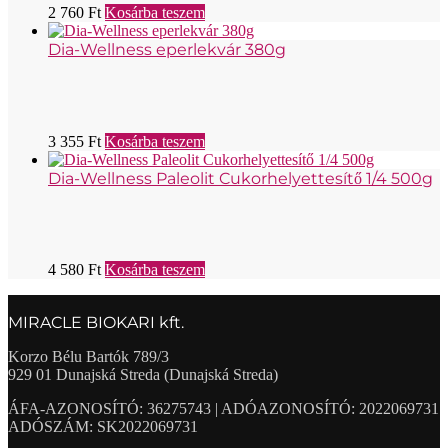
2 760
Ft
Kosárba teszem
Dia-Wellness eperlekvár 380g
3 355
Ft
Kosárba teszem
Dia-Wellness Paleolit Cukorhelyettesítő 1/4 500g
4 580
Ft
Kosárba teszem
MIRACLE BIOKARI kft.
Korzo Bélu Bartók 789/3
929 01 Dunajská Streda (Dunajská Streda)
ÁFA-AZONOSÍTÓ: 36275743 | ADÓAZONOSÍTÓ: 2022069731
ADÓSZÁM: SK2022069731