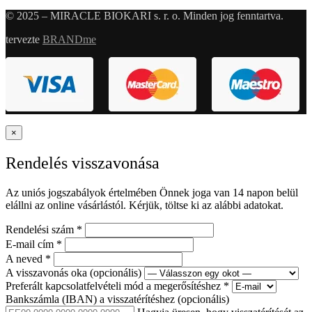
© 2025 – MIRACLE BIOKARI s. r. o. Minden jog fenntartva.
tervezte
BRANDme
×
Rendelés visszavonása
Az uniós jogszabályok értelmében Önnek joga van 14 napon belül
elállni az online vásárlástól. Kérjük, töltse ki az alábbi adatokat.
Rendelési szám
*
E-mail cím
*
A neved
*
A visszavonás oka
(opcionális)
Preferált kapcsolatfelvételi mód a megerősítéshez
*
Bankszámla (IBAN) a visszatérítéshez
(opcionális)