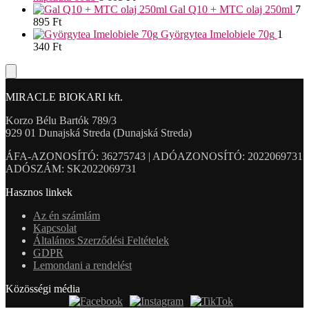
Gal Q10 + MTC olaj 250ml
7
895
Ft
Györgytea Imelobiele 70g
1
340
Ft
MIRACLE BIOKARI kft.
Korzo Bélu Bartók 789/3
929 01 Dunajská Streda (Dunajská Streda)
ÁFA-AZONOSÍTÓ: 36275743 | ADÓAZONOSÍTÓ: 2022069731
ADÓSZÁM: SK2022069731
Hasznos linkek
Az én számlám
Kapcsolat
Általános Szerződési Feltételek
GDPR
Lemondani a rendelést
Közösségi média