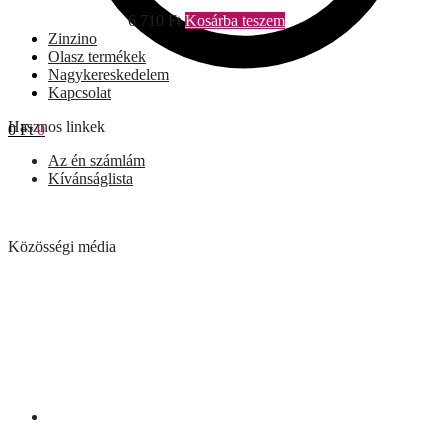
6 710
Ft
Kosárba teszem
Zinzino
Olasz termékek
Nagykereskedelem
Kapcsolat
Hasznos linkek
0
Ft
0
Az én számlám
Kívánságlista
Közösségi média