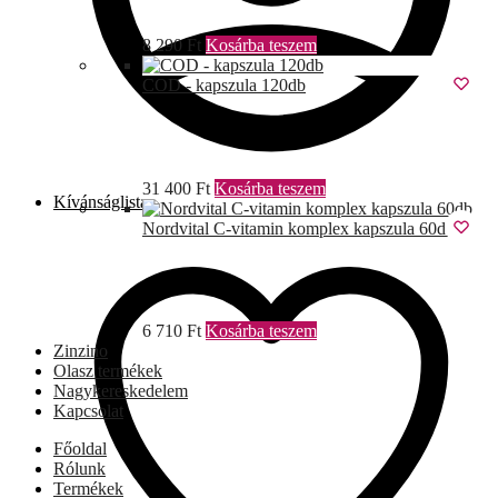
8 290
Ft
Kosárba teszem
COD - kapszula 120db
31 400
Ft
Kosárba teszem
Kívánságlista
Nordvital C-vitamin komplex kapszula 60db
6 710
Ft
Kosárba teszem
Zinzino
Olasz termékek
Nagykereskedelem
Kapcsolat
Főoldal
Rólunk
Termékek