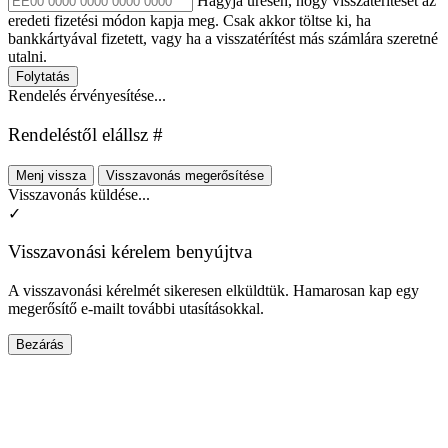
Hagyja üresen, hogy visszatérítését az
eredeti fizetési módon kapja meg. Csak akkor töltse ki, ha
bankkártyával fizetett, vagy ha a visszatérítést más számlára szeretné
utalni.
Folytatás
Rendelés érvényesítése...
Rendeléstől elállsz #
Menj vissza
Visszavonás megerősítése
Visszavonás küldése...
✓
Visszavonási kérelem benyújtva
A visszavonási kérelmét sikeresen elküldtük. Hamarosan kap egy
megerősítő e-mailt további utasításokkal.
Bezárás