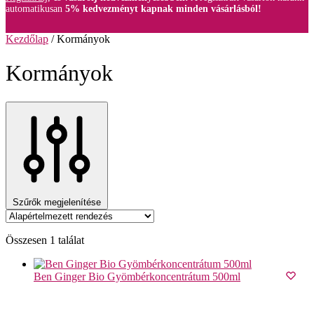
automatikusan
5% kedvezményt kapnak minden vásárlásból!
Kezdőlap
/
Kormányok
Kormányok
Szűrők megjelenítése
Összesen 1 találat
Ben Ginger Bio Gyömbérkoncentrátum 500ml