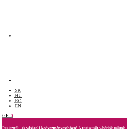
SK
HU
RO
EN
0
Ft
0
Regisztrálj,
és vásárolj kedvezményesebben!
A regisztrált vásárlók nálunk