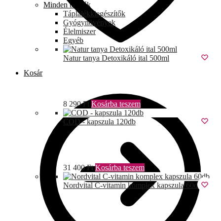
Minden termék
Táplálékkiegészítők
Gyógynövények
Élelmiszer
Egyéb
Natur tanya Detoxikáló ital 500ml
Kosár
8 290
Ft
Kosárba teszem
COD - kapszula 120db
31 400
Ft
Kosárba teszem
Nordvital C-vitamin komplex kapszula 60db