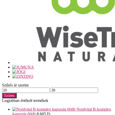
Szűrés ár szerint
Min
Max
ár
ár
Szűrés
Legjobban értékelt termékek
Nordvital B-komplex
kapszula 60db
8 605
Ft