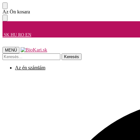
Ugrás
Ugrás
Az Ön kosara
a
a
navigációhoz
tartalomra
SK
HU
RO
EN
MENÜ
Keresés
Keresés
a
következőre:
Az én számlám