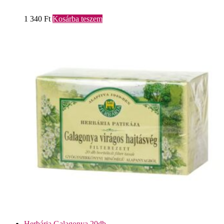
1 340
Ft
Kosárba teszem
Herbária Galagonya 20db