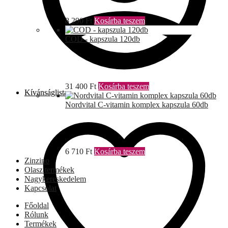
8 290
Ft
Kosárba teszem
COD - kapszula 120db
31 400
Ft
Kosárba teszem
Kívánságlista
Nordvital C-vitamin komplex kapszula 60db
6 710
Ft
Kosárba teszem
Zinzino
Olasz termékek
Nagykereskedelem
Kapcsolat
Főoldal
Rólunk
Termékek