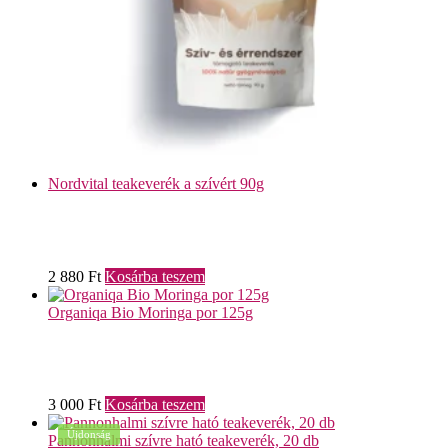
Nordvital teakeverék a szívért 90g
2 880
Ft
Kosárba teszem
Organiqa Bio Moringa por 125g
3 000
Ft
Kosárba teszem
Újdonság
Pannonhalmi szívre ható teakeverék, 20 db