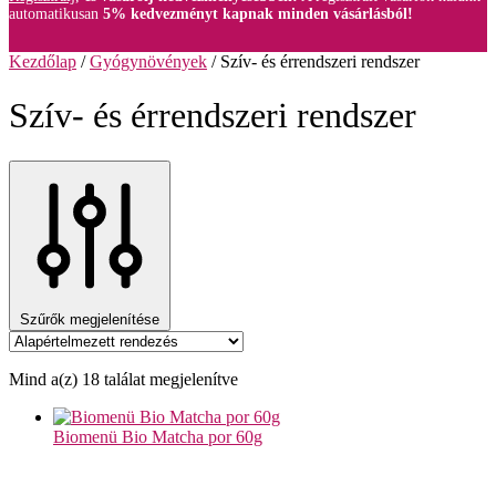
automatikusan
5% kedvezményt kapnak minden vásárlásból!
Kezdőlap
/
Gyógynövények
/
Szív- és érrendszeri rendszer
Szív- és érrendszeri rendszer
Szűrők megjelenítése
Mind a(z) 18 találat megjelenítve
Biomenü Bio Matcha por 60g