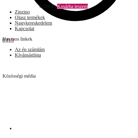
6 710
Ft
Kosárba teszem
Zinzino
Olasz termékek
Nagykereskedelem
Kapcsolat
Hasznos linkek
0
Ft
0
Az én számlám
Kívánságlista
Közösségi média