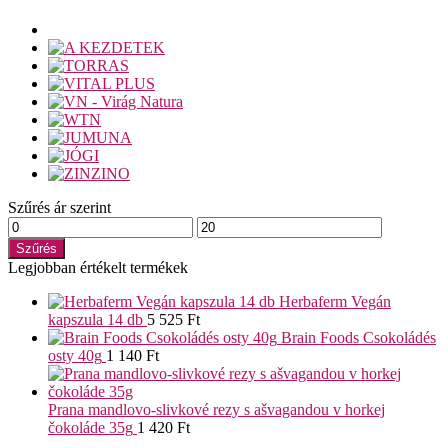
Szűrés ár szerint
Min
Max
ár
ár
Szűrés
Legjobban értékelt termékek
Herbaferm Vegán
kapszula 14 db
5 525
Ft
Brain Foods Csokoládés
osty 40g
1 140
Ft
Prana mandlovo-slivkové rezy s ašvagandou v horkej
čokoláde 35g
1 420
Ft