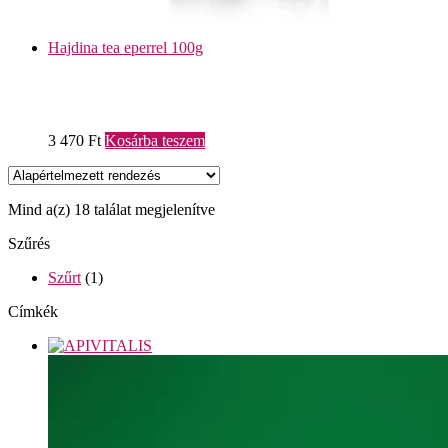
Hajdina tea eperrel 100g
3 470
Ft
Kosárba teszem
Mind a(z) 18 találat megjelenítve
Szűrés
Szűrt
(1)
Címkék