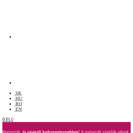
SK
HU
RO
EN
0
Ft
0
Regisztrálj,
és vásárolj kedvezményesebben!
A regisztrált vásárlók nálunk