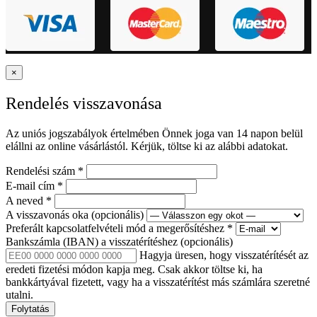
×
Rendelés visszavonása
Az uniós jogszabályok értelmében Önnek joga van 14 napon belül
elállni az online vásárlástól. Kérjük, töltse ki az alábbi adatokat.
Rendelési szám
*
E-mail cím
*
A neved
*
A visszavonás oka
(opcionális)
Preferált kapcsolatfelvételi mód a megerősítéshez
*
Bankszámla (IBAN) a visszatérítéshez
(opcionális)
Hagyja üresen, hogy visszatérítését az
eredeti fizetési módon kapja meg. Csak akkor töltse ki, ha
bankkártyával fizetett, vagy ha a visszatérítést más számlára szeretné
utalni.
Folytatás