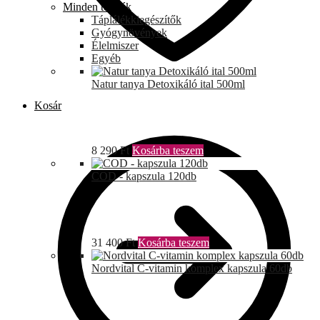
Minden termék
Táplálékkiegészítők
Gyógynövények
Élelmiszer
Egyéb
Natur tanya Detoxikáló ital 500ml
Kosár
8 290
Ft
Kosárba teszem
COD - kapszula 120db
31 400
Ft
Kosárba teszem
Nordvital C-vitamin komplex kapszula 60db