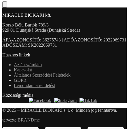
MIRACLE BIOKARI kft.
Korzo Bélu Bartók 789/3
929 01 Dunajská Streda (Dunajská Streda)
ÁFA-AZONOSÍTÓ: 36275743 | ADÓAZONOSÍTÓ: 2022069731
ADÓSZÁM: SK2022069731
Hasznos linkek
Az én számlám
Kapcsolat
Általános Szerződési Feltételek
GDPR
Lemondani a rendelést
Közösségi média
© 2025 – MIRACLE BIOKARI s. r. o. Minden jog fenntartva.
tervezte
BRANDme