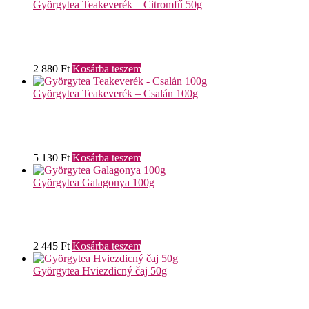
Györgytea Teakeverék – Citromfű 50g
2 880
Ft
Kosárba teszem
Györgytea Teakeverék – Csalán 100g
5 130
Ft
Kosárba teszem
Györgytea Galagonya 100g
2 445
Ft
Kosárba teszem
Györgytea Hviezdicný čaj 50g