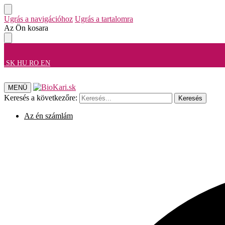
Ugrás a navigációhoz
Ugrás a tartalomra
Az Ön kosara
SK
HU
RO
EN
MENÜ
Keresés a következőre:
Keresés
Az én számlám