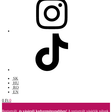
SK
HU
RO
EN
0
Ft
0
Regisztrálj,
és vásárolj kedvezményesebben!
A regisztrált vásárlók nálunk