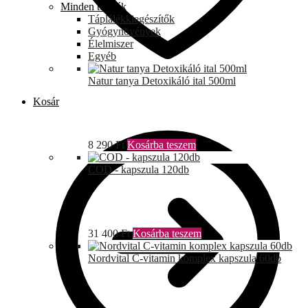
Minden termék
Táplálékkiegészítők
Gyógynövények
Élelmiszer
Egyéb
Natur tanya Detoxikáló ital 500ml
Kosár
8 290
Ft
Kosárba teszem
COD - kapszula 120db
31 400
Ft
Kosárba teszem
Nordvital C-vitamin komplex kapszula 60db