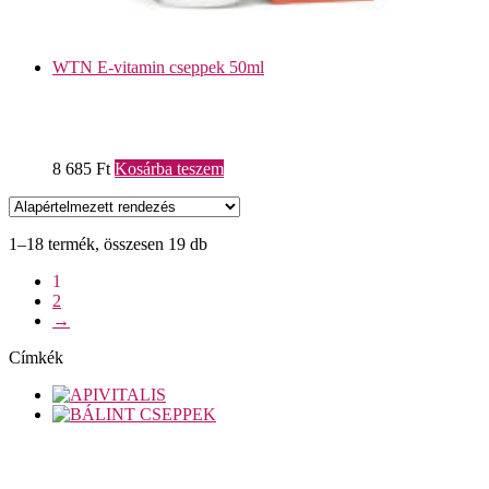
WTN E-vitamin cseppek 50ml
8 685
Ft
Kosárba teszem
1–18 termék, összesen 19 db
1
2
→
Címkék