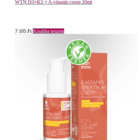
WTN D3+K2 + A-vitamin csepp 20ml
7 105
Ft
Kosárba teszem