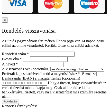
×
Rendelés visszavonása
Az uniós jogszabályok értelmében Önnek joga van 14 napon belül
elállni az online vásárlástól. Kérjük, töltse ki az alábbi adatokat.
Rendelési szám
*
E-mail cím
*
A neved
*
A visszavonás oka
(opcionális)
Preferált kapcsolatfelvételi mód a megerősítéshez
*
Bankszámla (IBAN) a visszatérítéshez
(opcionális)
Hagyja üresen, hogy visszatérítését az
eredeti fizetési módon kapja meg. Csak akkor töltse ki, ha
bankkártyával fizetett, vagy ha a visszatérítést más számlára szeretné
utalni.
Folytatás
Rendelés érvényesítése...