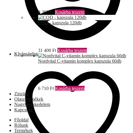
8 290
Ft
Kosárba teszem
COD - kapszula 120db
31 400
Ft
Kosárba teszem
Kívánságlista
Nordvital C-vitamin komplex kapszula 60db
6 710
Ft
Kosárba teszem
Zinzino
Olasz termékek
Nagykereskedelem
Kapcsolat
Főoldal
Rólunk
Termékek