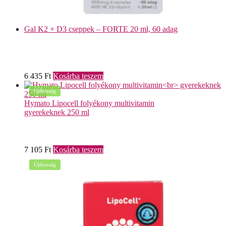
Gal K2 + D3 cseppek – FORTE 20 ml, 60 adag
6 435
Ft
Kosárba teszem
Újdonság
Hymato Lipocell folyékony multivitamin
gyerekeknek 250 ml
7 105
Ft
Kosárba teszem
Újdonság