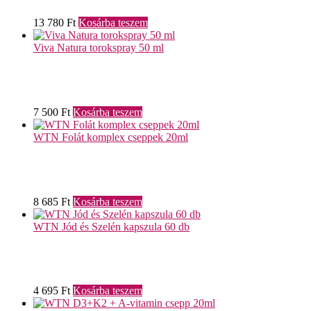
13 780
Ft
Kosárba teszem
Viva Natura torokspray 50 ml
7 500
Ft
Kosárba teszem
WTN Folát komplex cseppek 20ml
8 685
Ft
Kosárba teszem
WTN Jód és Szelén kapszula 60 db
4 695
Ft
Kosárba teszem