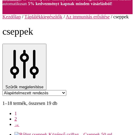
automatikusan
5% kedvezményt kapnak minden vásárlásból!
Kezdőlap
/
Táplálékkiegészítők
/
Az immunitás erősítése
/
cseppek
cseppek
Szűrők megjelenítése
1–18 termék, összesen 19 db
1
2
→