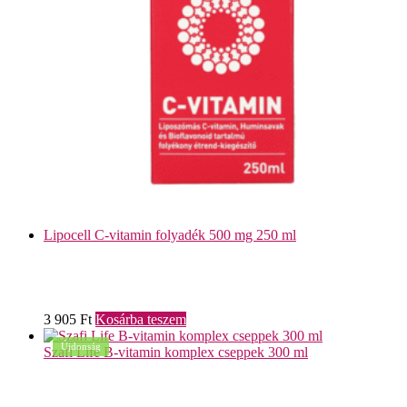
Lipocell C-vitamin folyadék 500 mg 250 ml
3 905
Ft
Kosárba teszem
Újdonság
Szafi Life B-vitamin komplex cseppek 300 ml