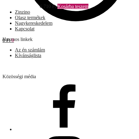
6 710
Ft
Kosárba teszem
Zinzino
Olasz termékek
Nagykereskedelem
Kapcsolat
Hasznos linkek
0
Ft
0
Az én számlám
Kívánságlista
Közösségi média