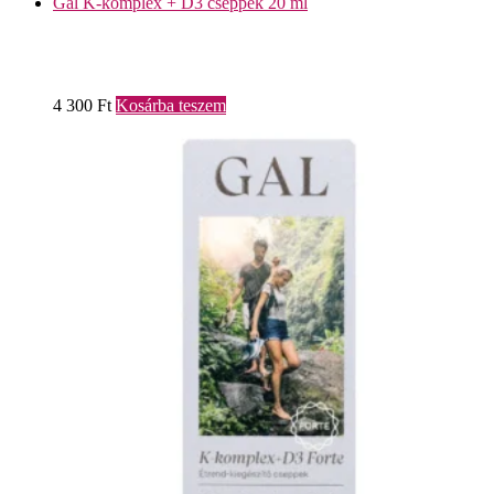
Gal K-komplex + D3 cseppek 20 ml
4 300
Ft
Kosárba teszem