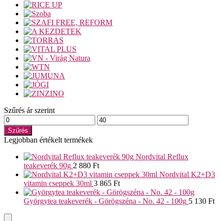
Szűrés ár szerint
Min
Max
ár
ár
Szűrés
Legjobban értékelt termékek
Nordvital Reflux
teakeverék 90g
2 880
Ft
Nordvital K2+D3
vitamin cseppek 30ml
3 865
Ft
Györgytea teakeverék - Görögszéna - No. 42 - 100g
5 130
Ft