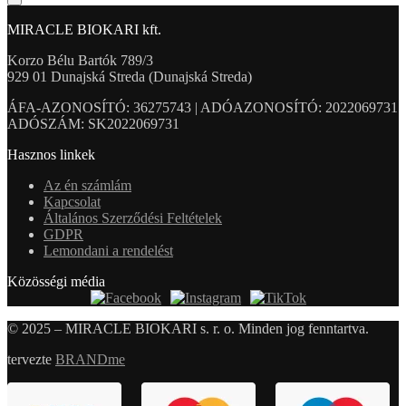
MIRACLE BIOKARI kft.
Korzo Bélu Bartók 789/3
929 01 Dunajská Streda (Dunajská Streda)
ÁFA-AZONOSÍTÓ: 36275743 | ADÓAZONOSÍTÓ: 2022069731
ADÓSZÁM: SK2022069731
Hasznos linkek
Az én számlám
Kapcsolat
Általános Szerződési Feltételek
GDPR
Lemondani a rendelést
Közösségi média
© 2025 – MIRACLE BIOKARI s. r. o. Minden jog fenntartva.
tervezte
BRANDme