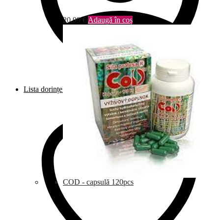
20,99
€
Adaugă în coș
Lista dorințelor
COD - capsulă 120pcs