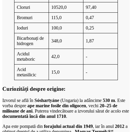
Cloruri
10520,0
97,40
Bromuri
115,0
0,47
Ioduri
100,0
0,25
Bicarbonați de
348,0
1,87
hidrogen
Acidul
42,0
-
metaboric
Acid
15,0
-
metasilicic
Curiozități despre origine:
Izvorul se află în
Sóshartyáne
(Ungaria) la adâncime
530 m
. Este
vorba despre
ape marine fosile din oligocen
, vechi
20–25 de
milioane de ani
. Puterea vindecătoare a izvorului sărat de acolo este
documentată încă din anul 1710
.
Apa este pompată din
forajului actual din 1949
, iar în anul
2012
a
obținut dreptul de a utiliza denumirea
„Magyar Termék®“