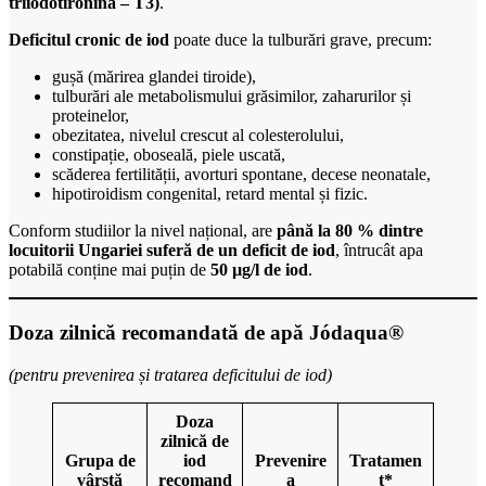
triiodotironină – T3)
.
Deficitul cronic de iod
poate duce la tulburări grave, precum:
gușă (mărirea glandei tiroide),
tulburări ale metabolismului grăsimilor, zaharurilor și
proteinelor,
obezitatea, nivelul crescut al colesterolului,
constipație, oboseală, piele uscată,
scăderea fertilității, avorturi spontane, decese neonatale,
hipotiroidism congenital, retard mental și fizic.
Conform studiilor la nivel național, are
până la 80 % dintre
locuitorii Ungariei suferă de un deficit de iod
, întrucât apa
potabilă conține mai puțin de
50 µg/l de iod
.
Doza zilnică recomandată de apă Jódaqua®
(pentru prevenirea și tratarea deficitului de iod)
Doza
zilnică de
Grupa de
iod
Prevenire
Tratamen
vârstă
recomand
a
t*