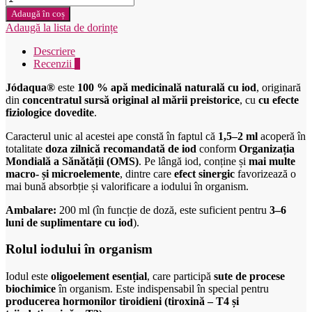
Liečivé
Adaugă în coș
vody
Adaugă la lista de dorințe
-
Jódaqua
Descriere
200ml
Recenzii
0
Jódaqua®
este
100 % apă medicinală naturală cu iod
, originară
din
concentratul sursă original al mării preistorice
, cu
cu efecte
fiziologice dovedite
.
Caracterul unic al acestei ape constă în faptul că
1,5–2 ml
acoperă în
totalitate
doza zilnică recomandată de iod
conform
Organizația
Mondială a Sănătății (OMS)
. Pe lângă iod, conține și
mai multe
macro- și microelemente
, dintre care
efect sinergic
favorizează o
mai bună absorbție și valorificare a iodului în organism.
Ambalare:
200 ml (în funcție de doză, este suficient pentru
3–6
luni de suplimentare cu iod
).
Rolul iodului în organism
Iodul este
oligoelement esențial
, care participă
sute de procese
biochimice
în organism. Este indispensabil în special pentru
producerea hormonilor tiroidieni (tiroxină – T4 și