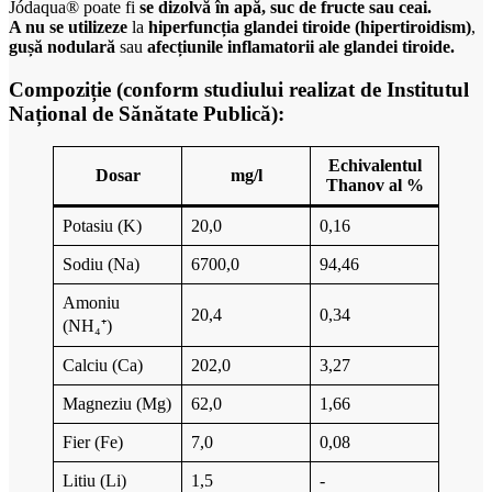
Jódaqua® poate fi
se dizolvă în apă, suc de fructe sau ceai.
A nu se utilizeze
la
hiperfuncția glandei tiroide (hipertiroidism)
,
gușă nodulară
sau
afecțiunile inflamatorii ale glandei tiroide.
Compoziție (conform studiului realizat de Institutul
Național de Sănătate Publică):
Echivalentul
Dosar
mg/l
Thanov al %
Potasiu (K)
20,0
0,16
Sodiu (Na)
6700,0
94,46
Amoniu
20,4
0,34
(NH₄⁺)
Calciu (Ca)
202,0
3,27
Magneziu (Mg)
62,0
1,66
Fier (Fe)
7,0
0,08
Litiu (Li)
1,5
-