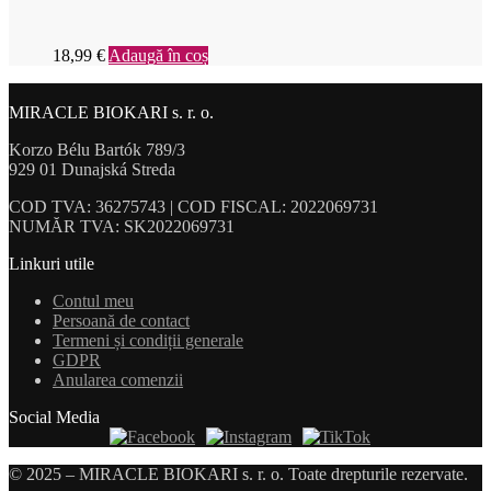
18,99
€
Adaugă în coș
MIRACLE BIOKARI s. r. o.
Korzo Bélu Bartók 789/3
929 01 Dunajská Streda
COD TVA: 36275743 | COD FISCAL: 2022069731
NUMĂR TVA: SK2022069731
Linkuri utile
Contul meu
Persoană de contact
Termeni și condiții generale
GDPR
Anularea comenzii
Social Media
© 2025 – MIRACLE BIOKARI s. r. o. Toate drepturile rezervate.