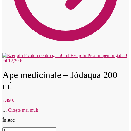
Ezerjófű Picături pentru gât 50
ml
12,29
€
Ape medicinale – Jódaqua 200
ml
7,49
€
…
Citește mai mult
În stoc
Cantitate