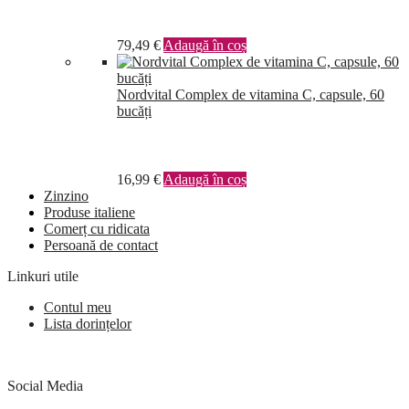
79,49
€
Adaugă în coș
Nordvital Complex de vitamina C, capsule, 60
bucăți
16,99
€
Adaugă în coș
Zinzino
Produse italiene
Comerț cu ridicata
Persoană de contact
Linkuri utile
Contul meu
Lista dorințelor
Social Media