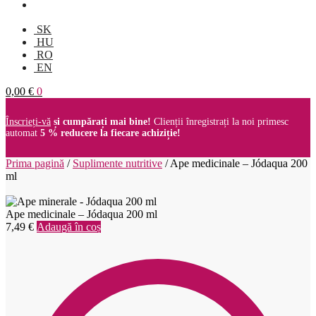
SK
HU
RO
EN
0,00
€
0
Înscrieți-vă
și cumpărați mai bine!
Clienții înregistrați la noi primesc
automat
5 % reducere la fiecare achiziție!
Prima pagină
/
Suplimente nutritive
/
Ape medicinale – Jódaqua 200
ml
Ape medicinale – Jódaqua 200 ml
7,49
€
Adaugă în coș