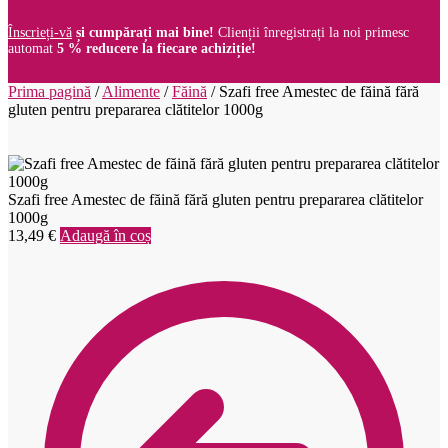
Înscrieți-vă
și cumpărați mai bine!
Clienții înregistrați la noi primesc
automat
5 % reducere la fiecare achiziție!
Prima pagină
/
Alimente
/
Făină
/
Szafi free Amestec de făină fără
gluten pentru prepararea clătitelor 1000g
Szafi free Amestec de făină fără gluten pentru prepararea clătitelor
1000g
13,49
€
Adaugă în coș