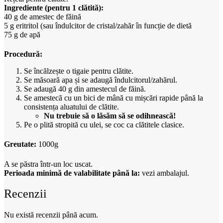
Ingrediente (pentru 1 clătită):
40 g de amestec de făină
5 g eritritol (sau îndulcitor de cristal/zahăr în funcție de dietă
75 g de apă
Procedură:
Se încălzește o tigaie pentru clătite.
Se măsoară apa și se adaugă îndulcitorul/zahărul.
Se adaugă 40 g din amestecul de făină.
Se amestecă cu un bici de mână cu mișcări rapide până la
consistența aluatului de clătite.
Nu trebuie să o lăsăm să se odihnească!
Pe o plită stropită cu ulei, se coc ca clătitele clasice.
Greutate:
1000g
A se păstra într-un loc uscat.
Perioada minimă de valabilitate până la:
vezi ambalajul.
Recenzii
Nu există recenzii până acum.