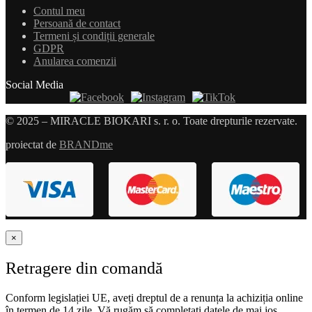
Contul meu
Persoană de contact
Termeni și condiții generale
GDPR
Anularea comenzii
Social Media
© 2025 – MIRACLE BIOKARI s. r. o. Toate drepturile rezervate.
proiectat de
BRANDme
×
Retragere din comandă
Conform legislației UE, aveți dreptul de a renunța la achiziția online
în termen de 14 zile. Vă rugăm să completați datele de mai jos.