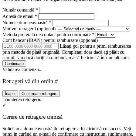
Număr comandă
*
Adresă de email
*
Numele dumneavoastră
*
Motivul retragerii
(opțional)
Metoda preferată de contact pentru confirmare
*
Cont bancar (IBAN) pentru rambursare
(opțional)
Lăsați gol pentru a primi rambursarea
prin metoda de plată originală. Completați doar dacă ați plătit cu
cardul, sau dacă doriți ca rambursarea să fie trimisă într-un alt cont.
Continuare
Validarea comenzii...
Retrageți-vă din ordin #
Înapoi
Confirmare retragere
Trimiterea retragerii...
✓
Cerere de retragere trimisă
Solicitarea dumneavoastră de retragere a fost trimisă cu succes. Veți
primi în curând un e-mail de confirmare cu instrucțiuni suplimentare.