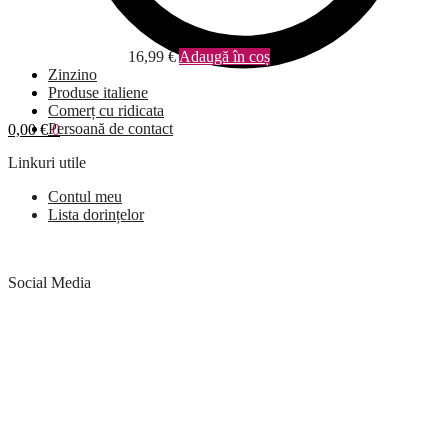
16,99
€
Adaugă în coș
Zinzino
Produse italiene
Comerț cu ridicata
Persoană de contact
0,00
€
0
Linkuri utile
Contul meu
Lista dorințelor
Social Media