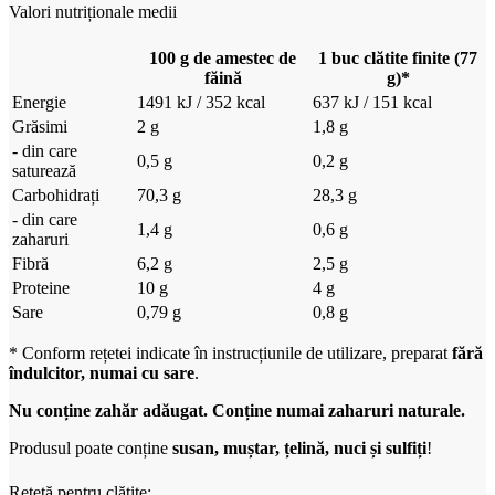
Valori nutriționale medii
100 g de amestec de
1 buc clătite finite (77
făină
g)
*
Energie
1491 kJ / 352 kcal
637 kJ / 151 kcal
Grăsimi
2 g
1,8 g
- din care
0,5 g
0,2 g
saturează
Carbohidrați
70,3 g
28,3 g
- din care
1,4 g
0,6 g
zaharuri
Fibră
6,2 g
2,5 g
Proteine
10 g
4 g
Sare
0,79 g
0,8 g
* Conform rețetei indicate în instrucțiunile de utilizare, preparat
fără
îndulcitor, numai cu sare
.
Nu conține zahăr adăugat. Conține numai zaharuri naturale.
Produsul poate conține
susan, muștar, țelină, nuci și sulfiți
!
Rețetă pentru clătite: