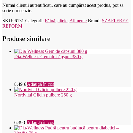
Numai clienții autentificați, care au cumpărat acest produs, pot să
scrie o recenzie.
SKU:
6131
Categorii:
Făină
,
altele
,
Alimente
Brand:
SZAFI FREE,
REFORM
Produse similare
Dia-Wellness Gem de căpșuni 380 g
8,49
€
Adaugă în coș
Nordvital Glicin pulbere 250 g
6,39
€
Adaugă în coș