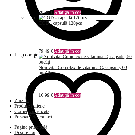
20,99
€
Adaugă în coș
COD - capsulă 120pcs
79,49
€
Adaugă în coș
Lista dorințelor
Nordvital Complex de vitamina C, capsule, 60
bucăți
16,99
€
Adaugă în coș
Zinzino
Produse italiene
Comerț cu ridicata
Persoană de contact
Pagina principală
Despre noi