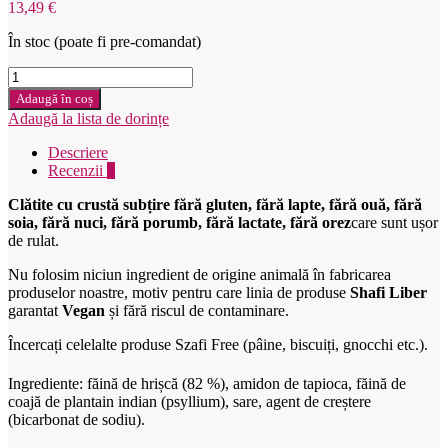
13,49
€
În stoc (poate fi pre-comandat)
Cantitate
Szafi
Adaugă în coș
free
Adaugă la lista de dorințe
Bezlepková
múčná
Descriere
zmes
Recenzii
0
na
prípravu
Clătite cu crustă subțire fără gluten, fără lapte, fără ouă, fără
palaciniek
soia, fără nuci, fără porumb, fără lactate, fără orez
care sunt ușor
1000g
de rulat.
Nu folosim niciun ingredient de origine animală în fabricarea
produselor noastre, motiv pentru care linia de produse
Shafi Liber
garantat
Vegan
și fără riscul de contaminare.
Încercați celelalte produse Szafi Free (pâine, biscuiți, gnocchi etc.).
Ingrediente: făină de hrișcă (82 %), amidon de tapioca, făină de
coajă de plantain indian (psyllium), sare, agent de creștere
(bicarbonat de sodiu).