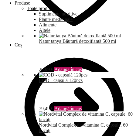
Produse
Toate produsele
Suplimente nutritive
Plante medicinale
Alimente
Altele
Natur tanya Băutură detoxifiantă 500 ml
Coș
20,99
€
Adaugă în coș
COD - capsulă 120pcs
79,49
€
Adaugă în coș
Nordvital Complex de vitamina C, capsule, 60
bucăți