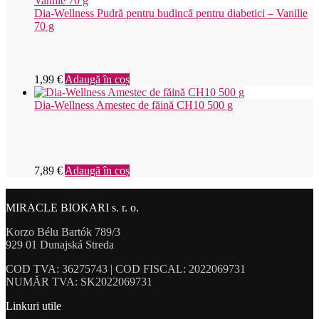
Dia-Wellness Pudră pentru budincă pentru diabetici – Vanilie
70 g
1,99
€
Adaugă în coș
Dia-Wellness Amestec de făină CH10 500 g
7,89
€
Adaugă în coș
MIRACLE BIOKARI s. r. o.
Korzo Bélu Bartók 789/3
929 01 Dunajská Streda
COD TVA: 36275743 | COD FISCAL: 2022069731
NUMĂR TVA: SK2022069731
Linkuri utile