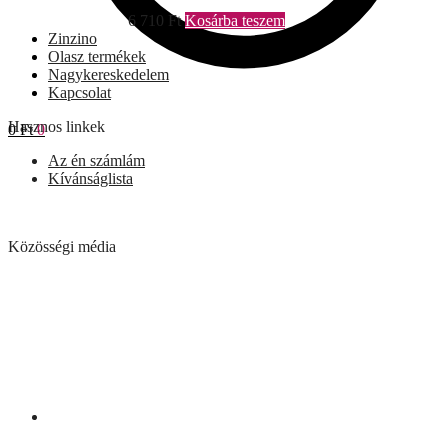
6 710
Ft
Kosárba teszem
Zinzino
Olasz termékek
Nagykereskedelem
Kapcsolat
Hasznos linkek
0
Ft
0
Az én számlám
Kívánságlista
Közösségi média