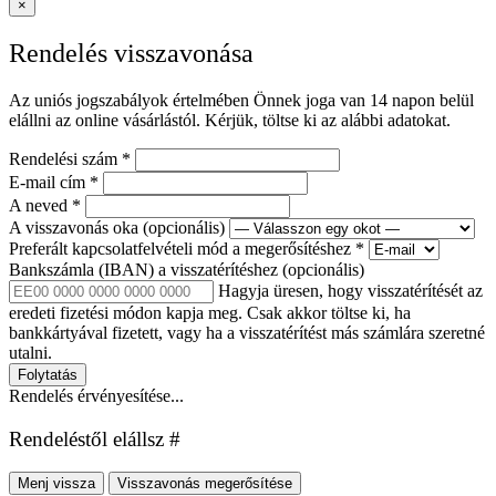
×
Rendelés visszavonása
Az uniós jogszabályok értelmében Önnek joga van 14 napon belül
elállni az online vásárlástól. Kérjük, töltse ki az alábbi adatokat.
Rendelési szám
*
E-mail cím
*
A neved
*
A visszavonás oka
(opcionális)
Preferált kapcsolatfelvételi mód a megerősítéshez
*
Bankszámla (IBAN) a visszatérítéshez
(opcionális)
Hagyja üresen, hogy visszatérítését az
eredeti fizetési módon kapja meg. Csak akkor töltse ki, ha
bankkártyával fizetett, vagy ha a visszatérítést más számlára szeretné
utalni.
Folytatás
Rendelés érvényesítése...
Rendeléstől elállsz #
Menj vissza
Visszavonás megerősítése