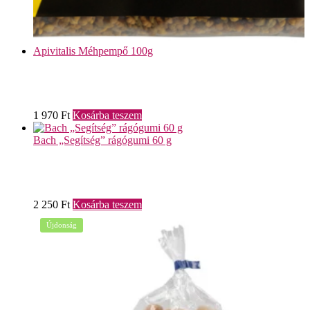
Apivitalis Méhpempő 100g
1 970
Ft
Kosárba teszem
Bach „Segítség” rágógumi 60 g
2 250
Ft
Kosárba teszem
Újdonság