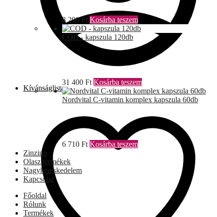
8 290
Ft
Kosárba teszem
COD - kapszula 120db
31 400
Ft
Kosárba teszem
Kívánságlista
Nordvital C-vitamin komplex kapszula 60db
6 710
Ft
Kosárba teszem
Zinzino
Olasz termékek
Nagykereskedelem
Kapcsolat
Főoldal
Rólunk
Termékek