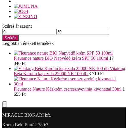
Szűrés ár szerint
Min
Max
ár
ár
Szűrés
Legjobban értékelt termékek
Fleurance nature BIO Napvédő krém SPF 50 100ml
17
340
Ft
Vitaking
Béta Karotin kapszula 25000 NE 100 db
3 710
Ft
Fleurance Nature Kézkrém cseresznyevirág kivonattal 30ml
1
655
Ft
MIRACLE BIOKARI kft.
Korzo Bélu Bartók 789/3