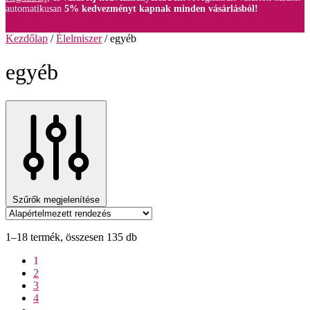
automatikusan
5% kedvezményt kapnak minden vásárlásból!
Kezdőlap
/
Élelmiszer
/
egyéb
egyéb
Szűrők megjelenítése
1–18 termék, összesen 135 db
1
2
3
4