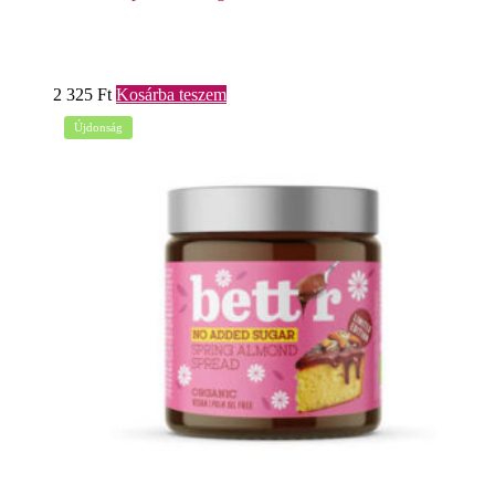
2 325
Ft
Kosárba teszem
Újdonság