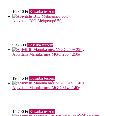
16 350
Ft
Kosárba teszem
Apivitalis BIO Méhpempő 50g
9 475
Ft
Kosárba teszem
Apivitalis Manuka méz MGO 250+ 250g
19 745
Ft
Kosárba teszem
Apivitalis Manuka méz MGO 514+ 140g
15 790
Ft
Kosárba teszem