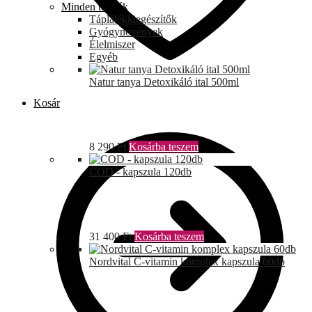
Minden termék
Táplálékkiegészítők
Gyógynövények
Élelmiszer
Egyéb
Natur tanya Detoxikáló ital 500ml
Kosár
8 290
Ft
Kosárba teszem
COD - kapszula 120db
31 400
Ft
Kosárba teszem
Nordvital C-vitamin komplex kapszula 60db