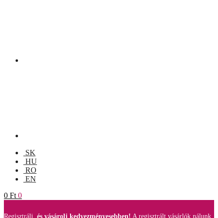
SK
HU
RO
EN
0
Ft
0
Regisztrálj,
és vásárolj kedvezményesebben!
A regisztrált vásárlók nálunk