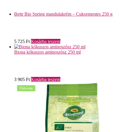
Bettr Bio Spring mandulakrém – Cukormentes 250 g
5 725
Ft
Kosárba teszem
Biona kókuszos aminoszósz 250 ml
3 905
Ft
Kosárba teszem
Újdonság