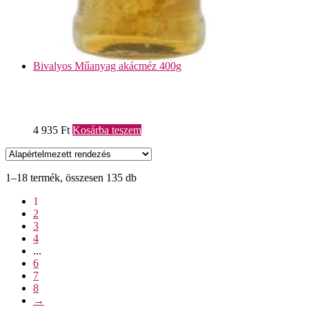
Bivalyos Műanyag akácméz 400g
4 935
Ft
Kosárba teszem
1–18 termék, összesen 135 db
1
2
3
4
...
6
7
8
→