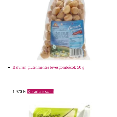
Balviten gluténmentes levesgombócok 50 g
1 970
Ft
Kosárba teszem