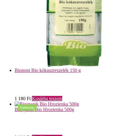
Biopont Bio kókuszreszelék 150 g
1 180
Ft
Kosárba teszem
Újdonság
Biorganik Bio Hrozienka 500g