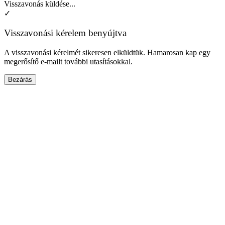
Visszavonás küldése...
✓
Visszavonási kérelem benyújtva
A visszavonási kérelmét sikeresen elküldtük. Hamarosan kap egy
megerősítő e-mailt további utasításokkal.
Bezárás