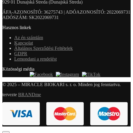
929 01 Dunajská Streda (Dunajská Streda)
ÁFA-AZONOSÍTÓ: 36275743 | ADÓAZONOSÍTÓ: 2022069731
ADÓSZÁM: SK2022069731
Hasznos linkek
Az én számlám
Kapcsolat
Általános Szerződési Feltételek
GDPR
Lemondani a rendelést
Közösségi média
© 2025 – MIRACLE BIOKARI s. r. o. Minden jog fenntartva.
tervezte
BRANDme