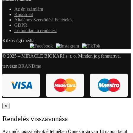
Az én számlám
Kapcsolat
Általános Szerződési Feltételek
GDPR
Lemondani a rendelést
Közösségi média
© 2025 – MIRACLE BIOKARI s. r. o. Minden jog fenntartva.
tervezte
BRANDme
×
Rendelés visszavonása
Az uniós jogszabályok értelmében Önnek joga van 14 napon belül