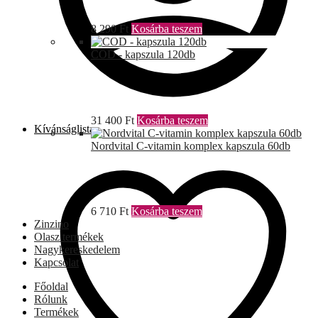
8 290
Ft
Kosárba teszem
COD - kapszula 120db
31 400
Ft
Kosárba teszem
Kívánságlista
Nordvital C-vitamin komplex kapszula 60db
6 710
Ft
Kosárba teszem
Zinzino
Olasz termékek
Nagykereskedelem
Kapcsolat
Főoldal
Rólunk
Termékek