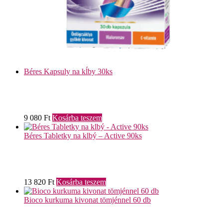
Béres Kapsuly na kĺby 30ks
9 080
Ft
Kosárba teszem
Béres Tabletky na klbý – Active 90ks
13 820
Ft
Kosárba teszem
Bioco kurkuma kivonat tömjénnel 60 db