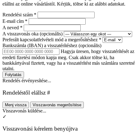
elállni az online vásárlástól. Kérjük, töltse ki az alábbi adatokat.
Rendelési szám
*
E-mail cím
*
A neved
*
A visszavonás oka
(opcionális)
Preferált kapcsolatfelvételi mód a megerősítéshez
*
Bankszámla (IBAN) a visszatérítéshez
(opcionális)
Hagyja üresen, hogy visszatérítését az
eredeti fizetési módon kapja meg. Csak akkor töltse ki, ha
bankkártyával fizetett, vagy ha a visszatérítést más számlára szeretné
utalni.
Folytatás
Rendelés érvényesítése...
Rendeléstől elállsz #
Menj vissza
Visszavonás megerősítése
Visszavonás küldése...
✓
Visszavonási kérelem benyújtva