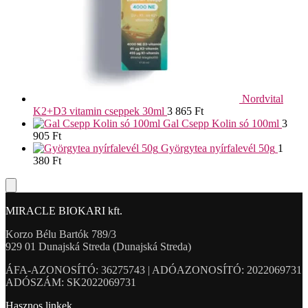
Nordvital
K2+D3 vitamin cseppek 30ml
3 865
Ft
Gal Csepp Kolin só 100ml
3
905
Ft
Györgytea nyírfalevél 50g
1
380
Ft
MIRACLE BIOKARI kft.
Korzo Bélu Bartók 789/3
929 01 Dunajská Streda (Dunajská Streda)
ÁFA-AZONOSÍTÓ: 36275743 | ADÓAZONOSÍTÓ: 2022069731
ADÓSZÁM: SK2022069731
Hasznos linkek