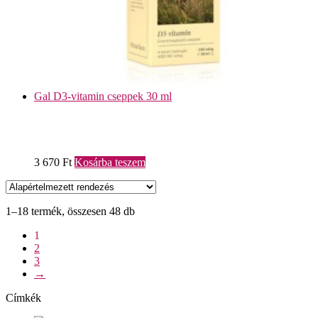
Gal D3-vitamin cseppek 30 ml
3 670
Ft
Kosárba teszem
1–18 termék, összesen 48 db
1
2
3
→
Címkék