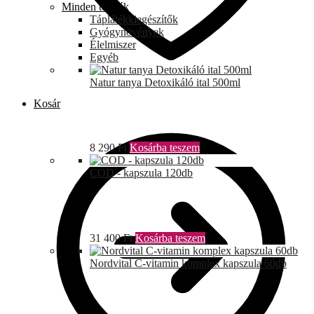
Minden termék
Táplálékkiegészítők
Gyógynövények
Élelmiszer
Egyéb
Natur tanya Detoxikáló ital 500ml
Kosár
8 290
Ft
Kosárba teszem
COD - kapszula 120db
31 400
Ft
Kosárba teszem
Nordvital C-vitamin komplex kapszula 60db