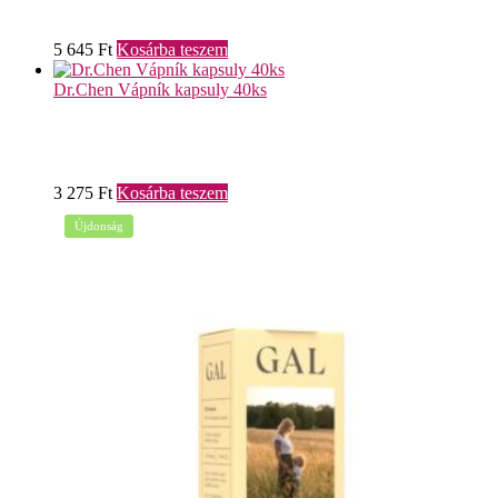
5 645
Ft
Kosárba teszem
Dr.Chen Vápník kapsuly 40ks
3 275
Ft
Kosárba teszem
Újdonság