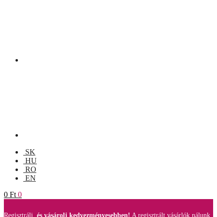
SK
HU
RO
EN
0
Ft
0
Regisztrálj,
és vásárolj kedvezményesebben!
A regisztrált vásárlók nálunk