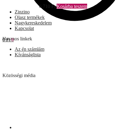
6 710
Ft
Kosárba teszem
Zinzino
Olasz termékek
Nagykereskedelem
Kapcsolat
Hasznos linkek
0
Ft
0
Az én számlám
Kívánságlista
Közösségi média