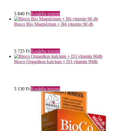
5 840
Ft
Kosárba teszem
Bioco Bio Magnézium + B6 vitamin 90 db
5 725
Ft
Kosárba teszem
Bioco Organikus kalcium + D3 vitamin 90db
5 130
Ft
Kosárba teszem