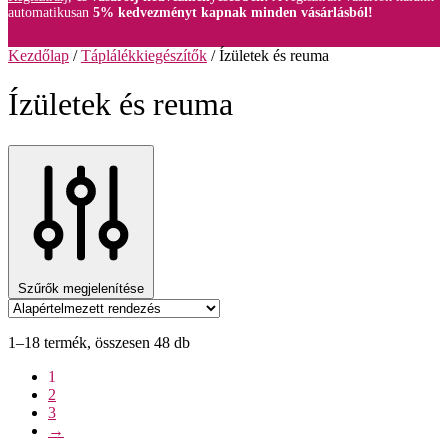
automatikusan
5% kedvezményt kapnak minden vásárlásból!
Kezdőlap
/
Táplálékkiegészítők
/
Ízületek és reuma
Ízületek és reuma
Szűrők megjelenítése
1–18 termék, összesen 48 db
1
2
3
→