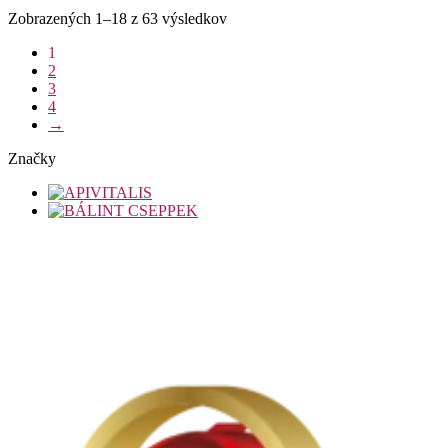
Zobrazených 1–18 z 63 výsledkov
1
2
3
4
→
Značky