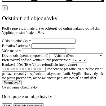
×
Odstúpiť od objednávky
Podľa práva EÚ máte právo odstúpiť od online nákupu do 14 dní.
Vyplňte prosím údaje nižšie.
Číslo objednávky
*
E-mailová adresa
*
Vaše meno
*
Dôvod odstúpenia
(nepovinné)
Preferovaný spôsob kontaktu pre potvrdenie
*
Bankový účet (IBAN) pre refundáciu
(nepovinné)
Ponechajte prázdne, ak si želáte vrátiť
peniaze rovnakým spôsobom, akým ste platili. Vyplňte iba vtedy, ak
ste platili prevodom, alebo ak chcete peniaze poslať na iný účet.
Pokračovať
Overovanie objednávky...
Odstupujete od objednávky #
Späť
Potvrdiť odstúpenie