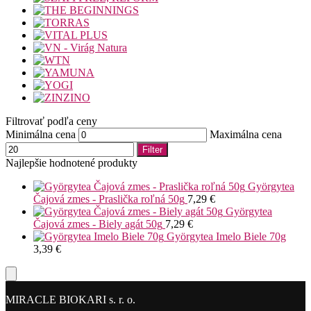
Filtrovať podľa ceny
Minimálna cena
Maximálna cena
Filter
Najlepšie hodnotené produkty
Györgytea
Čajová zmes - Praslička roľná 50g
7,29
€
Györgytea
Čajová zmes - Biely agát 50g
7,29
€
Györgytea Imelo Biele 70g
3,39
€
MIRACLE BIOKARI s. r. o.