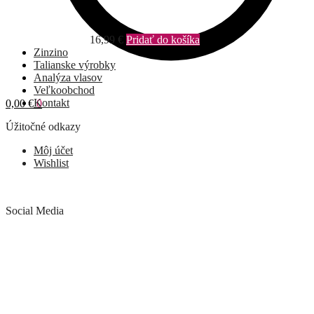
16,99
€
Pridať do košíka
Zinzino
Talianske výrobky
Analýza vlasov
Veľkoobchod
Kontakt
0,00
€
0
Úžitočné odkazy
Môj účet
Wishlist
Social Media