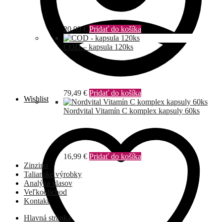
20,99
€
Pridať do košíka
COD – kapsula 120ks
79,49
€
Pridať do košíka
Wishlist
Nordvital Vitamín C komplex kapsuly 60ks
16,99
€
Pridať do košíka
Zinzino
Talianske výrobky
Analýza vlasov
Veľkoobchod
Kontakt
Hlavná stránka