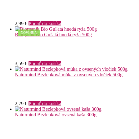
2,99
€
Pridať do košíka
NOVINKA
Biorganik Bio Guľatá hnedá ryža 500g
3,59
€
Pridať do košíka
Naturmind Bezlepková múka z ovsených vločiek 500g
2,79
€
Pridať do košíka
Naturmind Bezlepková ovsená kaša 300g