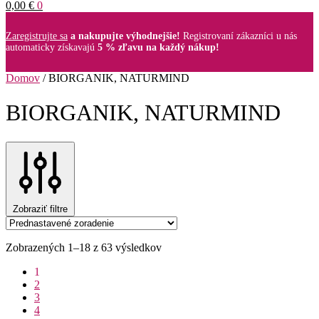
0,00
€
0
Zaregistrujte sa
a nakupujte výhodnejšie!
Registrovaní zákazníci u nás
automaticky získavajú
5 % zľavu na každý nákup!
Domov
/
BIORGANIK, NATURMIND
BIORGANIK, NATURMIND
Zobraziť filtre
Zobrazených 1–18 z 63 výsledkov
1
2
3
4