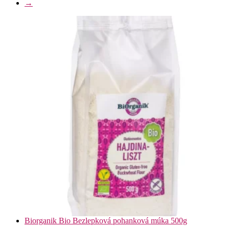
→
Biorganik Bio Bezlepková pohanková múka 500g