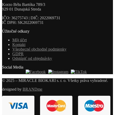
Korzo Bélu Bartóka 789/3
929 01 Dunajská Streda
IČO: 36275743 | DIČ: 2022069731
IČ DPH: SK2022069731
Úžitočné odkazy
Môj účet
Kontakt
Všeobecné obchodné podmienky
GDPR
Odstúpiť od objednávky
Social Media
© 2025 – MIRACLE BIOKARI s. r. o. Všetky práva vyhradené.
designed by
BRANDme